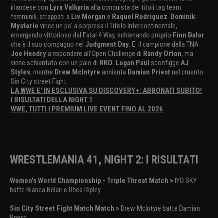
irlandese con
Lyra Valkyria
alla conquista dei titoli tag team
femminili, strappati a
Liv Morgan
e
Raquel Rodriguez
.
Dominik
Mysterio
vince un po' a sorpresa il Titolo Intercontinentale,
emergendo vittorioso dal Fatal 4 Way, schienando proprio
Finn Balor
che è il suo compagno nel
Judgment Day
. E' il campione della TNA
Joe Hendry
a rispondere all'Open Challenge di
Randy Orton
, ma
viene schiantato con un paio di
RKO
.
Logan Paul
sconfigge
AJ
Styles
, mentre
Drew McIntyre
annienta
Damian Priest
nel cruento
Sin City street Fight.
LA WWE E' IN ESCLUSIVA SU DISCOVERY+: ABBONATI SUBITO!
I RISULTATI DELLA NIGHT 1
WWE, TUTTI I PREMIUM LIVE EVENT FINO AL 2026
WRESTLEMANIA 41, NIGHT 2: I RISULTATI
Women's World Championship - Triple Threat Match >
IYO SKY
batte Bianca Belair e Rhea Ripley
Sin City Street Fight Match Match >
Drew McIntyre batte Damian
Priest