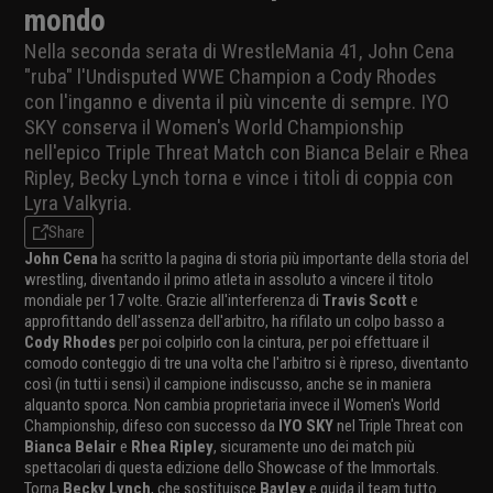
mondo
Nella seconda serata di WrestleMania 41, John Cena
"ruba" l'Undisputed WWE Champion a Cody Rhodes
con l'inganno e diventa il più vincente di sempre. IYO
SKY conserva il Women's World Championship
nell'epico Triple Threat Match con Bianca Belair e Rhea
Ripley, Becky Lynch torna e vince i titoli di coppia con
Lyra Valkyria.
Share
John Cena
ha scritto la pagina di storia più importante della storia del
wrestling, diventando il primo atleta in assoluto a vincere il titolo
mondiale per 17 volte. Grazie all'interferenza di
Travis Scott
e
approfittando dell'assenza dell'arbitro, ha rifilato un colpo basso a
Cody Rhodes
per poi colpirlo con la cintura, per poi effettuare il
comodo conteggio di tre una volta che l'arbitro si è ripreso, diventanto
così (in tutti i sensi) il campione indiscusso, anche se in maniera
alquanto sporca. Non cambia proprietaria invece il Women's World
Championship, difeso con successo da
IYO SKY
nel Triple Threat con
Bianca Belair
e
Rhea Ripley
, sicuramente uno dei match più
spettacolari di questa edizione dello Showcase of the Immortals.
Torna
Becky Lynch
, che sostituisce
Bayley
e guida il team tutto