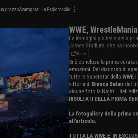
a un prezzo
Avamposti: La Radiomobile
WWE, WrestleMania 3
Le immagini più belle della pr
James Stadium, che ha incor
Share
Si è conclusa la prima serata 
emozioni. Dal discorso di aper
tutte le Superstar della
WWE
i
vittoria di
Bianca Belair
del ti
alcune foto la Night 1 dell'e
RISULTATI DELLA PRIMA SE
La fotogallery della prima s
all'articolo.
TUTTA LA WWE E' IN ESCLUS