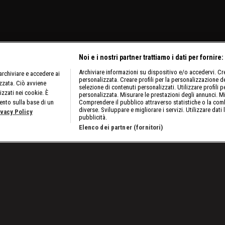
Noi e i nostri partner trattiamo i dati per fornire:
Archiviare informazioni su dispositivo e/o accedervi. Crea
rchiviare e accedere ai
personalizzata. Creare profili per la personalizzazione dei
izzata. Ciò avviene
selezione di contenuti personalizzati. Utilizzare profili p
izzati nei cookie. È
personalizzata. Misurare le prestazioni degli annunci. Mi
ento sulla base di un
Comprendere il pubblico attraverso statistiche o la comb
diverse. Sviluppare e migliorare i servizi. Utilizzare dati 
ivacy Policy
pubblicità.
Elenco dei partner (fornitori)
la fotogallery