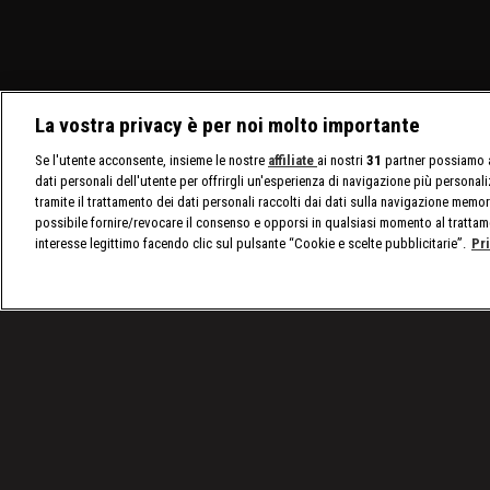
La vostra privacy è per noi molto importante
Se l'utente acconsente, insieme le nostre
affiliate
ai nostri
31
partner possiamo a
dati personali dell'utente per offrirgli un'esperienza di navigazione più personal
tramite il trattamento dei dati personali raccolti dai dati sulla navigazione memor
possibile fornire/revocare il consenso e opporsi in qualsiasi momento al trattam
interesse legittimo facendo clic sul pulsante “Cookie e scelte pubblicitarie”.
Pr
/
Tutto sulla WWE
/
WWE, WrestleMania 37 Night 1: 