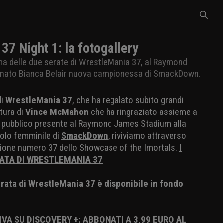
7 Night 1: la fotogallery
ima delle due serate di WrestleMania 37, al Raymond
onato Bianca Belair nuova campionessa di SmackDown.
di
WrestleMania 37
, che ha regalato subito grandi
tura di
Vince McMahon
che ha ringraziato assieme a
l pubblico presente al Raymond James Stadium alla
tolo femminile di
SmackDown
, riviviamo attraverso
dizione numero 37 dello Showcase of the Imortals.
I
RATA DI WRESTLEMANIA 37
erata di WrestleMania 37 è disponibile in fondo
IVA SU DISCOVERY +: ABBONATI A 3,99 EURO AL