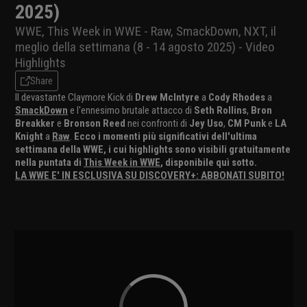
2025)
WWE, This Week in WWE - Raw, SmackDown, NXT, il
meglio della settimana (8 - 14 agosto 2025) - Video
Highlights
Share
Il devastante Claymore Kick di
Drew McIntyre
a
Cody Rhodes
a
SmackDown
e l'ennesimo brutale attacco di
Seth Rollins
,
Bron
Breakker
e
Bronson Reed
nei confronti di
Jey Uso
,
CM Punk
e
LA
Knight
a
Raw
.
Ecco i momenti più significativi dell'ultima
settimana della WWE, i cui highlights sono visibili gratuitamente
nella puntata di
This Week in WWE
, disponibile quì sotto.
LA WWE E' IN ESCLUSIVA SU DISCOVERY+: ABBONATI SUBITO!