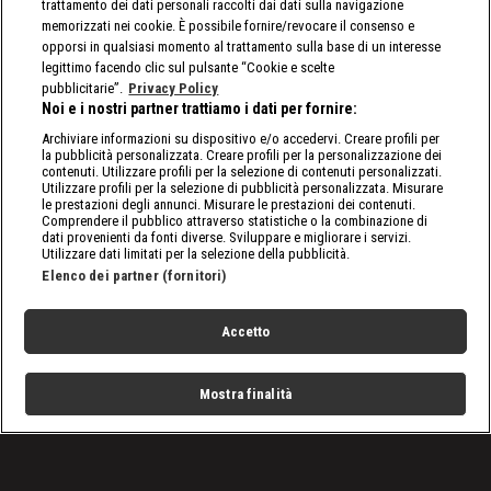
trattamento dei dati personali raccolti dai dati sulla navigazione
memorizzati nei cookie. È possibile fornire/revocare il consenso e
opporsi in qualsiasi momento al trattamento sulla base di un interesse
legittimo facendo clic sul pulsante “Cookie e scelte
pubblicitarie”.
Privacy Policy
Noi e i nostri partner trattiamo i dati per fornire:
Archiviare informazioni su dispositivo e/o accedervi. Creare profili per
la pubblicità personalizzata. Creare profili per la personalizzazione dei
contenuti. Utilizzare profili per la selezione di contenuti personalizzati.
Utilizzare profili per la selezione di pubblicità personalizzata. Misurare
le prestazioni degli annunci. Misurare le prestazioni dei contenuti.
Comprendere il pubblico attraverso statistiche o la combinazione di
dati provenienti da fonti diverse. Sviluppare e migliorare i servizi.
Utilizzare dati limitati per la selezione della pubblicità.
Elenco dei partner (fornitori)
Accetto
Mostra finalità
Home
Programmi
Live
Cerca
Menu
/
Tutto sulla WWE
/
WWE, This Week in WWE: le notizie dell'ultima settimana
(22-28 agosto 2025)