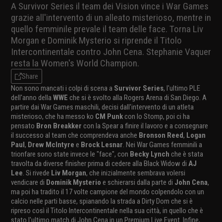
A Survivor Series il team dei Vision vince i War Games
grazie all'intervento di un alleato misterioso, mentre in
quello femminile prevale il team delle face. Torna Liv
Morgan e Dominik Mysterio si riprende il Titolo
Intercontinentale contro John Cena. Stephanie Vaquer
resta la Women's World Champion.
Share
Non sono mancati i colpi di scena a
Survivor Series
, l'ultimo PLE
dell'anno della
WWE
che si è svolto alla Rogers Arena di San Diego. A
partire dai War Games maschili, decisi dall'intervento di un atleta
misterioso, che ha messo ko
CM Punk
con lo Stomp, poi ci ha
pensato
Bron Breakker
con la Spear a finire il lavoro e a consegnare
il successo al team che comprendeva anche
Bronson Reed
,
Logan
Paul
,
Drew McIntyre
e
Brock Lesnar
. Nei War Games femminili a
trionfare sono state invece le "face", con
Becky Lynch
che è stata
travolta da diverse finisher prima di cedere alla Black Widow di
AJ
Lee
. Si rivede
Liv Morgan
, che inizialmente sembrava volersi
vendicare di
Dominik Mysterio
e schierarsi dalla parte di
John Cena
,
ma poi ha tradito il 17 volte campione del mondo colpendolo con un
calcio nelle parti basse, spianando la strada a Dirty Dom che si è
ripreso così il Titolo Intercontinentale nella sua città, in quello che è
stato l'ultimo match di John Cena in un Premium Live Event. Infine,