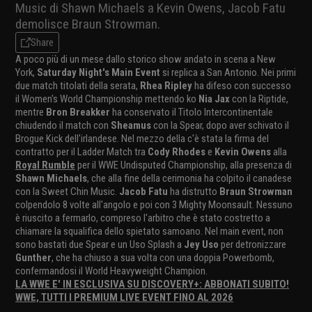
Music di Shawn Michaels a Kevin Owens, Jacob Fatu
demolisce Braun Strowman.
Share
A poco più di un mese dallo storico show andato in scena a New
York,
Saturday Night's Main Event
si replica a San Antonio. Nei primi
due match titolati della serata,
Rhea Ripley
ha difeso con successo
il Women's World Championship mettendo ko
Nia Jax
con la Riptide,
mentre
Bron Breakker
ha conservato il Titolo Intercontinentale
chiudendo il match con
Sheamus
con la Spear, dopo aver schivato il
Brogue Kick dell'irlandese. Nel mezzo della c'è stata la firma del
contratto per il Ladder Match tra
Cody Rhodes
e
Kevin Owens
alla
Royal Rumble
per il WWE Undisputed Championship, alla presenza di
Shawn Michaels
, che alla fine della cerimonia ha colpito il canadese
con la Sweet Chin Music.
Jacob Fatu
ha distrutto
Braun Strowman
colpendolo 8 volte all'angolo e poi con 3 Mighty Moonsault. Nessuno
è riuscito a fermarlo, compreso l'arbitro che è stato costretto a
chiamare la squalifica dello spietato samoano. Nel main event, non
sono bastati due Spear e un Uso Splash a
Jey Uso
per detronizzare
Gunther
, che ha chiuso a sua volta con una doppia Powerbomb,
confermandosi il World Heavyweight Champion.
LA WWE E' IN ESCLUSIVA SU DISCOVERY+: ABBONATI SUBITO!
WWE, TUTTI I PREMIUM LIVE EVENT FINO AL 2026