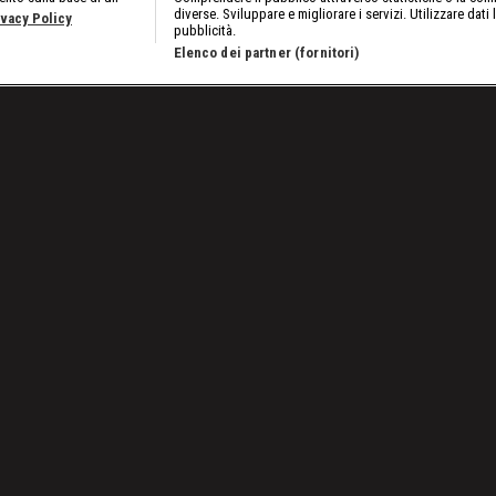
diverse. Sviluppare e migliorare i servizi. Utilizzare dati 
ivacy Policy
pubblicità.
Elenco dei partner (fornitori)
ena (VIDEO)
Lavora con noi
Cookies