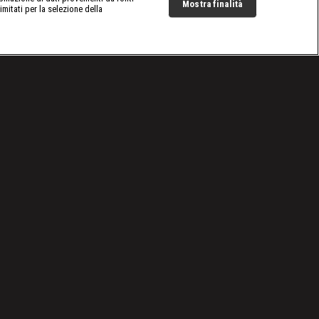
Mostra finalità
limitati per la selezione della
Live Now
Cookie e scelte pubblicitarie
Problemi di ricezione?