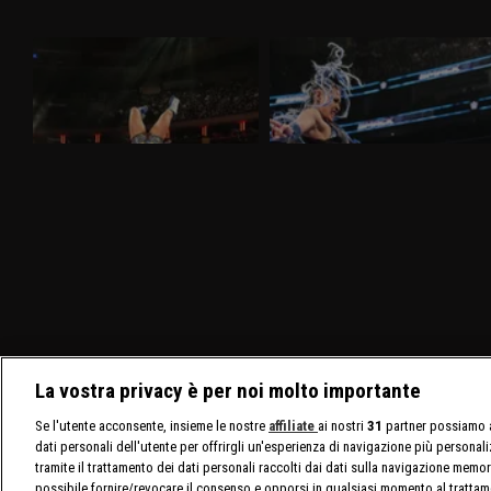
WWE Raw 30 marzo 2026: nel
WWE SmackDown 27 marzo 2026:
mitico Madison Square Garden
Tiffany sfida Giulia
Nella puntata di Raw del 30 marzo,
Nella puntata di SmackDown del 27
visibile su discovery+, al Madison Square
marzo, visibile su discovery+, Giulia e
Garden ci sono in palio i titoli tag team
Tiffany Stratton si sfidano in un Non Title
maschili e femminili. Nuovo confronto fra
Match. Charlotte Flair e Alexa Bliss
Brock Lesnar e Oba Femi.
affrontano le Bella Twins.
La vostra privacy è per noi molto importante
Se l'utente acconsente, insieme le nostre
affiliate
ai nostri
31
partner possiamo a
dati personali dell'utente per offrirgli un'esperienza di navigazione più personal
tramite il trattamento dei dati personali raccolti dai dati sulla navigazione memor
possibile fornire/revocare il consenso e opporsi in qualsiasi momento al trattam