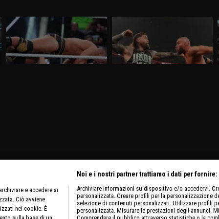
WWE NXT 24 marzo 2026: Saints e
WWE Raw 23 marzo 2026: i
D'Angelo a confronto
visionari sfidano gli Usos
Nella puntata di NXT del 24 marzo,visibile
Nella puntata di Raw del 23 marzo,
su discovery+, si affrontano Ricky Saints
visibile su discovery+, gli Usos
e Tony D'Angelo. Gauntlet Match per
affrontano Logan Paul e Austin Theory.
stabilire il prossimo avversario di Myles
Sarà presente nuovamente Brock Lesnar.
Borne per il North American Title.
Noi e i nostri partner trattiamo i dati per fornire:
Archiviare informazioni su dispositivo e/o accedervi. Crea
rchiviare e accedere ai
personalizzata. Creare profili per la personalizzazione dei
izzata. Ciò avviene
selezione di contenuti personalizzati. Utilizzare profili p
izzati nei cookie. È
personalizzata. Misurare le prestazioni degli annunci. Mi
ento sulla base di un
Comprendere il pubblico attraverso statistiche o la comb