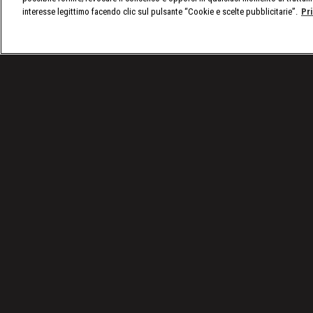
interesse legittimo facendo clic sul pulsante “Cookie e scelte pubblicitarie”.
Pr
/
Tutto sulla WWE
/
WWE, l'ultimo match di John C
Condizioni d'uso
Privacy Policy
© 2025 Discovery Italia Srl Tutti i diritti riservati P.IVA 04501580965