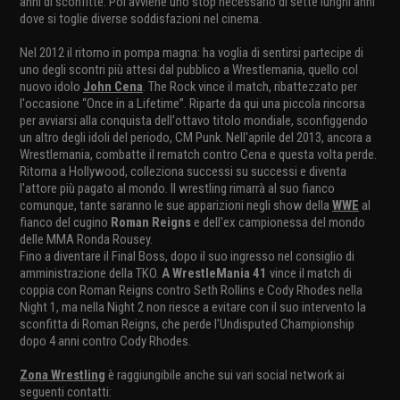
anni di sconfitte. Poi avviene uno stop necessario di sette lunghi anni
dove si toglie diverse soddisfazioni nel cinema.
Nel 2012 il ritorno in pompa magna: ha voglia di sentirsi partecipe di
uno degli scontri più attesi dal pubblico a Wrestlemania, quello col
nuovo idolo
John Cena
. The Rock vince il match, ribattezzato per
l'occasione “Once in a Lifetime”. Riparte da qui una piccola rincorsa
per avviarsi alla conquista dell'ottavo titolo mondiale, sconfiggendo
un altro degli idoli del periodo, CM Punk. Nell'aprile del 2013, ancora a
Wrestlemania, combatte il rematch contro Cena e questa volta perde.
Ritorna a Hollywood, colleziona successi su successi e diventa
l'attore più pagato al mondo. Il wrestling rimarrà al suo fianco
comunque, tante saranno le sue apparizioni negli show della
WWE
al
fianco del cugino
Roman Reigns
e dell'ex campionessa del mondo
delle MMA Ronda Rousey.
Fino a diventare il Final Boss, dopo il suo ingresso nel consiglio di
amministrazione della TKO.
A WrestleMania 41
vince il match di
coppia con Roman Reigns contro Seth Rollins e Cody Rhodes nella
Night 1, ma nella Night 2 non riesce a evitare con il suo intervento la
sconfitta di Roman Reigns, che perde l'Undisputed Championship
dopo 4 anni contro Cody Rhodes.
Zona Wrestling
è raggiungibile anche sui vari social network ai
seguenti contatti: