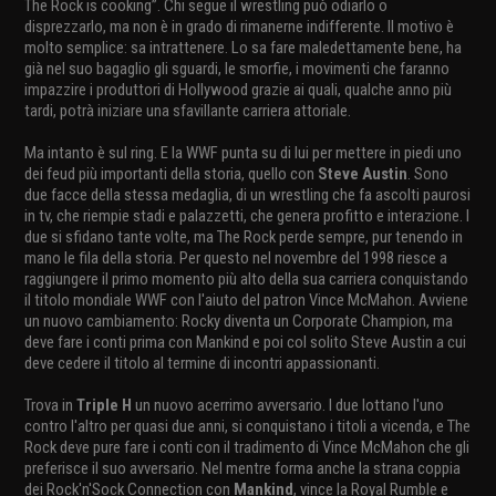
The Rock is cooking”. Chi segue il wrestling può odiarlo o
disprezzarlo, ma non è in grado di rimanerne indifferente. Il motivo è
molto semplice: sa intrattenere. Lo sa fare maledettamente bene, ha
già nel suo bagaglio gli sguardi, le smorfie, i movimenti che faranno
impazzire i produttori di Hollywood grazie ai quali, qualche anno più
tardi, potrà iniziare una sfavillante carriera attoriale.
Ma intanto è sul ring. E la WWF punta su di lui per mettere in piedi uno
dei feud più importanti della storia, quello con
Steve Austin
. Sono
due facce della stessa medaglia, di un wrestling che fa ascolti paurosi
in tv, che riempie stadi e palazzetti, che genera profitto e interazione. I
due si sfidano tante volte, ma The Rock perde sempre, pur tenendo in
mano le fila della storia. Per questo nel novembre del 1998 riesce a
raggiungere il primo momento più alto della sua carriera conquistando
il titolo mondiale WWF con l'aiuto del patron Vince McMahon. Avviene
un nuovo cambiamento: Rocky diventa un Corporate Champion, ma
deve fare i conti prima con Mankind e poi col solito Steve Austin a cui
deve cedere il titolo al termine di incontri appassionanti.
Trova in
Triple H
un nuovo acerrimo avversario. I due lottano l'uno
contro l'altro per quasi due anni, si conquistano i titoli a vicenda, e The
Rock deve pure fare i conti con il tradimento di Vince McMahon che gli
preferisce il suo avversario. Nel mentre forma anche la strana coppia
dei Rock'n'Sock Connection con
Mankind
, vince la Royal Rumble e