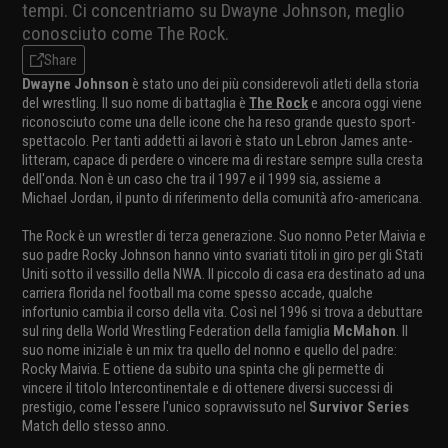
tempi. Ci concentriamo su Dwayne Johnson, meglio
conosciuto come The Rock.
Share
Dwayne Johnson
è stato uno dei più considerevoli atleti della storia
del wrestling. Il suo nome di battaglia è
The Rock
e ancora oggi viene
riconosciuto come una delle icone che ha reso grande questo sport-
spettacolo. Per tanti addetti ai lavori è stato un Lebron James ante-
litteram, capace di perdere o vincere ma di restare sempre sulla cresta
dell'onda. Non è un caso che tra il 1997 e il 1999 sia, assieme a
Michael Jordan, il punto di riferimento della comunità afro-americana.
The Rock è un wrestler di terza generazione. Suo nonno Peter Maivia e
suo padre Rocky Johnson hanno vinto svariati titoli in giro per gli Stati
Uniti sotto il vessillo della NWA. Il piccolo di casa era destinato ad una
carriera florida nel football ma come spesso accade, qualche
infortunio cambia il corso della vita. Così nel 1996 si trova a debuttare
sul ring della World Wrestling Federation della famiglia
McMahon
. Il
suo nome iniziale è un mix tra quello del nonno e quello del padre:
Rocky Maivia. E ottiene da subito una spinta che gli permette di
vincere il titolo Intercontinentale e di ottenere diversi successi di
prestigio, come l'essere l'unico sopravvissuto nel
Survivor Series
Match dello stesso anno.