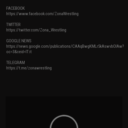
FACEBOOK
https://www.facebook.com/ZonaWrestling
TWITTER
https://twitter.com/Zona_Wrestling
GOOGLE NEWS
https://news.google.com/publications/CAAqBwgKMLr5kAswvbOlAw?
oc=3&ceid=IT:it
TELEGRAM
https://t.me/zonawrestling