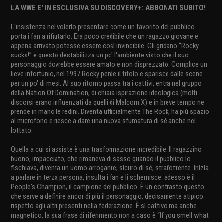
LA WWE E' IN ESCLUSIVA SU DISCOVERY+: ABBONATI SUBITO!
L'insistenza nel volerlo presentare come un favorito del pubblico
porta i fan a rifiutarlo. Era poco credibile che un ragazzo giovane e
appena arrivato potesse essere così invincibile. Gli gridano “Rocky
sucks!” e questo destabilizza un po' l'ambiente visto che il suo
personaggio dovrebbe essere amato e non disprezzato. Complice un
lieve infortunio, nel 1997 Rocky perde il titolo e sparisce dalle scene
per un po' di mesi. Al suo ritorno passa tra i cattivi, entra nel gruppo
della Nation Of Domination, di chiara ispirazione ideologica (molti
discorsi erano influenzati da quelli di Malcom X) e in breve tempo ne
prende in mano le redini. Diventa ufficialmente The Rock, ha più spazio
al microfono e riesce a dare una nuova sfumatura di sé anche nel
lottato.
Quella a cui si assiste è una trasformazione incredibile. Il ragazzino
buono, impacciato, che rimaneva di sasso quando il pubblico lo
fischiava, diventa un uomo arrogante, sicuro di sé, strafottente. Inizia
a parlare in terza persona, insulta i fan e li schernisce: adesso è il
People's Champion, il campione del pubblico. È un contrasto questo
che serve a definire ancor di più il personaggio, decisamente atipico
rispetto agli altri presenti nella federazione. È sì cattivo ma anche
magnetico, la sua frase di riferimento non a caso è “If you smell what