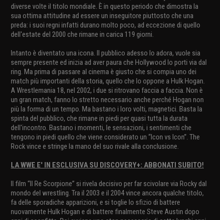
diverse volte il titolo mondiale. È in questo periodo che dimostra la
sua ottima attitudine ad essere un inseguitore piuttosto che una
preda: i suoi regni infatti durano molto poco, ad eccezione di quello
dell'estate del 2000 che rimane in carica 119 giorni.
Intanto è diventato una icona. Il pubblico adesso lo adora, vuole sia
sempre presente ed inizia ad aver paura che Hollywood lo porti via dal
ring. Ma prima di passare al cinema è giusto che si compia uno dei
match più importanti della storia, quello che lo oppone a Hulk Hogan.
A Wrestlemania 18, nel 2002, i due si ritrovano faccia a faccia. Non è
un gran match, fanno lo stretto necessario anche perché Hogan non
più la forma di un tempo. Ma bastano i loro volti, magnetici. Basta la
spinta del pubblico, che rimane in piedi per quasi tutta la durata
dell'incontro. Bastano i momenti, le sensazioni, i sentimenti che
tengono in piedi quello che viene considerato un “Icon vs Icon”. The
Rock vince e stringe la mano del suo rivale alla conclusione.
LA WWE E' IN ESCLUSIVA SU DISCOVERY+: ABBONATI SUBITO!
Il film “Il Re Scorpione” si rivela decisivo per far scivolare via Rocky dal
mondo del wrestling. Tra il 2003 e il 2004 vince ancora qualche titolo,
fa delle sporadiche apparizioni, e si toglie lo sfizio di battere
nuovamente Hulk Hogan e di battere finalmente Steve Austin dopo