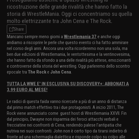
ricostruzione delle grande rivalità che hanno fatto la
storia di WrestleMania. Oggi ci concentriamo su quella
molto elettrizzante tra John Cena e The Rock.
Share
Mancano sempre meno giorni a
Wrestlemania 37
e anche oggi
andiamo a riscoprire le perle che questo evento ci ha fatto ammirare
nel corso degli anni. Ancora una volta ricorderemo non una sola, ma
ben due edizioni di Wrestlemania, le ventottesima e la ventinovesima,
che hanno fatto da sfondo a una delle rivalità più attese, emozionanti
e controverse della storia del wrestling. Oggi parleremo dello scontro
epocale tra
The Rock
e
John Cena
.
TUTTA LA WWE E' IN ESCLUSIVA SU DISCOVERY+: ABBONATI A
3,99 EURO AL MESE!
Le radici di questa faida vanno ricercate a più di un anno di distanza
dal primo match effettivo tra i due protagonisti. A inizio 2011, The
Rock viene annunciato come guest host di Wrestlemania XXVII. Fin
dal principio, Dwayne non risparmia dei feroci attacchi verbali e
frecciatine nei confronti di Cena, rendendo palese l'antipatia che
nutriva nei suoi confronti. John non è certo tipo da tirarsi indietro di
fronte ad una schermaglia dialettica e risponde colpo su colpo alle