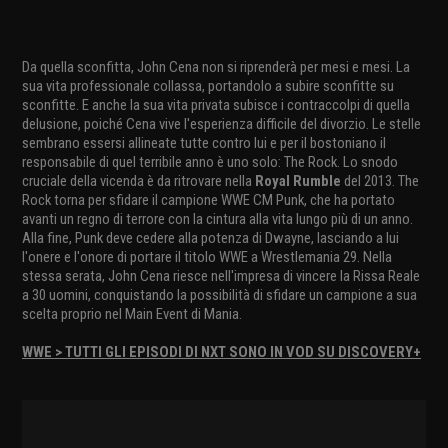
Da quella sconfitta, John Cena non si riprenderà per mesi e mesi. La
sua vita professionale collassa, portandolo a subire sconfitte su
sconfitte. E anche la sua vita privata subisce i contraccolpi di quella
delusione, poiché Cena vive l'esperienza difficile del divorzio. Le stelle
sembrano essersi allineate tutte contro lui e per il bostoniano il
responsabile di quel terribile anno è uno solo: The Rock. Lo snodo
cruciale della vicenda è da ritrovare nella
Royal Rumble
del 2013. The
Rock torna per sfidare il campione WWE CM Punk, che ha portato
avanti un regno di terrore con la cintura alla vita lungo più di un anno.
Alla fine, Punk deve cedere alla potenza di Dwayne, lasciando a lui
l'onere e l'onore di portare il titolo WWE a Wrestlemania 29. Nella
stessa serata, John Cena riesce nell'impresa di vincere la Rissa Reale
a 30 uomini, conquistando la possibilità di sfidare un campione a sua
scelta proprio nel Main Event di Mania.
WWE > TUTTI GLI EPISODI DI NXT SONO IN VOD SU DISCOVERY+