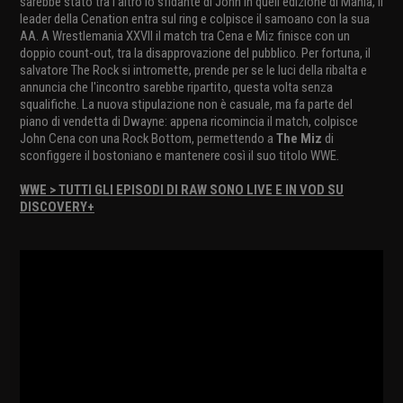
sarebbe stato tra l'altro lo sfidante di John in quell'edizione di Mania, il
leader della Cenation entra sul ring e colpisce il samoano con la sua
AA. A Wrestlemania XXVII il match tra Cena e Miz finisce con un
doppio count-out, tra la disapprovazione del pubblico. Per fortuna, il
salvatore The Rock si intromette, prende per se le luci della ribalta e
annuncia che l'incontro sarebbe ripartito, questa volta senza
squalifiche. La nuova stipulazione non è casuale, ma fa parte del
piano di vendetta di Dwayne: appena ricomincia il match, colpisce
John Cena con una Rock Bottom, permettendo a
The Miz
di
sconfiggere il bostoniano e mantenere così il suo titolo WWE.
WWE > TUTTI GLI EPISODI DI RAW SONO LIVE E IN VOD SU
DISCOVERY+