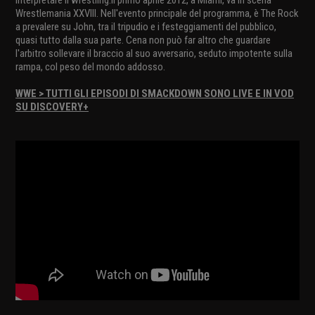
interpretare il wrestling.Il primo aprile 2012, a Miami, va in scena
Wrestlemania XXVIII. Nell'evento principale del programma, è The Rock
a prevalere su John, tra il tripudio e i festeggiamenti del pubblico,
quasi tutto dalla sua parte. Cena non può far altro che guardare
l'arbitro sollevare il braccio al suo avversario, seduto impotente sulla
rampa, col peso del mondo addosso.
WWE > TUTTI GLI EPISODI DI SMACKDOWN SONO LIVE E IN VOD
SU DISCOVERY+