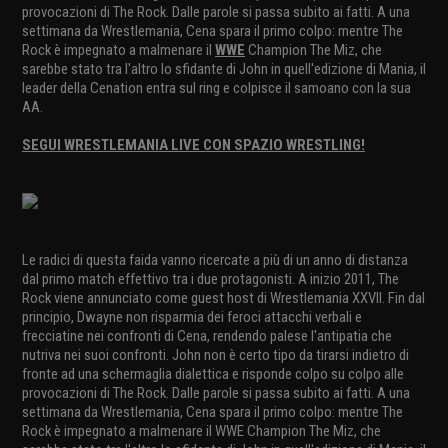
provocazioni di The Rock. Dalle parole si passa subito ai fatti. A una
settimana da Wrestlemania, Cena spara il primo colpo: mentre The
Rock è impegnato a malmenare il
WWE
Champion The Miz, che
sarebbe stato tra l'altro lo sfidante di John in quell'edizione di Mania, il
leader della Cenation entra sul ring e colpisce il samoano con la sua
AA.
SEGUI WRESTLEMANIA LIVE CON SPAZIO WRESTLING!
Le radici di questa faida vanno ricercate a più di un anno di distanza
dal primo match effettivo tra i due protagonisti. A inizio 2011, The
Rock viene annunciato come guest host di Wrestlemania XXVII. Fin dal
principio, Dwayne non risparmia dei feroci attacchi verbali e
frecciatine nei confronti di Cena, rendendo palese l'antipatia che
nutriva nei suoi confronti. John non è certo tipo da tirarsi indietro di
fronte ad una schermaglia dialettica e risponde colpo su colpo alle
provocazioni di The Rock. Dalle parole si passa subito ai fatti. A una
settimana da Wrestlemania, Cena spara il primo colpo: mentre The
Rock è impegnato a malmenare il WWE Champion The Miz, che