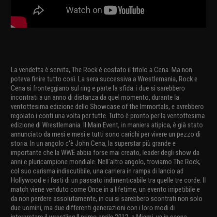
La vendetta è servita, The Rock è costato il titolo a Cena. Ma non
poteva finire tutto così. La sera successiva a Wrestlemania, Rock e
Cena si fronteggiano sul ring e parte la sfida: i due si sarebbero
incontrati a un anno di distanza da quel momento, durante la
ventottesima edizione dello Showcase of the Immortals, e avrebbero
regolato i conti una volta per tutte. Tutto è pronto per la ventottesima
edizione di Wrestlemania. Il Main Event, in maniera atipica, è già stato
annunciato da mesi e mesi e tutti sono carichi per vivere un pezzo di
storia. In un angolo c'è John Cena, la superstar più grande e
importante che la WWE abbia forse mai creato, leader degli show da
anni e pluricampione mondiale. Nell'altro angolo, troviamo The Rock,
col suo carisma indiscutibile, una carriera in rampa di lancio ad
Hollywood e i fasti di un passato indimenticabile tra quelle tre corde. Il
match viene venduto come Once in a lifetime, un evento irripetibile e
da non perdere assolutamente, in cui si sarebbero scontrati non solo
due uomini, ma due differenti generazioni con i loro modi di