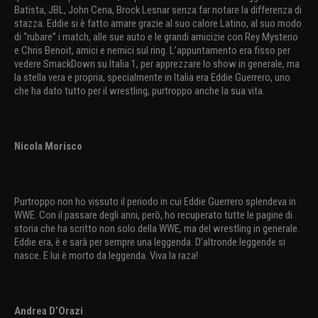
Batista, JBL, John Cena, Brock Lesnar senza far notare la differenza di
stazza. Eddie si è fatto amare grazie al suo calore Latino, al suo modo
di “rubare” i match, alle sue auto e le grandi amicizie con Rey Mysterio
e Chris Benoit, amici e nemici sul ring. L’appuntamento era fisso per
vedere SmackDown su Italia 1, per apprezzare lo show in generale, ma
la stella vera e propria, specialmente in Italia era Eddie Guerrero, uno
che ha dato tutto per il wrestling, purtroppo anche la sua vita.
Nicola Morisco
Purtroppo non ho vissuto il periodo in cui Eddie Guerrero splendeva in
WWE. Con il passare degli anni, però, ho recuperato tutte le pagine di
storia che ha scritto non solo della WWE, ma del wrestling in generale.
Eddie era, è e sarà per sempre una leggenda. D’altronde leggende si
nasce. E lui è morto da leggenda. Viva la raza!
Andrea D’Orazi