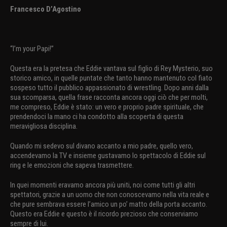
Francesco D’Agostino
“I’m your Papi!”
Questa era la pretesa che Eddie vantava sul figlio di Rey Mysterio, suo
storico amico, in quelle puntate che tanto hanno mantenuto col fiato
sospeso tutto il pubblico appassionato di wrestling. Dopo anni dalla
sua scomparsa, quella frase racconta ancora oggi ciò che per molti,
me compreso, Eddie è stato: un vero e proprio padre spirituale, che
prendendoci la mano ci ha condotto alla scoperta di questa
meravigliosa disciplina.
Quando mi sedevo sul divano accanto a mio padre, quello vero,
accendevamo la TV e insieme gustavamo lo spettacolo di Eddie sul
ring e le emozioni che sapeva trasmettere.
In quei momenti eravamo ancora più uniti, noi come tutti gli altri
spettatori, grazie a un uomo che non conoscevamo nella vita reale e
che pure sembrava essere l’amico un po’ matto della porta accanto.
Questo era Eddie e questo è il ricordo prezioso che conserviamo
sempre di lui.