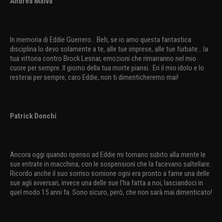
Andrea Malva
In memoria di Eddie Guerrero… Beh, se io amo questa fantastica
disciplina lo devo solamente a te, alle tue imprese, alle tue furbate… la
tua vittoria contro Brock Lesnar, emozioni che rimarranno nel mio
cuore per sempre. Il giorno della tua morte piansi.. Eri il mio idolo e lo
resterai per sempre, caro Eddie, non ti dimenticheremo mai!
Patrick Donchi
Ancora oggi quando ripenso ad Eddie mi tornano subito alla mente le
sue entrate in macchina, con le sospensioni che la facevano saltellare.
Ricordo anche il suo sorriso sornione ogni era pronto a farne una delle
sue agli avversari, invece una delle sue l’ha fatta a noi, lasciandoci in
quel modo 15 anni fa. Sono sicuro, però, che non sarà mai dimenticato!