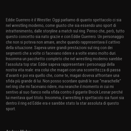
Eddie Guerrero è il Wrestler. Oggi parliamo di quanto spettacolo ci sia
nel wrestling moderno, come giusto che sia essendo uno sport di
intrattenimento, dalle storyline a match sul ring. Penso che, però, tutto
questo concetto sia nato grazie e con Eddie Guerrero. Un personaggio
che non si poteva non amare, anche quando rappresentava il cattivo
della situazione. Sapeva unire grandi prestazioni sul ring con dei
segmenti che a volte ci facevano ridere e a volte erano molto duri.
Insomma un pacchetto completo che nel wrestling moderno sarebbe
l’assoluta top star. Eddie sapeva rappresentare i personaggi della
nostra vita reale: era colui che magari con una scorrettezza di passa
d’avanti e poi era quello che, come te, magari doveva affrontare una
sfida più grande di lui. Non posso scordare quindi le sue “marachelle”
nel ring che mi facevano ridere, ma neanche il momento in cui mi
sentivo al suo fianco nella sfida contro il gigante Brock Lesnar perché
lui meritava quel titolo. Insomma, il wrestling è spettacolo sia fuori sia
dentro il ring ed Eddie era e sarebbe stato la star assoluta di questo
sport.