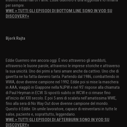
inserito nella Hall of Fame. Eddie Guerrero è una leggenda e lo rimarrà
per sempre.
WWE > TUTTI GLI EPISODI DI BOTTOM LINE SONO IN VOD SU
DISCOVERY+
Bjork Rajta
Eddie Guerrero vive ancora oggi. È vivo attraverso gli aneddoti,
attraverso le buone parole, attraverso le imprese storiche e attraverso
la sua unicità. Uno dei primi a farsi amare anche da cattivo. Uno che di
gavetta ne ha fatta davvero tanta. Partendo dal 1986, combattendo in
WWA, dove divenne campione nel 1992. Eddie poi si mise la maschera
in AAA, viaggiò in Giappone nella NJPW e nel 95′ rispose alla chiamata
di Paul Heyman in ECW. Si spostò subito in WCW e ci rimase fino
all’inizio del XXI secolo. E poi 5 anni di scalata nell’amatissima WWE,
fino alla sera di No Way Out dove divenne campione del mondo.
Questo è Eddie. Un umile lavoratore, capace di reinventarsi in tutte le
salse, paziente e, soprattutto, leggendario.
WWE > TUTTI GLI EPISODI DI AFTERBURN SONO IN VOD SU
DISCOVERY+