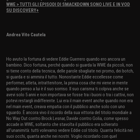
WWE > TUTTI GLI EPISODI DI SMACKDOWN SONO LIVE E IN VOD
SU DISCOVERY+
Andrea Vito Cautela
Ho avuto la fortuna di vedere Eddie Guerrero quando ero ancora un
bambino. Dico fortuna, perché quando si guarda la WWE da piccoli, non
si tiene conto della tecnica, delle parole sbagliate nei promo, dei botch,
si guarda e si ammira il tutto. Nonostante Eddie eccellesse come
performer, atleta, intrattenitore, la prima cosa che mi viene in mente
quando penso a lui è il suo sorriso. Il suo carisma ti colpiva anche se
avevi solo 5 anni e non importava se fosse tra i buoni o tra i cattivi, non
potevi restargli indifferente. Lui era il main event anche quando non era
nel main event, creava empatia con il pubblico anche solo con uno
sguardo. È ancora vivo il ricordo della sua vittoria del titolo mondiale a
No Way Out contro Brock Lesnar, Davide contro Golia, come spesso
accade in WWE, soltanto che stavolta il pubblico era schierato
all’unanimità: tutti volevamo vedere Eddie col titolo. Quanta felicità nei
suoi occhi, quanta anche nei nostri. Voglio ricordarlo con quel