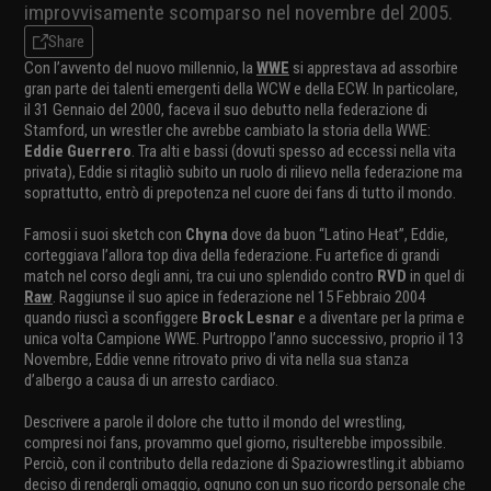
improvvisamente scomparso nel novembre del 2005.
Share
Con l’avvento del nuovo millennio, la
WWE
si apprestava ad assorbire
gran parte dei talenti emergenti della WCW e della ECW. In particolare,
il 31 Gennaio del 2000, faceva il suo debutto nella federazione di
Stamford, un wrestler che avrebbe cambiato la storia della WWE:
Eddie Guerrero
. Tra alti e bassi (dovuti spesso ad eccessi nella vita
privata), Eddie si ritagliò subito un ruolo di rilievo nella federazione ma
soprattutto, entrò di prepotenza nel cuore dei fans di tutto il mondo.
Famosi i suoi sketch con
Chyna
dove da buon “Latino Heat”, Eddie,
corteggiava l’allora top diva della federazione. Fu artefice di grandi
match nel corso degli anni, tra cui uno splendido contro
RVD
in quel di
Raw
. Raggiunse il suo apice in federazione nel 15 Febbraio 2004
quando riuscì a sconfiggere
Brock Lesnar
e a diventare per la prima e
unica volta Campione WWE. Purtroppo l’anno successivo, proprio il 13
Novembre, Eddie venne ritrovato privo di vita nella sua stanza
d’albergo a causa di un arresto cardiaco.
Descrivere a parole il dolore che tutto il mondo del wrestling,
compresi noi fans, provammo quel giorno, risulterebbe impossibile.
Perciò, con il contributo della redazione di Spaziowrestling.it abbiamo
deciso di rendergli omaggio, ognuno con un suo ricordo personale che