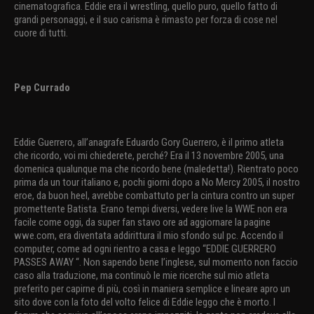
cinematografica. Eddie era il wrestling, quello puro, quello fatto di
grandi personaggi, e il suo carisma è rimasto per forza di cose nel
cuore di tutti.
Pep Currado
Eddie Guerrero, all’anagrafe Eduardo Gory Guerrero, è il primo atleta
che ricordo, voi mi chiederete, perché? Era il 13 novembre 2005, una
domenica qualunque ma che ricordo bene (maledetta!). Rientrato poco
prima da un tour italiano e, pochi giorni dopo a No Mercy 2005, il nostro
eroe, da buon heel, avrebbe combattuto per la cintura contro un super
promettente Batista. Erano tempi diversi, vedere live la WWE non era
facile come oggi, da super fan stavo ore ad aggiornare la pagine
wwe.com, era diventata addirittura il mio sfondo sul pc. Accendo il
computer, come ad ogni rientro a casa e leggo “EDDIE GUERRERO
PASSES AWAY “. Non sapendo bene l’inglese, sul momento non faccio
caso alla traduzione, ma continuò le mie ricerche sul mio atleta
preferito per capirne di più, così in maniera semplice e lineare apro un
sito dove con la foto del volto felice di Eddie leggo che è morto. I