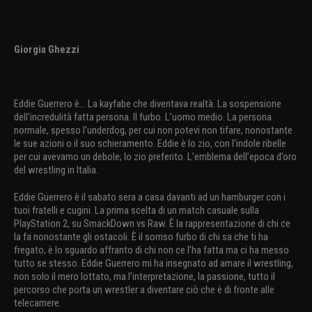
Giorgia Ghezzi
Eddie Guerrero è... La kayfabe che diventava realtà. La sospensione
dell’incredulità fatta persona. Il furbo. L’uomo medio. La persona
normale, spesso l’underdog, per cui non potevi non tifare, nonostante
le sue azioni o il suo schieramento. Eddie è lo zio, con l’indole ribelle
per cui avevamo un debole; lo zio preferito. L’emblema dell’epoca d’oro
del wrestling in Italia.
Eddie Guerrero è il sabato sera a casa davanti ad un hamburger con i
tuoi fratelli e cugini. La prima scelta di un match casuale sulla
PlayStation 2, su SmackDown vs Raw. È la rappresentazione di chi ce
la fa nonostante gli ostacoli. È il sorriso furbo di chi sa che ti ha
fregato, è lo sguardo affranto di chi non ce l’ha fatta ma ci ha messo
tutto se stesso. Eddie Guerrero mi ha insegnato ad amare il wrestling,
non solo il mero lottato, ma l’interpretazione, la passione, tutto il
percorso che porta un wrestler a diventare ciò che è di fronte alle
telecamere.