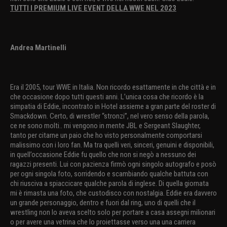
TUTTI I PREMIUM LIVE EVENT DELLA WWE NEL 2023
Andrea Martinelli
Era il 2005, tour WWE in Italia. Non ricordo esattamente in che città e in
che occasione dopo tutti questi anni. L’unica cosa che ricordo è la
simpatia di Eddie, incontrato in Hotel assieme a gran parte del roster di
Smackdown. Certo, di wrestler “stronzi”, nel vero senso della parola,
ce ne sono molti.. mi vengono in mente JBL e Sergeant Slaughter,
tanto per citarne un paio che ho visto personalmente comportarsi
malissimo con i loro fan. Ma tra quelli veri, sinceri, genuini e disponibili,
in quell’occasione Eddie fu quello che non si negò a nessuno dei
ragazzi presenti. Lui con pazienza firmò ogni singolo autografo e posò
per ogni singola foto, sorridendo e scambiando qualche battuta con
chi riusciva a spiaccicare qualche parola di inglese. Di quella giornata
mi è rimasta una foto, che custodisco con nostalgia. Eddie era davvero
un grande personaggio, dentro e fuori dal ring, uno di quelli che il
wrestling non lo aveva scelto solo per portare a casa assegni milionari
o per avere una vetrina che lo proiettasse verso una una carriera