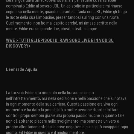
sera si guardava Smackdown su Italia 1 per vedere cosa avrebbe
combinato Eddie al povero JBL. Un episodio in particolare mi rimase
impresso nella mente, quando, durante la faida con JBL, Eddie gli fregò
le ruote della sua Limousine, presentandosi sul ring con una ruota.
Quel momento, non ho mai capito perché, mi rimase scritto nella
mente. Eddie era un grande. Lie, cheat, steal… sempre.
WWE > TUTTI GLI EPISODI DI RAW SONO LIVE E IN VOD SU
DISCOVERY+
Leonardo Aquila
La forza di Eddie sta non solo nella bravura in ring o
nell’intrattenimento, ma nella dedizione e nella passione che si notava
in ogni momento della sua carriera. Questa passione era viva ogni
momento e ha dato la possibilità a molte persone di poter lottare
contro i propri demoni grazie alla propria passione, che in quanto tale
non dà soltanto piacere nello svolgimento, ma permette un vero e
proprio allontanamento dalle cose negative in cui si può incappare ogni
giorno. Ed Eddie in questo è il miglior mentore.