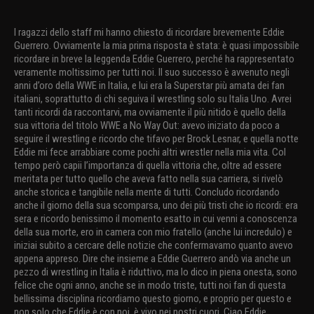
I ragazzi dello staff mi hanno chiesto di ricordare brevemente Eddie
Guerrero. Ovviamente la mia prima risposta è stata: è quasi impossibile
ricordare in breve la leggenda Eddie Guerrero, perché ha rappresentato
veramente moltissimo per tutti noi. Il suo successo è avvenuto negli
anni d’oro della WWE in Italia, e lui era la Superstar più amata dei fan
italiani, soprattutto di chi seguiva il wrestling solo su Italia Uno. Avrei
tanti ricordi da raccontarvi, ma ovviamente il più nitido è quello della
sua vittoria del titolo WWE a No Way Out: avevo iniziato da poco a
seguire il wrestling e ricordo che tifavo per Brock Lesnar, e quella notte
Eddie mi fece arrabbiare come pochi altri wrestler nella mia vita. Col
tempo però capii l’importanza di quella vittoria che, oltre ad essere
meritata per tutto quello che aveva fatto nella sua carriera, si rivelò
anche storica e tangibile nella mente di tutti. Concludo ricordando
anche il giorno della sua scomparsa, uno dei più tristi che io ricordi: era
sera e ricordo benissimo il momento esatto in cui venni a conoscenza
della sua morte, ero in camera con mio fratello (anche lui incredulo) e
iniziai subito a cercare delle notizie che confermavamo quanto avevo
appena appreso. Dire che insieme a Eddie Guerrero andò via anche un
pezzo di wrestling in Italia è riduttivo, ma lo dico in piena onesta, sono
felice che ogni anno, anche se in modo triste, tutti noi fan di questa
bellissima disciplina ricordiamo questo giorno, e proprio per questo e
non solo che Eddie è con noi, è vivo nei nostri cuori. Ciao Eddie.