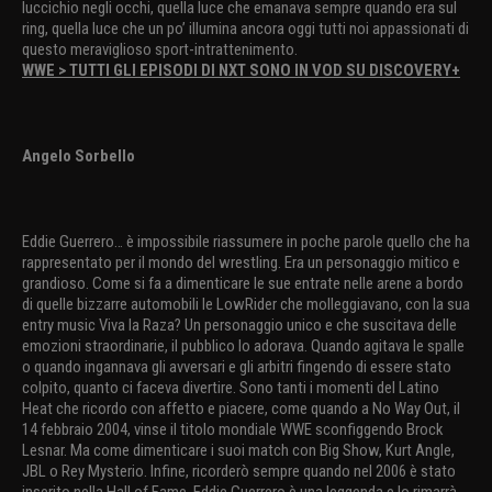
luccichio negli occhi, quella luce che emanava sempre quando era sul
ring, quella luce che un po’ illumina ancora oggi tutti noi appassionati di
questo meraviglioso sport-intrattenimento.
WWE > TUTTI GLI EPISODI DI NXT SONO IN VOD SU DISCOVERY+
Angelo Sorbello
Eddie Guerrero… è impossibile riassumere in poche parole quello che ha
rappresentato per il mondo del wrestling. Era un personaggio mitico e
grandioso. Come si fa a dimenticare le sue entrate nelle arene a bordo
di quelle bizzarre automobili le LowRider che molleggiavano, con la sua
entry music Viva la Raza? Un personaggio unico e che suscitava delle
emozioni straordinarie, il pubblico lo adorava. Quando agitava le spalle
o quando ingannava gli avversari e gli arbitri fingendo di essere stato
colpito, quanto ci faceva divertire. Sono tanti i momenti del Latino
Heat che ricordo con affetto e piacere, come quando a No Way Out, il
14 febbraio 2004, vinse il titolo mondiale WWE sconfiggendo Brock
Lesnar. Ma come dimenticare i suoi match con Big Show, Kurt Angle,
JBL o Rey Mysterio. Infine, ricorderò sempre quando nel 2006 è stato