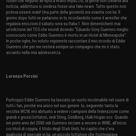
forum che seguivo all’epoca erano impazziti, la gente non credeva alla
notizia, addirittura si credeva fosse una fake news. Tutto questo non
poteva essere reale! Una parte della gioventù era svanita con lui. Il
giorno dopo tutti ne parlarono in tv, ricordandolo come il wrestler che
regalava emozioni il sabato sera su Italia 1. Non dimenticherò mai
un’edizione del TG5 che esordì dicendo “Eduardo Gory Guerrero meglio
conosciuto come Eddie Guerrero è morto in un Hotel di Minneapolis”.
In poche righe, ho voluto espirerete raccontare il mio ricordo di Eddie
Guerrero che per me resterà sempre un compagno che mi è stato
accanto nella mia adolescenza.
Lorenzo Porcini
Purtroppo Eddie Guerrero ha lasciato un vuoto incolmabile nel cuore di
tutti i fan, perchè era unico nel suo genere. Io, seguendo tanto la
vecchia WCW, ero abituato a vedere i campioni della federazione come
grandi e grossi lottatori, vedi Sting, Goldberg, Hulk Hogan ecc. Quando
nei primi anni del 2000 vidi Guerrero iniziare a vincere in WWE, all’inizio
coi titoli di coppia, il titolo degli Stati Uniti, ho capito che c’era
qualcosa di speciale in lui, un piccolo lottatore che fronteggiava