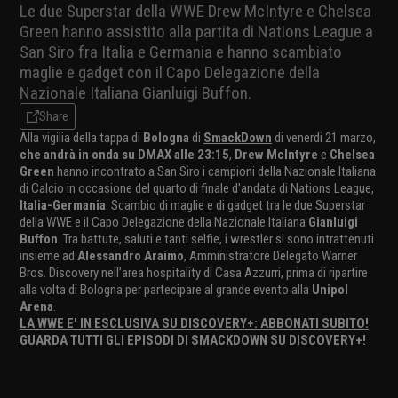
Le due Superstar della WWE Drew McIntyre e Chelsea
Green hanno assistito alla partita di Nations League a
San Siro fra Italia e Germania e hanno scambiato
maglie e gadget con il Capo Delegazione della
Nazionale Italiana Gianluigi Buffon.
Share
Alla vigilia della tappa di
Bologna
di
SmackDown
di venerdi 21 marzo,
che andrà in onda su DMAX alle 23:15
,
Drew McIntyre
e
Chelsea
Green
hanno incontrato a San Siro i campioni della Nazionale Italiana
di Calcio in occasione del quarto di finale d'andata di Nations League,
Italia-Germania
. Scambio di maglie e di gadget tra le due Superstar
della WWE e il Capo Delegazione della Nazionale Italiana
Gianluigi
Buffon
. Tra battute, saluti e tanti selfie, i wrestler si sono intrattenuti
insieme ad
Alessandro Araimo
, Amministratore Delegato Warner
Bros. Discovery nell’area hospitality di Casa Azzurri, prima di ripartire
alla volta di Bologna per partecipare al grande evento alla
Unipol
Arena
.
LA WWE E' IN ESCLUSIVA SU DISCOVERY+: ABBONATI SUBITO!
GUARDA TUTTI GLI EPISODI DI SMACKDOWN SU DISCOVERY+!