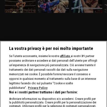
30 marzo, visibile su
SmackDown del 27
24 marzo,visibile su
23
discovery+, al Madison
marzo, visibile su
discovery+, si affrontano
di
Square Garden ci sono in
discovery+, Giulia e
Ricky Saints e Tony
a
palio i titoli tag team
Tiffany Stratton si sfidano
D'Angelo. Gauntlet Match
A
maschili e femminili.
in un Non Title Match.
per stabilire il prossimo
p
Nuovo confronto fra
Charlotte Flair e Alexa
avversario di Myles Borne
B
Brock Lesnar e Oba Femi.
Bliss affrontano le Bella
per il North American
Twins.
Title.
La vostra privacy è per noi molto importante
Se l'utente acconsente, insieme le nostre
affiliate
ai nostri
31
partner
possiamo archiviare e accedere ai dati personali dell'utente per offrirgli
un'esperienza di navigazione più personalizzata. Ciò avviene tramite il
trattamento dei dati personali raccolti dai dati sulla navigazione
memorizzati nei cookie. È possibile fornire/revocare il consenso e
opporsi in qualsiasi momento al trattamento sulla base di un interesse
legittimo facendo clic sul pulsante “Cookie e scelte
pubblicitarie”.
Privacy Policy
Noi e i nostri partner trattiamo i dati per fornire:
Archiviare informazioni su dispositivo e/o accedervi. Creare profili per
la pubblicità personalizzata. Creare profili per la personalizzazione dei
contenuti. Utilizzare profili per la selezione di contenuti personalizzati.