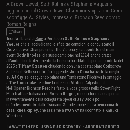
A Crown Jewel, Seth Rollins e Stephanie Vaquer si
aggiudicano il Crown Jewel Championship. John Cena
sconfigge AJ Styles, impresa di Bronson Reed contro
Roman Reigns.
Share
Trionfa il brand di
Raw
a Perth, con
Seth Rollins
e
Stephanie
Vaquer
che si aggiudicano le sfide tra campioni e conquistano il
Crown Jewel Championship. The Visionary ha sconfitto nel main
event
Cody Rhodes
, già supercampione nel 2024, anche grazie
all'aiuto di un Rolex, mentre la Primera ha rifilato la prima sconfitta del
2025 a
Tiffany Stratton
chiudendo con una spettacolare Corkscrew
Splashed. Nello scontro fra leggende,
John Cena
ha avuto la meglio
su
AJ Styles
, eseguendo prima una Tombstone Piledriver in omaggio
a
The Undertaker
e infine la classica Attitude Adjustment.
Nell'Opener, Bronson Reed ha fatto la voce grossa nello Street Fight
Match all'australiana con
Roman Reigns
, messo fuori causa prima
inavvertitamente dalla sciagurata Spear di
Jey Uso
e poi
definitivamente ko dallo Tsunami. Sorride anche l'altra beniamina di
casa,
Rhea Ripley
, che assieme a
IYO SKY
ha sconfitto le
Kabuki
Warriors
.
LA WWE E' IN ESCLUSIVA SU DISCOVERY+: ABBONATI SUBITO!