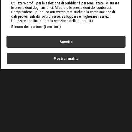
Utilizzare profili per la selezione di pubblicità personalizzata. Misurare
le prestazioni degli annunci. Misurare le prestazioni dei contenuti.
Comprendere il pubblico attraverso statistiche o la combinazione di
dati provenienti da fonti diverse. Sviluppare e migliorare i servizi.
Utilizzare dati limitati per la selezione della pubblicità.
Elenco dei partner (fornitori)
Accetto
Mostra finalità
Home
Programmi
Live
Cerca
Menu
/
Tutto sulla WWE
/
WWE Crown Jewel 2025: supercampioni inediti
Condizioni d'uso
Privacy Policy
Lavora con noi
Cookies