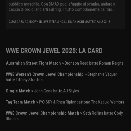
pubblico maschile. Con DMAX puoi sfuggire ai piranha, andare a
caccia di oro o lanciarti sul ring, il tutto comodamente dal tuo
divano.
GUARDA SMACKDOWN IN LIVE STREAMING SU DMAX OGNI MARTEDì ALLE 23:15
WWE CROWN JEWEL 2025: LA CARD
Australian Street Fight Match >
Bronson Reed batte Roman Reigns
WWE Women's Crown Jewel Championship >
Stephanie Vaquer
batte Tiffany Stratton
Single Match >
John Cena batte AJ Styles
Tag Team Match >
IYO SKY & Rhea Ripley battono The Kabuki Warriors
WWE Crown Jewel Championship Match >
Seth Rollins batte Cody
Rhodes