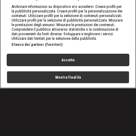
Archiviare informazioni su dispositivo e/o accedervi. Creare profili per
la pubblicità personalizzata. Creare profili per la personalizzazione dei
contenuti. Utilizzare profili per la selezione di contenuti personalizzati.
Utilizzare profili per la selezione di pubblicità personalizzata. Misurare
le prestazioni degli annunci. Misurare le prestazioni dei contenuti.
Comprendere il pubblico attraverso statistiche o la combinazione di
dati provenienti da fonti diverse. Sviluppare e migliorare i servizi.
Utilizzare dati limitati per la selezione della pubblicità.
Elenco dei partner (fornitori)
Accetto
Mostra finalità
Home
Programmi
Live
Cerca
Menu
/
Tutto sulla WWE
/
WWE Crown Jewel 2022: Roman e Bianca imbattibili
Condizioni d'uso
Privacy Policy