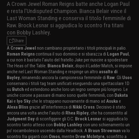
A Crown Jewel Roman Reigns batte anche Logan Paul
e resta l'Undisputed Champion. Bianca Belair vince il
Last Woman Standing e conserva il titolo femminile di
Raw. Brock Lesnar si aggiudica lo scontro fra titani
con Bobby Lashley.
Share
A
Crown Jewel
non cambiano proprietario i titoli principali in palio.
Roman Reigns
continua il suo dominio e si sbarazza di
Logan Paul
,
a cui non è bastato l'aiuto del fratello Jake per riuscire a spodestare
The Heas of the Table.
Bianca Belair
, dopo il Ladder Match, si impone
anche nel Last Woman Standing e respinge un altro
assalto di
Bayley
, rimanendo ancora la campionessa femminile di
Raw
. Gli
Usos
conservano i titoli tag team unificati eseguendo una spettacolare 1D
su
Butch
ed estendono anche loro un regno sempre più longevo. Le
uniche corone a passare di mano sono quelle femminili, con
Dakota
Kai
e
Iyo Sky
che le strappano nuovamente di mano ad
Asuka
e
Alexa Bliss
grazie all'interferenza di
Nikki Cross
. Decisivo è stato
ancora una volta anche l'aiuto di
Rhea Ripley
, che ha consentito al
Judgment Day
di sconfiggere gli O.C.
Brock Lesnar
si aggiudica lo
scontro tanto atteso con
Bobby Lashley
con uno schienamento un
po' rocambolesco uscendo dalla Headlock. A
Braun Strowman
va lo
scontro fra giganti con
Omos
, mentre
Drew McIntyre
, sconfitto a