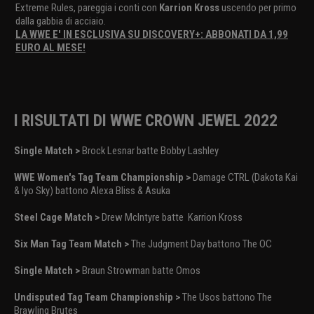
Extreme Rules, pareggia i conti con
Karrion Kross
uscendo per primo
dalla gabbia di acciaio.
LA WWE E' IN ESCLUSIVA SU DISCOVERY+: ABBONATI DA 1,99
EURO AL MESE!
I RISULTATI DI WWE CROWN JEWEL 2022
Single Match >
Brock Lesnar batte Bobby Lashley
WWE Women's Tag Team Championship >
Damage CTRL (Dakota Kai
& Iyo Sky) battono Alexa Bliss & Asuka
Steel Cage Match >
Drew McIntyre batte Karrion Kross
Six Man Tag Team Match >
The Judgment Day battono The OC
Single Match >
Braun Strowman batte Omos
Undisputed Tag Team Championship >
The Usos battono The
Brawling Brutes