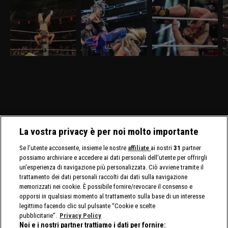
WWE Raw 30 marzo
WWE SmackDown 27
WWE NXT 24 marzo
W
2026: nel mitico
marzo 2026: Tiffany
2026: Saints e D'Angelo
2
Madison Square
sfida Giulia
a confronto
g
Garden
Nella puntata di Raw del
Nella puntata di
Nella puntata di NXT del
Ne
30 marzo, visibile su
SmackDown del 27
24 marzo,visibile su
23
discovery+, al Madison
marzo, visibile su
discovery+, si affrontano
di
Square Garden ci sono in
discovery+, Giulia e
Ricky Saints e Tony
a
palio i titoli tag team
Tiffany Stratton si sfidano
D'Angelo. Gauntlet Match
A
maschili e femminili.
in un Non Title Match.
per stabilire il prossimo
p
Nuovo confronto fra
Charlotte Flair e Alexa
avversario di Myles Borne
B
Brock Lesnar e Oba Femi.
Bliss affrontano le Bella
per il North American
Twins.
Title.
La vostra privacy è per noi molto importante
Se l'utente acconsente, insieme le nostre
affiliate
ai nostri
31
partner
possiamo archiviare e accedere ai dati personali dell'utente per offrirgli
un'esperienza di navigazione più personalizzata. Ciò avviene tramite il
trattamento dei dati personali raccolti dai dati sulla navigazione
memorizzati nei cookie. È possibile fornire/revocare il consenso e
opporsi in qualsiasi momento al trattamento sulla base di un interesse
legittimo facendo clic sul pulsante “Cookie e scelte
pubblicitarie”.
Privacy Policy
Noi e i nostri partner trattiamo i dati per fornire: