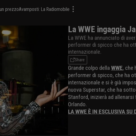
a un prezzo
Avamposti: La Radiomobile
La WWE ingaggia Jad
La WWE ha annunciato di aver 
performer di spicco che ha ot
internazionale.
Share
Grande colpo della
WWE
, che
performer di spicco, che ha o
internazionale e si è già impos
nuova Superstar, che ha sotto
Stanford, inizierà ad allenars
Orlando.
LA WWE È IN ESCLUSIVA SU