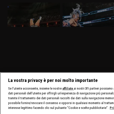
WWE Raw 30 marzo 2026: nel
WWE SmackDown 27 marzo 2026:
mitico Madison Square Garden
Tiffany sfida Giulia
Nella puntata di Raw del 30 marzo,
Nella puntata di SmackDown del 27
visibile su discovery+, al Madison Square
marzo, visibile su discovery+, Giulia e
Garden ci sono in palio i titoli tag team
Tiffany Stratton si sfidano in un Non Title
maschili e femminili. Nuovo confronto fra
Match. Charlotte Flair e Alexa Bliss
Brock Lesnar e Oba Femi.
affrontano le Bella Twins.
La vostra privacy è per noi molto importante
Se l'utente acconsente, insieme le nostre
affiliate
ai nostri
31
partner possiamo a
dati personali dell'utente per offrirgli un'esperienza di navigazione più personal
tramite il trattamento dei dati personali raccolti dai dati sulla navigazione memor
possibile fornire/revocare il consenso e opporsi in qualsiasi momento al trattam
interesse legittimo facendo clic sul pulsante “Cookie e scelte pubblicitarie”.
Pr