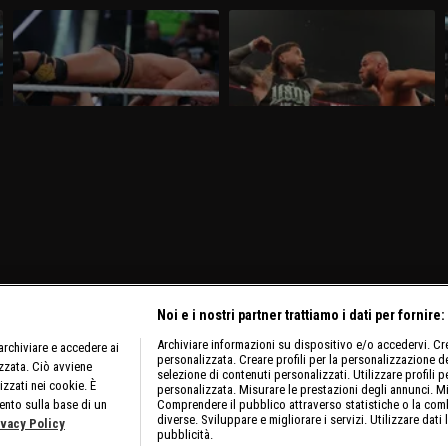
WWE NXT 24 marzo 2026: Saints e
WWE Raw 23 marzo 2026: i
D'Angelo a confronto
visionari sfidano gli Usos
Nella puntata di NXT del 24 marzo,visibile
Nella puntata di Raw del 23 marzo,
su discovery+, si affrontano Ricky Saints
visibile su discovery+, gli Usos
e Tony D'Angelo. Gauntlet Match per
affrontano Logan Paul e Austin Theory.
stabilire il prossimo avversario di Myles
Sarà presente nuovamente Brock Lesnar.
Borne per il North American Title.
Noi e i nostri partner trattiamo i dati per fornire:
Archiviare informazioni su dispositivo e/o accedervi. Crea
rchiviare e accedere ai
personalizzata. Creare profili per la personalizzazione dei
izzata. Ciò avviene
selezione di contenuti personalizzati. Utilizzare profili p
izzati nei cookie. È
personalizzata. Misurare le prestazioni degli annunci. Mi
ento sulla base di un
Comprendere il pubblico attraverso statistiche o la comb
diverse. Sviluppare e migliorare i servizi. Utilizzare dati 
ivacy Policy
pubblicità.