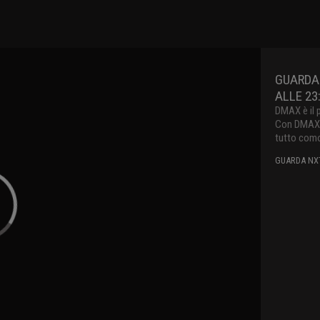
GUARDA
ALLE 23
DMAX è il 
Con DMAX pu
tutto como
GUARDA NXT