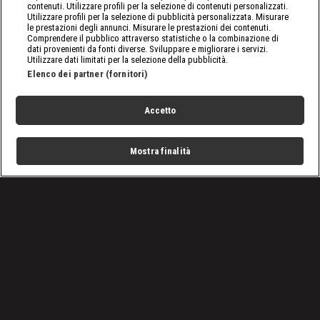
contenuti. Utilizzare profili per la selezione di contenuti personalizzati.
Utilizzare profili per la selezione di pubblicità personalizzata. Misurare
le prestazioni degli annunci. Misurare le prestazioni dei contenuti.
Comprendere il pubblico attraverso statistiche o la combinazione di
dati provenienti da fonti diverse. Sviluppare e migliorare i servizi.
Utilizzare dati limitati per la selezione della pubblicità.
Elenco dei partner (fornitori)
Accetto
Mostra finalità
Home
Programmi
Live
Cerca
Menu
/
Lo spettacolo della WWE in esclusiva su discovery+ e
DMAX
Condizioni d'uso
Privacy Policy