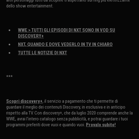
altri personaggi tutti da scoprire ti aspettano sul ring più elettrizzante
dello show entertainment.
WWE > TUTTI GLI EPISODI DI NXT SONO IN VOD SU
DISCOVERY+
NXT, QUANDO E DOVE VEDERLO IN TV IN CHIARO
TUTTE LE NOTIZIE DI NXT
***
Scopri discovery+
, il servizio a pagamento che ti permette di
guardare il meglio dei contenuti Discovery, in esclusiva e in anticipo
rispetto alla TV. Con discovery+, che da luglio 2020 comprende anche la
WWE, avrai l’intero catalogo senza pubblicità, e potrai guardare i tuoi
programmi preferiti dove vuoi e quando vuoi.
Provalo subito!