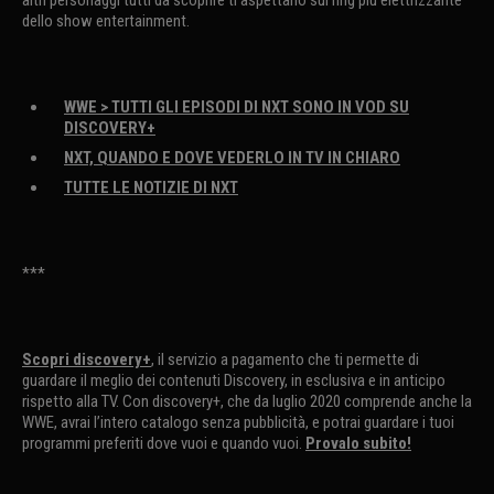
altri personaggi tutti da scoprire ti aspettano sul ring più elettrizzante
dello show entertainment.
WWE > TUTTI GLI EPISODI DI NXT SONO IN VOD SU
DISCOVERY+
NXT, QUANDO E DOVE VEDERLO IN TV IN CHIARO
TUTTE LE NOTIZIE DI NXT
***
Scopri discovery+
, il servizio a pagamento che ti permette di
guardare il meglio dei contenuti Discovery, in esclusiva e in anticipo
rispetto alla TV. Con discovery+, che da luglio 2020 comprende anche la
WWE, avrai l’intero catalogo senza pubblicità, e potrai guardare i tuoi
programmi preferiti dove vuoi e quando vuoi.
Provalo subito!