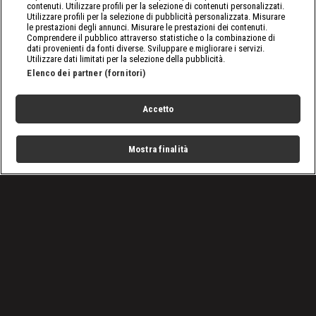
contenuti. Utilizzare profili per la selezione di contenuti personalizzati.
Utilizzare profili per la selezione di pubblicità personalizzata. Misurare
le prestazioni degli annunci. Misurare le prestazioni dei contenuti.
Comprendere il pubblico attraverso statistiche o la combinazione di
dati provenienti da fonti diverse. Sviluppare e migliorare i servizi.
Utilizzare dati limitati per la selezione della pubblicità.
Elenco dei partner (fornitori)
Accetto
Mostra finalità
Home
Programmi
Live
Cerca
Menu
/
Lo spettacolo della WWE in esclusiva su discovery+ e
DMAX
Condizioni d'uso
Privacy Policy