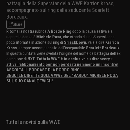
battaglia della Superstar della WWE Karrion Kross,
accompagnato sul ring dalla seducente Scarlett
Bordeaux.
Share
Ritorna la nostra rubrica
A Bordo Ring
dopo la pausa estiva e a
riaprire le danze è
Michele Posa
, che ci parla di una Superstar da
poco ritornata in azione sul ring di
SmackDown
, vale a dire
Karrion
Kross
, sempre accompagnato dall'inseparabile
Scarlett Bordeaux
.
In questa puntata viene svelata l'origine del nome da battaglia dell'ex
campione di
NXT
.
Tutta la WWE è in esclusiva su discovery+:
attiva l'abbonamento per non perderti nemmeno un incontro!
ASCOLTA IL PODCAST DI A BORDO RING!
SEGUI LE DIRETTE SULLA WWE DEL "BARDO" MICHELE POSA
SUL SUO CANALE TWICH!
Tutte le novità sulla WWE