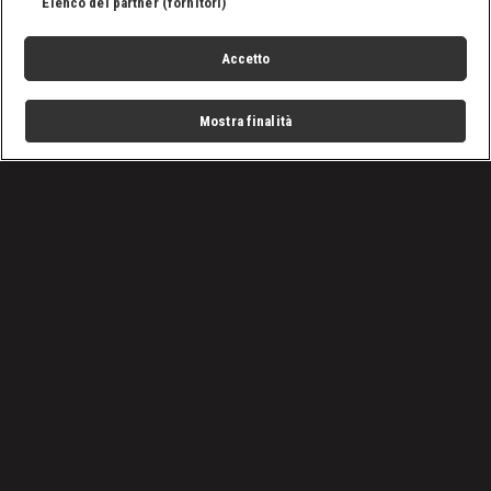
Elenco dei partner (fornitori)
Accetto
Mostra finalità
Home
Programmi
Live
Cerca
Menu
/
VIDEO: Tutti gli episodi di A Bordo Ring
/
WWE, A Bordo Ring: lo Screwjob di Montreal
Condizioni d'uso
Privacy Policy
Lavora con noi
Cookies
Cookie e scelte pubblicitarie
Problemi di ricezione?