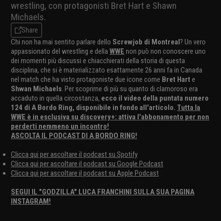
wrestling, con protagonisti Bret Hart e Shawn
Michaels.
Share
Chi non ha mai sentito parlare dello
Screwjob di Montreal
? Un vero
appassionato del wrestling e della
WWE
non può non conoscere uno
dei momenti più discussi e chiacchierati della storia di questa
disciplina, che si è materializzato esattamente 26 anni fa in Canada
nel match che ha visto protagoniste due icone come
Bret Hart
e
Shwan Michaels
. Per scoprirne di più su quanto di clamoroso era
accaduto in quella circostanza,
ecco il video della puntata numero
124 di A Bordo Ring, disponibile in fondo all'articolo.
Tutta la
WWE è in esclusiva su discovery+: attiva l'abbonamento per non
perderti nemmeno un incontro!
ASCOLTA IL PODCAST DI A BORDO RING!
Clicca qui per ascoltare il podcast su Spotify
Clicca qui per ascoltare il podcast su Google Podcast
Clicca qui per ascoltare il podcast su Apple Podcast
SEGUI IL "GODZILLA" LUCA FRANCHINI SULLA SUA PAGINA
INSTAGRAM!