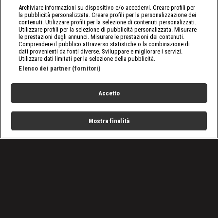
Archiviare informazioni su dispositivo e/o accedervi. Creare profili per
la pubblicità personalizzata. Creare profili per la personalizzazione dei
contenuti. Utilizzare profili per la selezione di contenuti personalizzati.
Utilizzare profili per la selezione di pubblicità personalizzata. Misurare
le prestazioni degli annunci. Misurare le prestazioni dei contenuti.
Comprendere il pubblico attraverso statistiche o la combinazione di
dati provenienti da fonti diverse. Sviluppare e migliorare i servizi.
Utilizzare dati limitati per la selezione della pubblicità.
Elenco dei partner (fornitori)
Accetto
Mostra finalità
Home
Programmi
Live
Cerca
Menu
/
VIDEO: Tutti gli episodi di A Bordo Ring
/
WWE, A Bordo Ring: Le leggende metropolitane su Andrè
the Giant
Condizioni d'uso
Privacy Policy