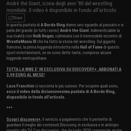
Andrè the Giant, icona degli anni '80 del wrestling
mondiale. Il video è disponibile in fondo all'articolo.
Share
In questa puntata di
A Bordo Ring
diamo uno sguardo al passato e si
parla del grande (in tutti i sensi)
Andrè the Giant
. Indimenticabile la
sua rivalità con
Hulk Hogan
, culminata con il memorabile incontro di
WrestleMania III
che ha fatto la storia del wrestling. Sul gigante
francese, la prima leggenda introdotta nella
Hall of Fame
di questo
sport entertainment, se ne sono dette tante, comprese alcune
leggende metropolitane.
TUTTA LA WWE E' IN ESCLUSIVA SU DISCOVERY+: ABBONATI A
3,99 EURO AL MESE!
Luca Franchini
ci racconta le più curiose. Per scoprire quali sono,
ecco il video della diciannovesima puntata di A Bordo Ring,
disponibile in fondo all'articolo.
***
Scopri discovery+
, il servizio a pagamento che ti permette di
guardare il meglio dei contenuti Discovery, in esclusiva e in anticipo
rispetto alla TV. Con discovery+, che da luglio 2020 comprende anche