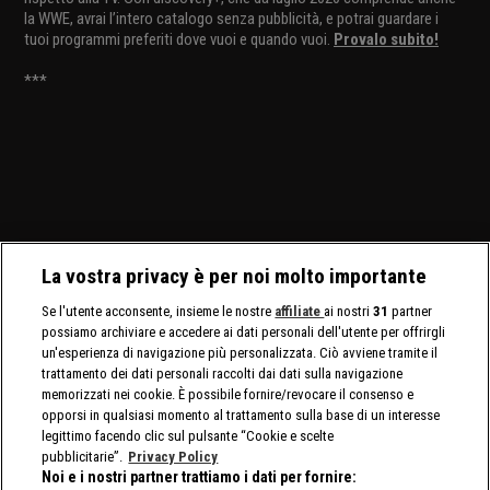
la WWE, avrai l’intero catalogo senza pubblicità, e potrai guardare i
tuoi programmi preferiti dove vuoi e quando vuoi.
Provalo subito!
***
La vostra privacy è per noi molto importante
Se l'utente acconsente, insieme le nostre
affiliate
ai nostri
31
partner
possiamo archiviare e accedere ai dati personali dell'utente per offrirgli
un'esperienza di navigazione più personalizzata. Ciò avviene tramite il
trattamento dei dati personali raccolti dai dati sulla navigazione
memorizzati nei cookie. È possibile fornire/revocare il consenso e
opporsi in qualsiasi momento al trattamento sulla base di un interesse
legittimo facendo clic sul pulsante “Cookie e scelte
pubblicitarie”.
Privacy Policy
Noi e i nostri partner trattiamo i dati per fornire: