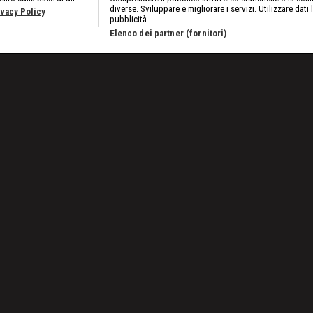
diverse. Sviluppare e migliorare i servizi. Utilizzare dati 
ivacy Policy
pubblicità.
Elenco dei partner (fornitori)
Bordo Ring: Il pronostico indovinato di Stephanie McMahon
Lavora con noi
Cookies