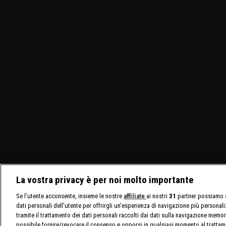
La vostra privacy è per noi molto importante
Se l'utente acconsente, insieme le nostre
affiliate
ai nostri
31
partner possiamo a
dati personali dell'utente per offrirgli un'esperienza di navigazione più personal
tramite il trattamento dei dati personali raccolti dai dati sulla navigazione memor
possibile fornire/revocare il consenso e opporsi in qualsiasi momento al trattam