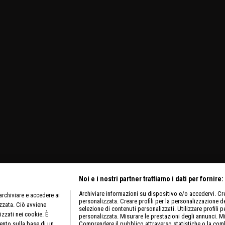
Noi e i nostri partner trattiamo i dati per fornire:
Archiviare informazioni su dispositivo e/o accedervi. Crea
rchiviare e accedere ai
personalizzata. Creare profili per la personalizzazione dei
izzata. Ciò avviene
selezione di contenuti personalizzati. Utilizzare profili p
izzati nei cookie. È
personalizzata. Misurare le prestazioni degli annunci. Mi
ento sulla base di un
Comprendere il pubblico attraverso statistiche o la comb