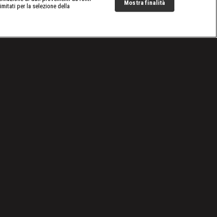
Mostra finalità
limitati per la selezione della
Live Now
Cookie e scelte pubblicitarie
Problemi di ricezione?