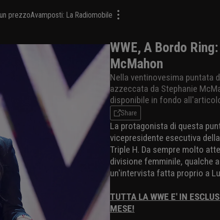
a un prezzo
Avamposti: La Radiomobile
WWE, A Bordo Ring: 
McMahon
Nella ventinovesima puntata di
azzeccata da Stephanie McMaho
disponibile in fondo all'articol
Share
La protagonista di questa pun
vicepresidente esecutiva dell
Triple H. Da sempre molto atten
divisione femminile, qualche a
un'intervista fatta proprio a Lu
TUTTA LA WWE E' IN ESCLUS
MESE!