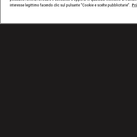
interesse legittimo facendo clic sul pulsante “Cookie e scelte pubblicitarie”.
Pr
/
VIDEO: Tutti gli episodi di A Bordo Ring
/
WWE, A 
Condizioni d'uso
Privacy Policy
© 2025 Discovery Italia Srl Tutti i diritti riservati P.IVA 04501580965