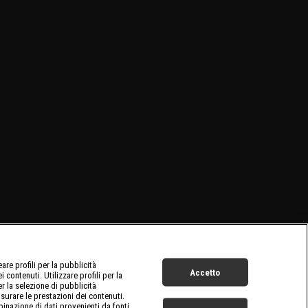
re profili per la pubblicità
Accetto
 contenuti. Utilizzare profili per la
er la selezione di pubblicità
surare le prestazioni dei contenuti.
inazione di dati provenienti da fonti