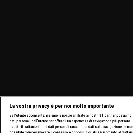
La vostra privacy è per noi molto importante
Se l'utente acconsente, insieme le nostre
affiliate
ai nostri
31
partner possiamo a
dati personali dell'utente per offrirgli un'esperienza di navigazione più personal
tramite il trattamento dei dati personali raccolti dai dati sulla navigazione memor
possibile fornire/revocare il consenso e opporsi in qualsiasi momento al trattam