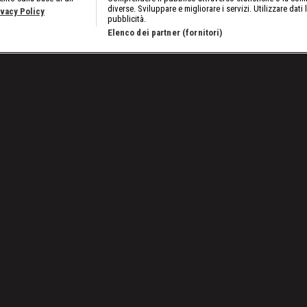
diverse. Sviluppare e migliorare i servizi. Utilizzare dati 
ivacy Policy
pubblicità.
Elenco dei partner (fornitori)
Bordo Ring: Il grande pubblico di WrestleMania
Lavora con noi
Cookies