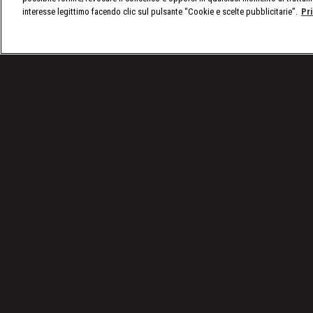
interesse legittimo facendo clic sul pulsante “Cookie e scelte pubblicitarie”.
Pr
/
VIDEO: Tutti gli episodi di A Bordo Ring
/
WWE, A 
Condizioni d'uso
Privacy Policy
© 2025 Discovery Italia Srl Tutti i diritti riservati P.IVA 04501580965