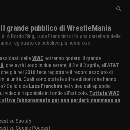
Il grande pubblico di WrestleMania
i A Bordo Ring, Luca Franchini ci fa una carrellata delle
hanno registrato un pubblico più numeroso.
passionati della
WWE
potranno godersi il grande
38
, che avrà luogo in due serate, il 2 e il 3 aprile, all'AT&T
che già nel 2016 fece registrare il record assoluto di
mila unità. Quali sono state le altre edizioni che hanno
to? Ce lo dice
Luca Franchini
nel video dell'episodio
i video è risponibile in fondo all'articolo.
Tutta la WWE
+: attiva l'abbonamento per non perderti nemmeno un
cast su Spotify
odcast su Google Podcast