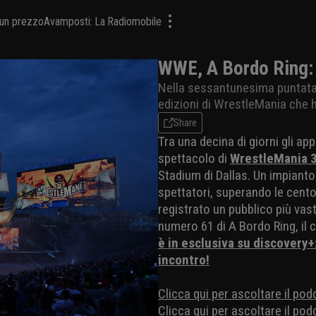
a un prezzo
Avamposti: La Radiomobile
WWE, A Bordo Ring: 
Nella sessantunesima puntata d
edizioni di WrestleMania che 
Share
Tra una decina di giorni gli ap
spettacolo di
WrestleMania 
Stadium di Dallas. Un impianto 
spettatori, superando le cento
registrato un pubblico più vas
numero 61 di A Bordo Ring, il cu
è in esclusiva su discovery
incontro!
Clicca qui per ascoltare il pod
Clicca qui per ascoltare il p