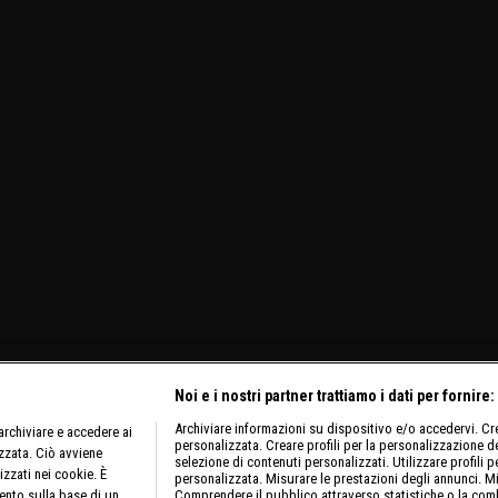
Noi e i nostri partner trattiamo i dati per fornire:
Archiviare informazioni su dispositivo e/o accedervi. Crea
rchiviare e accedere ai
personalizzata. Creare profili per la personalizzazione dei
izzata. Ciò avviene
selezione di contenuti personalizzati. Utilizzare profili p
izzati nei cookie. È
personalizzata. Misurare le prestazioni degli annunci. Mi
ento sulla base di un
Comprendere il pubblico attraverso statistiche o la comb