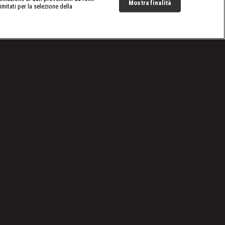
Mostra finalità
limitati per la selezione della
Live Now
Cookie e scelte pubblicitarie
Problemi di ricezione?