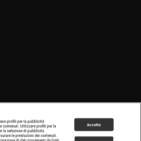
re profili per la pubblicità
Accetto
 contenuti. Utilizzare profili per la
er la selezione di pubblicità
surare le prestazioni dei contenuti.
inazione di dati provenienti da fonti