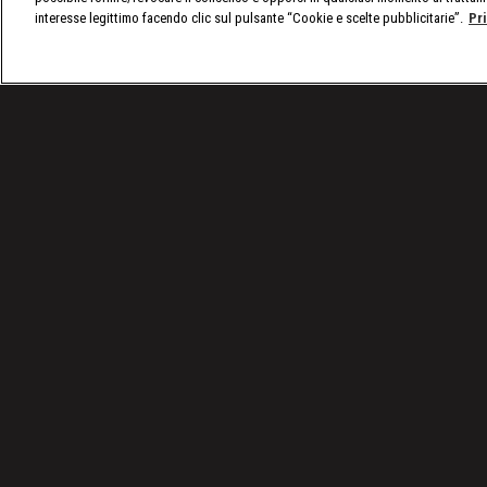
interesse legittimo facendo clic sul pulsante “Cookie e scelte pubblicitarie”.
Pr
/
VIDEO: Tutti gli episodi di A Bordo Ring
/
WWE, A 
Condizioni d'uso
Privacy Policy
© 2025 Discovery Italia Srl Tutti i diritti riservati P.IVA 04501580965