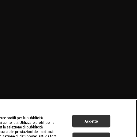
re profili per la pubblicità
Accetto
 contenuti. Utilizzare profili per la
er la selezione di pubblicità
surare le prestazioni dei contenuti.
inazione di dati provenienti da fonti