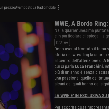
a un prezzo
Avamposti: La Radiomobile
WWE, A Bordo Ring: 
Nella quarantunesima puntata 
e in particolare ci spiega il sig
Share
Dopo aver affrontato il tema 
storia del wrestling la scorsa
al centro dell'attenzione di
A 
cui ci parla
Luca Franchini
, i
più di un anno è senza discussi
una passione, quella dei tatuag
alcuni dei quali hanno dei signi
LA WWE E' IN ESCLUSIVA SU
Per scoprire cosa rappresent