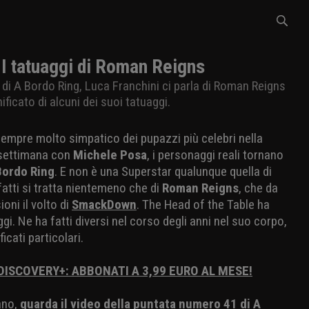
I tatuaggi di Roman Reigns
di A Bordo Ring, Luca Franchini ci parla di Roman Reigns
nificato di alcuni dei suoi tatuaggi.
sempre molto simpatico dei pupazzi più celebri nella
 settimana con
Michele Posa
, i personaggi reali tornano
Bordo Ring
. E non è una Superstar qualunque quella di
nfatti si tratta nientemeno che di
Roman Reigns
, che da
oni il volto di
SmackDown
. The Head of the Table ha
gi. Ne ha fatti diversi nel corso degli anni nel suo corpo,
ficati particolari.
 DISCOVERY+: ABBONATI A 3,99 EURO AL MESE!
ano,
guarda il video della puntata numero 41 di A