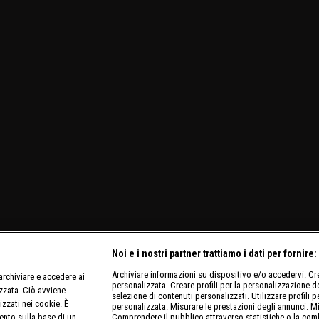
Noi e i nostri partner trattiamo i dati per fornire:
Archiviare informazioni su dispositivo e/o accedervi. Crea
rchiviare e accedere ai
personalizzata. Creare profili per la personalizzazione dei
izzata. Ciò avviene
selezione di contenuti personalizzati. Utilizzare profili p
izzati nei cookie. È
personalizzata. Misurare le prestazioni degli annunci. Mi
ento sulla base di un
Comprendere il pubblico attraverso statistiche o la comb