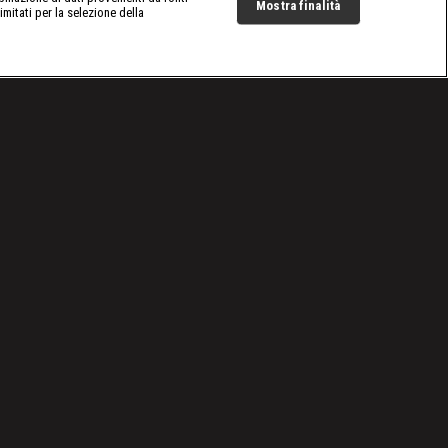
Mostra finalità
limitati per la selezione della
Live Now
Cookie e scelte pubblicitarie
Problemi di ricezione?