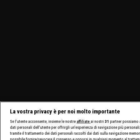
La vostra privacy è per noi molto importante
Se l'utente acconsente, insieme le nostre
affiliate
ai nostri
31
partner possiamo a
dati personali dell'utente per offrirgli un'esperienza di navigazione più personal
tramite il trattamento dei dati personali raccolti dai dati sulla navigazione memor
possibile fornire/revocare il consenso e opporsi in qualsiasi momento al trattam