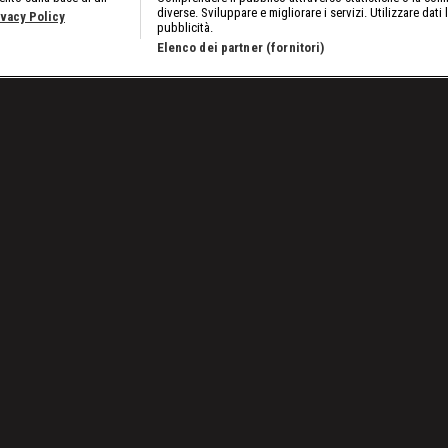
diverse. Sviluppare e migliorare i servizi. Utilizzare dati 
ivacy Policy
pubblicità.
Elenco dei partner (fornitori)
Bordo Ring: I tatuaggi di Roman Reigns
Lavora con noi
Cookies