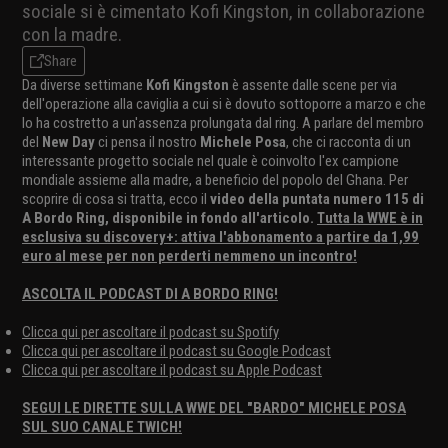
sociale si è cimentato Kofi Kingston, in collaborazione
con la madre.
Share
Da diverse settimane
Kofi Kingston
è assente dalle scene per via
dell'operazione alla caviglia a cui si è dovuto sottoporre a marzo e che
lo ha costretto a un'assenza prolungata dal ring. A parlare del membro
del
New Day
ci pensa il nostro
Michele Posa
, che ci racconta di un
interessante progetto sociale nel quale è coinvolto l'ex campione
mondiale assieme alla madre, a beneficio del popolo del Ghana. Per
scoprire di cosa si tratta, ecco il
video della puntata numero 115 di
A Bordo Ring, disponibile in fondo all'articolo.
Tutta la WWE è in
esclusiva su discovery+: attiva l'abbonamento a partire da 1,99
euro al mese per non perderti nemmeno un incontro!
ASCOLTA IL PODCAST DI A BORDO RING!
Clicca qui per ascoltare il podcast su Spotify
Clicca qui per ascoltare il podcast su Google Podcast
Clicca qui per ascoltare il podcast su Apple Podcast
SEGUI LE DIRETTE SULLA WWE DEL "BARDO" MICHELE POSA
SUL SUO CANALE TWICH!