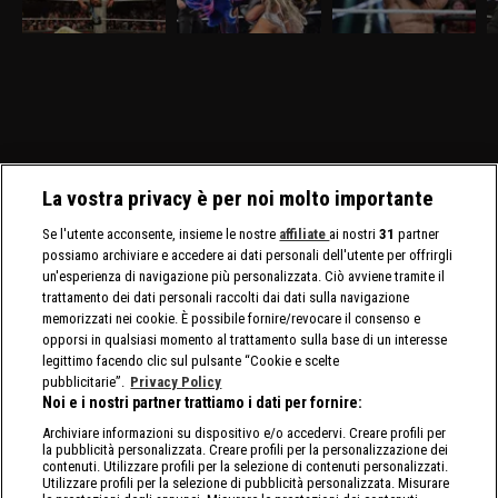
discovery+, al Madison
marzo, visibile su
discovery+, si affrontano
di
Square Garden ci sono in
discovery+, Giulia e
Ricky Saints e Tony
a
palio i titoli tag team
Tiffany Stratton si sfidano
D'Angelo. Gauntlet Match
A
maschili e femminili.
in un Non Title Match.
per stabilire il prossimo
p
Nuovo confronto fra
Charlotte Flair e Alexa
avversario di Myles Borne
B
Brock Lesnar e Oba Femi.
Bliss affrontano le Bella
per il North American
Twins.
Title.
La vostra privacy è per noi molto importante
Se l'utente acconsente, insieme le nostre
affiliate
ai nostri
31
partner
possiamo archiviare e accedere ai dati personali dell'utente per offrirgli
un'esperienza di navigazione più personalizzata. Ciò avviene tramite il
trattamento dei dati personali raccolti dai dati sulla navigazione
memorizzati nei cookie. È possibile fornire/revocare il consenso e
opporsi in qualsiasi momento al trattamento sulla base di un interesse
legittimo facendo clic sul pulsante “Cookie e scelte
pubblicitarie”.
Privacy Policy
Noi e i nostri partner trattiamo i dati per fornire:
Archiviare informazioni su dispositivo e/o accedervi. Creare profili per
la pubblicità personalizzata. Creare profili per la personalizzazione dei
contenuti. Utilizzare profili per la selezione di contenuti personalizzati.
Utilizzare profili per la selezione di pubblicità personalizzata. Misurare