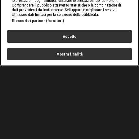
le prestazioni degli annunci. Misurare le prestazioni dei contenuti.
Comprendere il pubblico attraverso statistiche o la combinazione di
dati provenienti da fonti diverse. Sviluppare e migliorare i servizi.
Utilizzare dati limitati per la selezione della pubblicità.
Elenco dei partner (fornitori)
Accetto
Mostra finalità
Home
Programmi
Live
Cerca
Menu
/
VIDEO: Tutti gli episodi di A Bordo Ring
/
WWE, A Bordo Ring: i progetti sociali di Kofi Kingston
Condizioni d'uso
Privacy Policy
Lavora con noi
Cookies