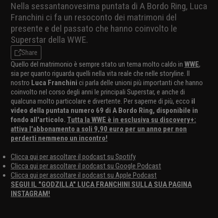
Nella sessantanovesima puntata di A Bordo Ring, Luca
Franchini ci fa un resoconto dei matrimoni del
presente e del passato che hanno coinvolto le
Superstar della WWE.
Share
Quello del matrimonio è sempre stato un tema molto caldo in
WWE
,
sia per quanto riguarda quelli nella vita reale che nelle storyline. Il
nostro
Luca Franchini
ci parla delle unioni più importanti che hanno
coinvolto nel corso degli anni le principali Superstar, e anche di
qualcuna molto particolare e divertente. Per saperne di più, ecco
il
video della puntata numero 69 di A Bordo Ring, disponibile in
fondo all'articolo.
Tutta la WWE è in esclusiva su discovery+:
attiva l'abbonamento a soli 9,90 euro per un anno per non
perderti nemmeno un incontro!
Clicca qui per ascoltare il podcast su Spotify
Clicca qui per ascoltare il podcast su Google Podcast
Clicca qui per ascoltare il podcast su Apple Podcast
SEGUI IL "GODZILLA" LUCA FRANCHINI SULLA SUA PAGINA
INSTAGRAM!