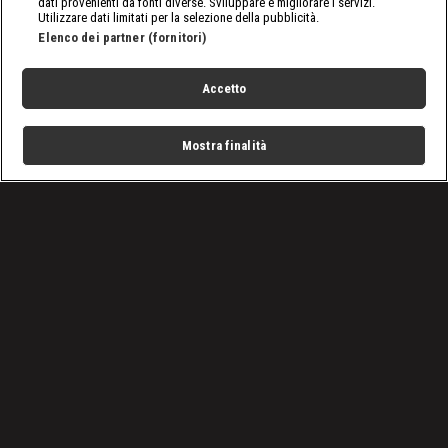
dati provenienti da fonti diverse. Sviluppare e migliorare i servizi.
Utilizzare dati limitati per la selezione della pubblicità.
Elenco dei partner (fornitori)
Accetto
Mostra finalità
Home
Programmi
Live
Cerca
Menu
/
VIDEO: Tutti gli episodi di A Bordo Ring
/
WWE, A Bordo Ring: I matrimoni in casa WWE
Condizioni d'uso
Privacy Policy
Lavora con noi
Cookies