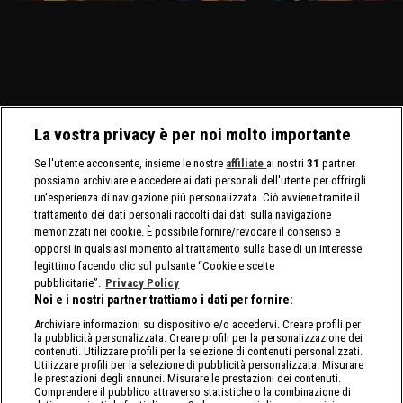
maschili e femminili.
in un Non Title Match.
per stabilire il prossimo
p
Nuovo confronto fra
Charlotte Flair e Alexa
avversario di Myles Borne
B
Brock Lesnar e Oba Femi.
Bliss affrontano le Bella
per il North American
Twins.
Title.
La vostra privacy è per noi molto importante
Se l'utente acconsente, insieme le nostre
affiliate
ai nostri
31
partner
possiamo archiviare e accedere ai dati personali dell'utente per offrirgli
un'esperienza di navigazione più personalizzata. Ciò avviene tramite il
trattamento dei dati personali raccolti dai dati sulla navigazione
memorizzati nei cookie. È possibile fornire/revocare il consenso e
opporsi in qualsiasi momento al trattamento sulla base di un interesse
legittimo facendo clic sul pulsante “Cookie e scelte
pubblicitarie”.
Privacy Policy
Noi e i nostri partner trattiamo i dati per fornire:
Archiviare informazioni su dispositivo e/o accedervi. Creare profili per
la pubblicità personalizzata. Creare profili per la personalizzazione dei
contenuti. Utilizzare profili per la selezione di contenuti personalizzati.
Utilizzare profili per la selezione di pubblicità personalizzata. Misurare
le prestazioni degli annunci. Misurare le prestazioni dei contenuti.
Comprendere il pubblico attraverso statistiche o la combinazione di