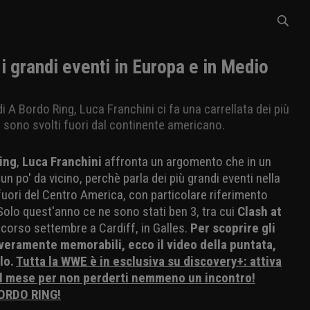
 grandi eventi in Europa e in Medio
 A Bordo Ring, Luca Franchini ci fa una carrellata dei più
 sono svolti fuori dal continente americano.
ing
,
Luca Franchini
affronta un argomento che in un
n po' da vicino, perchè parla dei più grandi eventi nella
 fuori del Centro America, con particolare riferimento
 Solo quest'anno ce ne sono stati ben 3, tra cui
Clash at
scorso settembre a Cardiff, in Galles.
Per scoprire gli
i veramente memorabili, ecco il video della puntata,
olo.
Tutta la WWE è in esclusiva su discovery+: attiva
al mese per non perderti nemmeno un incontro!
ORDO RING!