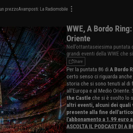
a un prezzo
Avamposti: La Radiomobile
WWE, A Bordo Ring: i
Oriente
Nell'ottantaseiesima puntata di
grandi eventi della WWE che si
Share
Per la puntata 86 di
A Bordo R
certo senso ci riguarda anche u
storia che si sono tenuti al di
all'Europa e al Medio Oriente.
the Castle
che si è svolto lo 
altri eventi, alcuni dei qual
presente alla fine dell'artic
l'abbonamento a 1.99 euro 
ASCOLTA IL PODCAST DI A B