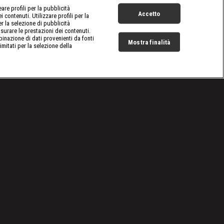
re profili per la pubblicità
Accetto
 contenuti. Utilizzare profili per la
er la selezione di pubblicità
surare le prestazioni dei contenuti.
inazione di dati provenienti da fonti
Mostra finalità
limitati per la selezione della
Live Now
Cookie e scelte pubblicitarie
Problemi di ricezione?