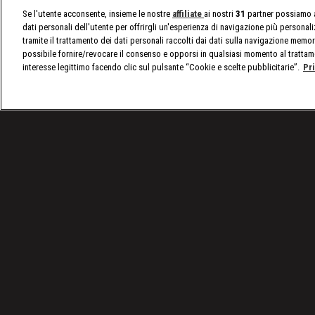
Se l'utente acconsente, insieme le nostre
affiliate
ai nostri
31
partner possiamo a
dati personali dell'utente per offrirgli un'esperienza di navigazione più personal
tramite il trattamento dei dati personali raccolti dai dati sulla navigazione memor
possibile fornire/revocare il consenso e opporsi in qualsiasi momento al trattam
interesse legittimo facendo clic sul pulsante “Cookie e scelte pubblicitarie”.
Pr
/
VIDEO: Tutti gli episodi di A Bordo Ring
/
WWE, A 
Condizioni d'uso
Privacy Policy