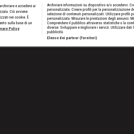
Archiviare informazioni su dispositivo e/o accedervi. Crea
rchiviare e accedere ai
personalizzata. Creare profili per la personalizzazione dei
izzata. Ciò avviene
selezione di contenuti personalizzati. Utilizzare profili p
izzati nei cookie. È
personalizzata. Misurare le prestazioni degli annunci. Mi
ento sulla base di un
Comprendere il pubblico attraverso statistiche o la comb
diverse. Sviluppare e migliorare i servizi. Utilizzare dati 
ivacy Policy
pubblicità.
Elenco dei partner (fornitori)
Bordo Ring: i grandi eventi in Europa e in Medio Oriente
Lavora con noi
Cookies