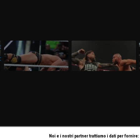
WWE NXT 24 marzo 2026: Saints e
WWE Raw 23 marzo 2026: i
D'Angelo a confronto
visionari sfidano gli Usos
Nella puntata di NXT del 24 marzo,visibile
Nella puntata di Raw del 23 marzo,
su discovery+, si affrontano Ricky Saints
visibile su discovery+, gli Usos
e Tony D'Angelo. Gauntlet Match per
affrontano Logan Paul e Austin Theory.
stabilire il prossimo avversario di Myles
Sarà presente nuovamente Brock Lesnar.
Borne per il North American Title.
Noi e i nostri partner trattiamo i dati per fornire: