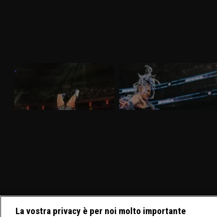
WWE Raw 30 marzo 2026: nel
WWE SmackDown 27 marzo 2026:
mitico Madison Square Garden
Tiffany sfida Giulia
Nella puntata di Raw del 30 marzo,
Nella puntata di SmackDown del 27
visibile su discovery+, al Madison Square
marzo, visibile su discovery+, Giulia e
Garden ci sono in palio i titoli tag team
Tiffany Stratton si sfidano in un Non Title
maschili e femminili. Nuovo confronto fra
Match. Charlotte Flair e Alexa Bliss
Brock Lesnar e Oba Femi.
affrontano le Bella Twins.
La vostra privacy è per noi molto importante