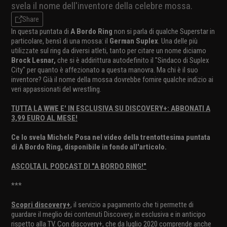
svela il nome dell'inventore della celebre mossa.
Share
In questa puntata di
A Bordo Ring
non si parla di qualche Superstar in
particolare, bensì di una mossa: il
German Suplex
. Una delle più
utilizzate sul ring da diversi atleti, tanto per citare un nome diciamo
Brock Lesnar,
che si è addirittura autodefinito il "Sindaco di Suplex
City" per quanto è affezionato a questa manovra. Ma chi è il suo
inventore? Già il nome della mossa dovrebbe fornire qualche indizio ai
veri appassionati del wrestling.
TUTTA LA WWE E' IN ESCLUSIVA SU DISCOVERY+: ABBONATI A
3,99 EURO AL MESE!
Ce lo svela
Michele Posa
nel video della trentottesima puntata
di A Bordo Ring, disponibile in fondo all'articolo.
ASCOLTA IL PODCAST DI "A BORDO RING!"
***
Scopri discovery+
, il servizio a pagamento che ti permette di
guardare il meglio dei contenuti Discovery, in esclusiva e in anticipo
rispetto alla TV. Con discovery+, che da luglio 2020 comprende anche