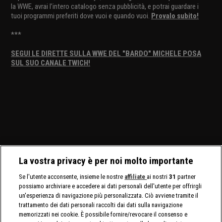
la WWE, avrai l’intero catalogo senza pubblicità, e potrai guardare i
tuoi programmi preferiti dove vuoi e quando vuoi.
Provalo subito!
***
SEGUI LE DIRETTE SULLA WWE DEL "BARDO" MICHELE POSA
SUL SUO CANALE TWICH!
La vostra privacy è per noi molto importante
Se l'utente acconsente, insieme le nostre
affiliate
ai nostri
31
partner
possiamo archiviare e accedere ai dati personali dell'utente per offrirgli
un'esperienza di navigazione più personalizzata. Ciò avviene tramite il
trattamento dei dati personali raccolti dai dati sulla navigazione
memorizzati nei cookie. È possibile fornire/revocare il consenso e