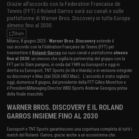
Grazie all’accordo con la Federation Francaise de
Tennis (FFT) il Roland Garros sarà sui canali e sulle
piattaforme di Warner Bros. Discovery in tutta Europa
almeno fino al 2030.
Share
Milano, 8 giugno 2025 -
Warner Bros. Discovery
estende il
suo accordo con la Fédération Française de Tennis (FFT) per
trasmettere il
Roland-Garros
sui suoi canali e piattaforme
almeno
fino al 2030
: un rinnovo che sigilla la partnership del gruppo con la
FFT per lo Slam parigino, in onda dal 1989 su Eurosport e oggi in
diretta su Eurosport, TNT Sports (in Uk e Irlanda) e in versione integrale
su discovery+ e Max (dal 2026 HBO Max). L’accordo è stato sigliato
oggi, domenica 8 giugno, dal presidente della FFT Gilles Moretton e
il President&Managing Director WBD Sports Andrew Georgiou prima
della finale maschile.
WARNER BROS. DISCOVERY E IL ROLAND
GARROS INSIEME FINO AL 2030
Eurosport e TNT Sports garantiscono una copertura completa di tutti i
match del Roland- Garros, grazie anche a un ecosistema che