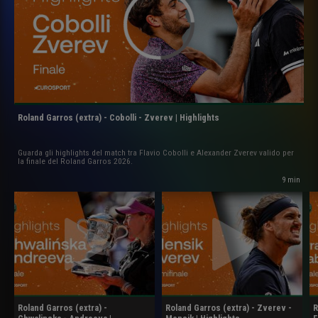
Roland Garros (extra) - Cobolli - Zverev | Highlights
Guarda gli highlights del match tra Flavio Cobolli e Alexander Zverev valido per
la finale del Roland Garros 2026.
9 min
Roland Garros (extra) -
Roland Garros (extra) - Zverev -
R