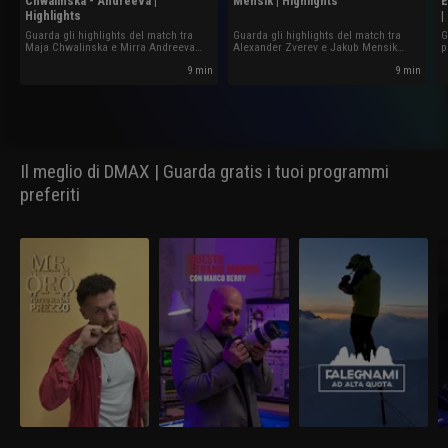
Chwalinska - Andreeva |
Mensik | Highlights
E
Highlights
|
Guarda gli highlights del match tra
Guarda gli highlights del match tra
G
Maja Chwalinska e Mirra Andreeva
Alexander Zverev e Jakub Mensik
p
valido per la finale del Roland Garros
valido per la semifinale del Roland
R
2026.
Garros 2026.
9 min
9 min
Il meglio di DMAX | Guarda gratis i tuoi programmi
preferiti