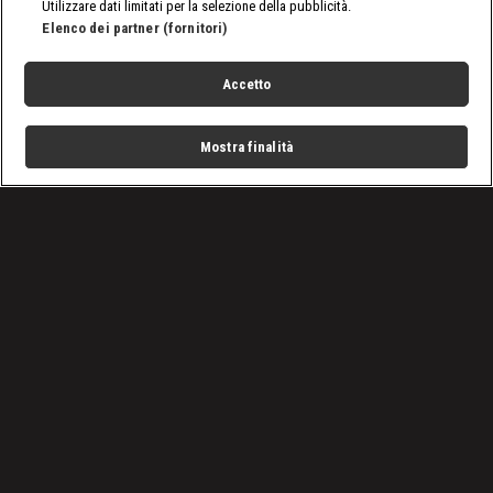
Utilizzare dati limitati per la selezione della pubblicità.
Elenco dei partner (fornitori)
Accetto
Mostra finalità
Home
Programmi
Live
Cerca
Menu
/
Il Roland Garros sulle piattaforme di Warner Bros.
Discovery fino al 2030
Condizioni d'uso
Privacy Policy
Lavora con noi
Cookies