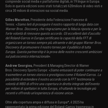
comprende social media e piattaforme digitali, in 19 lingue in Europa.
Solo in questa edizioni sono stati totalizzati 620milioni di video visti e
circa 30 milioni di interazioni sui social media.
Gilles Moretton
, Presidente della Federazione Francese di
Tennis: «
Siamo lieti di proseguire il nostro rapporto di lunga data con
Warner Bros. Discovery, che ringraziamo per la fiducia riposta e per la
forte volontà di rinnovare questo accordo. Gli eccellenti dati d’ascolto
del Roland-Garros in Europa certificano la capacità della FFT di
organizzare un torneo sempre più attraente e del gruppo Warner Bros.
Discovery di promuovere il nostro torneo per il pubblico di tutta
Europa. Questa partnership è la prova delle nostre crescenti ambizioni
sul palcoscenico internazionale
».
Andrew Georgiou
, President & Managing Director di Warner
Bros. Discovery Sports Europe: «
Siamo entusiasti di poter continuare a
trasmettere un torneo storico e prestigioso come il Roland-Garros. La
possibilità di estendere il nostro accordo con la FFT testimonia la
volontà di WBD di offrire una copertura in diretta integrale dell’evento
per milioni di spettatori in tutta Europa, sfruttando le tecnologie più
recenti e offrendo un’esperienza di visione unica
».
Oltre alla copertura ampia e diffusa in Europa*, il 2025 ha
rappresentato la prima edizione del Roland-Garros trasmessa in