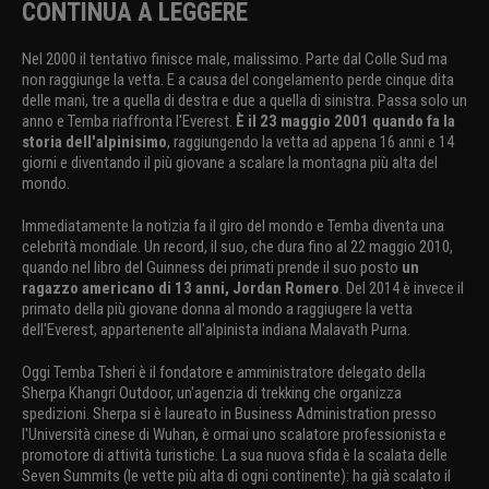
CONTINUA A LEGGERE
Nel 2000 il tentativo finisce male, malissimo. Parte dal Colle Sud ma
non raggiunge la vetta. E a causa del congelamento perde cinque dita
delle mani, tre a quella di destra e due a quella di sinistra. Passa solo un
anno e Temba riaffronta l'Everest.
È il 23 maggio 2001 quando fa la
storia dell'alpinisimo
, raggiungendo la vetta ad appena 16 anni e 14
giorni e diventando il più giovane a scalare la montagna più alta del
mondo.
Immediatamente la notizia fa il giro del mondo e Temba diventa una
celebrità mondiale. Un record, il suo, che dura fino al 22 maggio 2010,
quando nel libro del Guinness dei primati prende il suo posto
un
ragazzo americano di 13 anni, Jordan Romero
. Del 2014 è invece il
primato della più giovane donna al mondo a raggiugere la vetta
dell'Everest, appartenente all'alpinista indiana Malavath Purna.
Oggi Temba Tsheri è il fondatore e amministratore delegato della
Sherpa Khangri Outdoor, un'agenzia di trekking che organizza
spedizioni. Sherpa si è laureato in Business Administration presso
l'Università cinese di Wuhan, è ormai uno scalatore professionista e
promotore di attività turistiche. La sua nuova sfida è la scalata delle
Seven Summits (le vette più alta di ogni continente): ha già scalato il