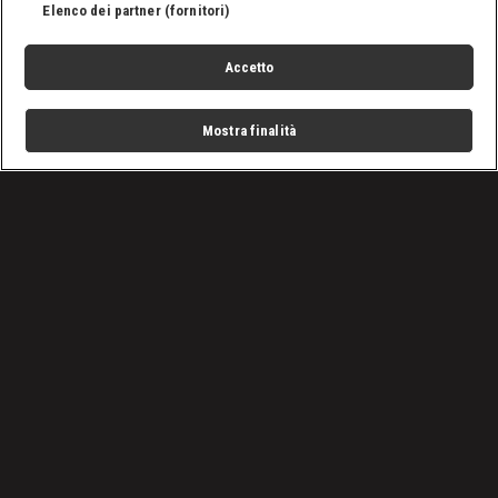
Elenco dei partner (fornitori)
Accetto
Mostra finalità
Home
Programmi
Live
Cerca
Menu
/
Temba Tsheri, lo sherpa che il 23 maggio 2001 diventò il
più giovane a scalare l’Everest
Condizioni d'uso
Privacy Policy
Lavora con noi
Cookies
Cookie e scelte pubblicitarie