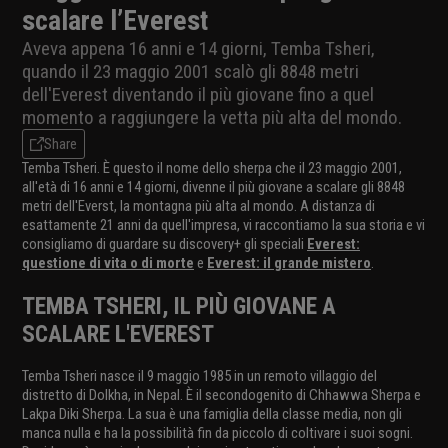
scalare l’Everest
Aveva appena 16 anni e 14 giorni, Temba Tsheri,
quando il 23 maggio 2001 scalò gli 8848 metri
dell'Everest diventando il più giovane fino a quel
momento a raggiungere la vetta più alta del mondo.
Share
Temba Tsheri. È questo il nome dello sherpa che il 23 maggio 2001,
all'età di 16 anni e 14 giorni, divenne il più giovane a scalare gli 8848
metri dell'Everst, la montagna più alta al mondo. A distanza di
esattamente 21 anni da quell'impresa, vi raccontiamo la sua storia e vi
consigliamo di guardare su discovery+ gli speciali
Everest:
questione di vita o di morte
e
Everest: il grande mistero
.
TEMBA TSHERI, IL PIÙ GIOVANE A
SCALARE L'EVEREST
Temba Tsheri nasce il 9 maggio 1985 in un remoto villaggio del
distretto di Dolkha, in Nepal. È il secondogenito di Chhawwa Sherpa e
Lakpa Diki Sherpa. La sua è una famiglia della classe media, non gli
manca nulla e ha la possibilità fin da piccolo di coltivare i suoi sogni.