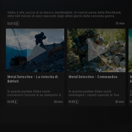
Gibba è alla caccia di un tesoro inestimabile: le riserve auree della Reichbank,
oltre 600 milioni di euro nascosti negli ultimi giorni della seconda guerra
mondiale per evitare che cadessero in mani sovietiche
51 min
S5
:
E10
Metal Detective - La rivincita di
Metal Detective - Commandos
M
Battisti
b
In questa puntata Gibba vuole
In questa puntata Gibba vuole
G
ricostruire l'azione di un manipolo di
investigare i reparti speciali di Sua
R
arditi che, sul finire della prima guerra
Maestà Britannica, i Commando, e le
U
mondiale, riuscì a vendicare la
loro azioni volte alla liberazione di
r
S5
:
E8
56 min
S5
:
E9
53 min
S
cattura e l'uccisione dell'irredentista
Cassino dalle truppe naziste.
1
Cesare Battisti da parte dell'esercito
i
Austriaco.