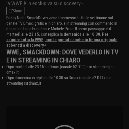
la WWE è in esclusiva su discovery+.
Share
Friday Night SmackDown viene trasmesso tutte le settimane sul
canale TV Dmax, gratis e in chiaro, e in
streaming
con commento in
italiano di Luca Franchini e Michele Posa. Il primo passaggio è il
martedì alle 23:15
, con replica la
domenica alle 10:30
.
Per
seguire tutta la WWE, con le puntate anche in lingua originale,
abbonati a discovery+!
WWE, SMACKDOWN: DOVE VEDERLO IN TV
E IN STREAMING IN CHIARO
Ogni martedì alle 23:15 su Dmax (canale 52 DTT) e in streaming su
dmax.it
Ogni domenica in replica alle 10:30 su Dmax (canale 52 DTT) e in
streaming su
dmax.it