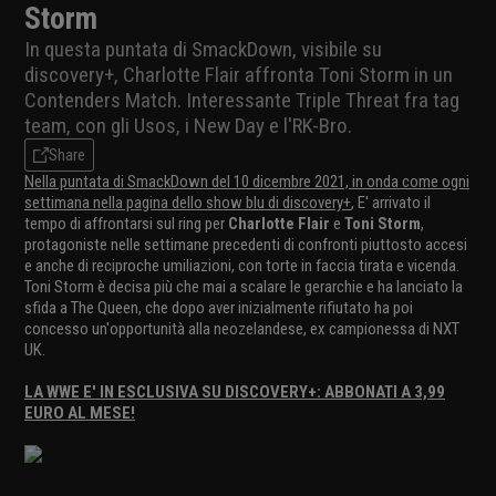
Storm
In questa puntata di SmackDown, visibile su
discovery+, Charlotte Flair affronta Toni Storm in un
Contenders Match. Interessante Triple Threat fra tag
team, con gli Usos, i New Day e l'RK-Bro.
Share
Nella puntata di SmackDown del 10 dicembre 2021, in onda come ogni
settimana nella pagina dello show blu di discovery+
, E' arrivato il
tempo di affrontarsi sul ring per
Charlotte Flair
e
Toni Storm
,
protagoniste nelle settimane precedenti di confronti piuttosto accesi
e anche di reciproche umiliazioni, con torte in faccia tirata e vicenda.
Toni Storm è decisa più che mai a scalare le gerarchie e ha lanciato la
sfida a The Queen, che dopo aver inizialmente rifiutato ha poi
concesso un'opportunità alla neozelandese, ex campionessa di NXT
UK.
LA WWE E' IN ESCLUSIVA SU DISCOVERY+: ABBONATI A 3,99
EURO AL MESE!