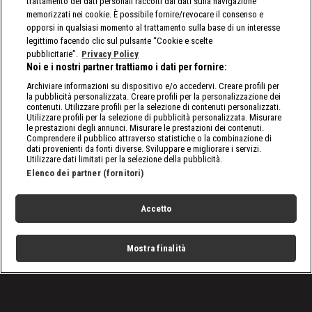
trattamento dei dati personali raccolti dai dati sulla navigazione
memorizzati nei cookie. È possibile fornire/revocare il consenso e
opporsi in qualsiasi momento al trattamento sulla base di un interesse
legittimo facendo clic sul pulsante “Cookie e scelte
pubblicitarie”.
Privacy Policy
Noi e i nostri partner trattiamo i dati per fornire:
Archiviare informazioni su dispositivo e/o accedervi. Creare profili per
la pubblicità personalizzata. Creare profili per la personalizzazione dei
contenuti. Utilizzare profili per la selezione di contenuti personalizzati.
Utilizzare profili per la selezione di pubblicità personalizzata. Misurare
le prestazioni degli annunci. Misurare le prestazioni dei contenuti.
Comprendere il pubblico attraverso statistiche o la combinazione di
dati provenienti da fonti diverse. Sviluppare e migliorare i servizi.
Utilizzare dati limitati per la selezione della pubblicità.
Elenco dei partner (fornitori)
Accetto
Mostra finalità
Home
Programmi
Live
Cerca
Menu
/
SmackDown, le ultime notizie
/
WWE SmackDown 10/12: Charlotte deve guardarsi dalla
minaccia Toni Storm