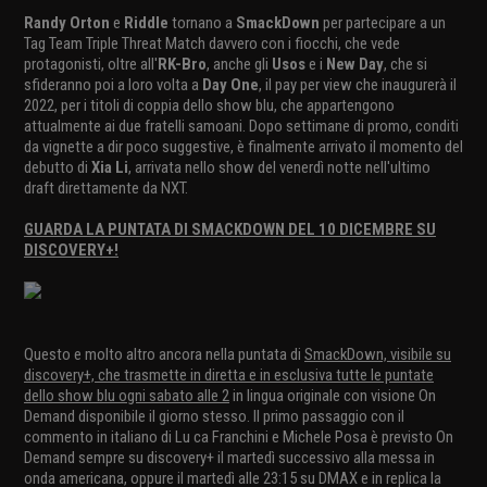
Randy Orton
e
Riddle
tornano a
SmackDown
per partecipare a un
Tag Team Triple Threat Match davvero con i fiocchi, che vede
protagonisti, oltre all'
RK-Bro
, anche gli
Usos
e i
New Day
, che si
sfideranno poi a loro volta a
Day One
, il pay per view che inaugurerà il
2022, per i titoli di coppia dello show blu, che appartengono
attualmente ai due fratelli samoani. Dopo settimane di promo, conditi
da vignette a dir poco suggestive, è finalmente arrivato il momento del
debutto di
Xia Li
, arrivata nello show del venerdì notte nell'ultimo
draft direttamente da NXT.
GUARDA LA PUNTATA DI SMACKDOWN DEL 10 DICEMBRE SU
DISCOVERY+!
Questo e molto altro ancora nella puntata di
SmackDown, visibile su
discovery+, che trasmette in diretta e in esclusiva tutte le puntate
dello show blu ogni sabato alle 2
in lingua originale con visione On
Demand disponibile il giorno stesso. Il primo passaggio con il
commento in italiano di Lu ca Franchini e Michele Posa è previsto On
Demand sempre su discovery+ il martedì successivo alla messa in
onda americana, oppure il martedì alle 23:15 su DMAX e in replica la