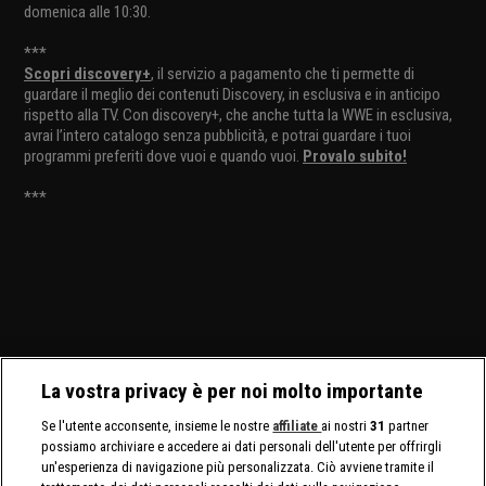
domenica alle 10:30.
***
Scopri discovery+
, il servizio a pagamento che ti permette di
guardare il meglio dei contenuti Discovery, in esclusiva e in anticipo
rispetto alla TV. Con discovery+, che anche tutta la WWE in esclusiva,
avrai l’intero catalogo senza pubblicità, e potrai guardare i tuoi
programmi preferiti dove vuoi e quando vuoi.
Provalo subito!
***
La vostra privacy è per noi molto importante
Se l'utente acconsente, insieme le nostre
affiliate
ai nostri
31
partner
possiamo archiviare e accedere ai dati personali dell'utente per offrirgli
un'esperienza di navigazione più personalizzata. Ciò avviene tramite il