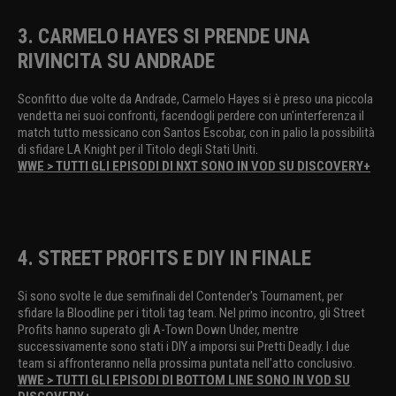
3. CARMELO HAYES SI PRENDE UNA
RIVINCITA SU ANDRADE
Sconfitto due volte da Andrade, Carmelo Hayes si è preso una piccola
vendetta nei suoi confronti, facendogli perdere con un'interferenza il
match tutto messicano con Santos Escobar, con in palio la possibilità
di sfidare LA Knight per il Titolo degli Stati Uniti.
WWE > TUTTI GLI EPISODI DI NXT SONO IN VOD SU DISCOVERY+
4. STREET PROFITS E DIY IN FINALE
Si sono svolte le due semifinali del Contender's Tournament, per
sfidare la Bloodline per i titoli tag team. Nel primo incontro, gli Street
Profits hanno superato gli A-Town Down Under, mentre
successivamente sono stati i DIY a imporsi sui Pretti Deadly. I due
team si affronteranno nella prossima puntata nell'atto conclusivo.
WWE > TUTTI GLI EPISODI DI BOTTOM LINE SONO IN VOD SU