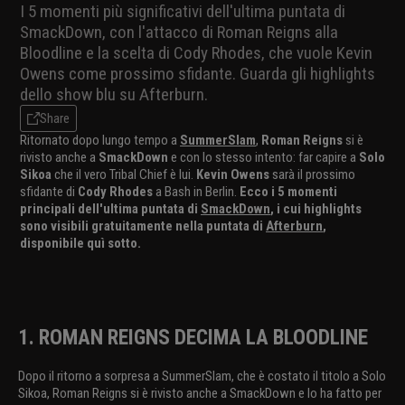
I 5 momenti più significativi dell'ultima puntata di
SmackDown, con l'attacco di Roman Reigns alla
Bloodline e la scelta di Cody Rhodes, che vuole Kevin
Owens come prossimo sfidante. Guarda gli highlights
dello show blu su Afterburn.
Share
Ritornato dopo lungo tempo a
SummerSlam
,
Roman Reigns
si è
rivisto anche a
SmackDown
e con lo stesso intento: far capire a
Solo
Sikoa
che il vero Tribal Chief è lui.
Kevin Owens
sarà il prossimo
sfidante di
Cody Rhodes
a Bash in Berlin.
Ecco i 5 momenti
principali dell'ultima puntata di
SmackDown
, i cui highlights
sono visibili gratuitamente nella puntata di
Afterburn
,
disponibile quì sotto.
1. ROMAN REIGNS DECIMA LA BLOODLINE
Dopo il ritorno a sorpresa a SummerSlam, che è costato il titolo a Solo
Sikoa, Roman Reigns si è rivisto anche a SmackDown e lo ha fatto per