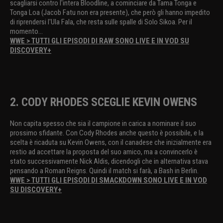
scagliarsi contro l'intera Bloodline, a cominciare da Tama Tonga e
Tonga Loa (Jacob Fatu non era presente), che però gli hanno impedito
di riprendersi l'Ula Fala, che resta sulle spalle di Solo Sikoa. Per il
momento...
WWE > TUTTI GLI EPISODI DI RAW SONO LIVE E IN VOD SU
DISCOVERY+
2. CODY RHODES SCEGLIE KEVIN OWENS
Non capita spesso che sia il campione in carica a nominare il suo
prossimo sfidante. Con Cody Rhodes anche questo è possibile, e la
scelta è ricaduta su Kevin Owens, con il canadese che inizialmente era
restio ad accettare la proposta del suo amico, ma a convincerlo è
stato successivamente Nick Aldis, dicendogli che in alternativa stava
pensando a Roman Reigns. Quindi il match si farà, a Bash in Berlin.
WWE > TUTTI GLI EPISODI DI SMACKDOWN SONO LIVE E IN VOD
SU DISCOVERY+