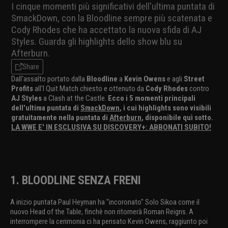
I cinque momenti più significativi dell'ultima puntata di
SmackDown, con la Bloodline sempre più scatenata e
Cody Rhodes che ha accettato la nuova sfida di AJ
Styles. Guarda gli highlights dello show blu su
Afterburn.
Share
Dall'assalto portato dalla
Bloodline
a
Kevin Owens
e agli
Street
Profits
all'I Quit Match chiesto e ottenuto da
Cody Rhodes
contro
AJ Styles
a Clash at the Castle.
Ecco i 5 momenti principali
dell'ultima puntata di
SmackDown
, i cui highlights sono visibili
gratuitamente nella puntata di
Afterburn
, disponibile quì sotto.
LA WWE E' IN ESCLUSIVA SU DISCOVERY+: ABBONATI SUBITO!
1. BLOODLINE SENZA FRENI
A inizio puntata Paul Heyman ha "incoronato" Solo Sikoa come il
nuovo Head of the Table, finchè non ritornerà Roman Reigns. A
interrompere la cerimonia ci ha pensato Kevin Owens, raggiunto poi