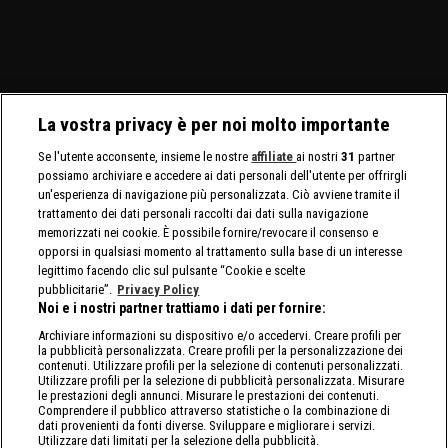
Bliss affrontano le Bella
maschili che quelli
Cargill affronta Michin in
Twins.
femminili.
un Non-Title Match.
La vostra privacy è per noi molto importante
Se l'utente acconsente, insieme le nostre
affiliate
ai nostri
31
partner
possiamo archiviare e accedere ai dati personali dell'utente per offrirgli
un'esperienza di navigazione più personalizzata. Ciò avviene tramite il
trattamento dei dati personali raccolti dai dati sulla navigazione
memorizzati nei cookie. È possibile fornire/revocare il consenso e
opporsi in qualsiasi momento al trattamento sulla base di un interesse
legittimo facendo clic sul pulsante “Cookie e scelte
pubblicitarie”.
Privacy Policy
Noi e i nostri partner trattiamo i dati per fornire:
Archiviare informazioni su dispositivo e/o accedervi. Creare profili per
la pubblicità personalizzata. Creare profili per la personalizzazione dei
contenuti. Utilizzare profili per la selezione di contenuti personalizzati.
Utilizzare profili per la selezione di pubblicità personalizzata. Misurare
le prestazioni degli annunci. Misurare le prestazioni dei contenuti.
Comprendere il pubblico attraverso statistiche o la combinazione di
dati provenienti da fonti diverse. Sviluppare e migliorare i servizi.
Utilizzare dati limitati per la selezione della pubblicità.