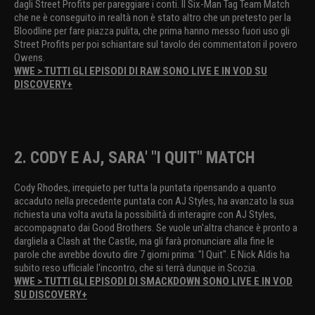
dagli Street Profits per pareggiare i conti. Il Six-Man Tag Team Match
che ne è conseguito in realtà non è stato altro che un pretesto per la
Bloodline per fare piazza pulita, che prima hanno messo fuori uso gli
Street Profits per poi schiantare sul tavolo dei commentatori il povero
Owens.
WWE > TUTTI GLI EPISODI DI RAW SONO LIVE E IN VOD SU
DISCOVERY+
2. CODY E AJ, SARA' "I QUIT" MATCH
Cody Rhodes, irrequieto per tutta la puntata ripensando a quanto
accaduto nella precedente puntata con AJ Styles, ha avanzato la sua
richiesta una volta avuta la possibilità di interagire con AJ Styles,
accompagnato dai Good Brothers. Se vuole un'altra chance è pronto a
dargliela a Clash at the Castle, ma gli farà pronunciare alla fine le
parole che avrebbe dovuto dire 7 giorni prima: "I Quit". E Nick Aldis ha
subito reso ufficiale l'incontro, che si terrà dunque in Scozia.
WWE > TUTTI GLI EPISODI DI SMACKDOWN SONO LIVE E IN VOD
SU DISCOVERY+