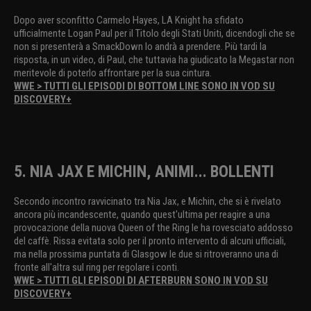
Dopo aver sconfitto Carmelo Hayes, LA Knight ha sfidato
ufficialmente Logan Paul per il Titolo degli Stati Uniti, dicendogli che se
non si presenterà a SmackDown lo andrà a prendere. Più tardi la
risposta, in un video, di Paul, che tuttavia ha giudicato la Megastar non
meritevole di poterlo affrontare per la sua cintura.
WWE > TUTTI GLI EPISODI DI BOTTOM LINE SONO IN VOD SU
DISCOVERY+
5. NIA JAX E MICHIN, ANIMI... BOLLENTI
Secondo incontro ravvicinato tra Nia Jax, e Michin, che si è rivelato
ancora più incandescente, quando quest'ultima per reagire a una
provocazione della nuova Queen of the Ring le ha rovesciato addosso
del caffè. Rissa evitata solo per il pronto intervento di alcuni ufficiali,
ma nella prossima puntata di Glasgow le due si ritroveranno una di
fronte all'altra sul ring per regolare i conti.
WWE > TUTTI GLI EPISODI DI AFTERBURN SONO IN VOD SU
DISCOVERY+