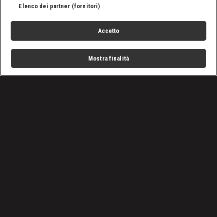
Elenco dei partner (fornitori)
Accetto
Mostra finalità
Home
Programmi
Live
Cerca
Menu
/
SmackDown, le ultime notizie
/
WWE SmackDown 7 giugno 2024: la puntata in 5 momenti
Condizioni d'uso
Privacy Policy
Lavora con noi
Cookies
Cookie e scelte pubblicitarie