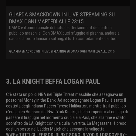
GUARDA SMACKDOWN IN LIVE STREAMING SU
DMAX OGNI MARTEDì ALLE 23:15
DMAX è il primo canale di factual entertainment dedicato al
pubblico maschile. Con DMAX puoi sfuggire ai piranha, andare a
caccia di oro o lanciarti sul ring, il tutto comodamente dal tuo
divano.
GUARDA SMACKDOWN IN LIVE STREAMING SU DMAX OGNI MARTEDì ALLE 23:15
3. LA KNIGHT BEFFA LOGAN PAUL
C'è stata un po' di NBA nel Triple Threat maschile che assegnava un
posto nel Money in the Bank. Ad accompagnare Logan Paul è stato il
cestista degli Indiana Pacers Tyrese Haliburton, mentre tra il pubblico
c'era Jalen Brunson dei Nwe York Knicks, che ha impedito al collega di
passare il tirapugni nel momento cruciale a Paul, che alla fine è stato
sconfitto da LA Knight con una culla invertita. La Megastar si è preso
così un posto nel Ladder Match che assegna la valigetta.
WWE > TUTTI GLI EPISODI DI NXT SONO IN VOD SU DISCOVERY+