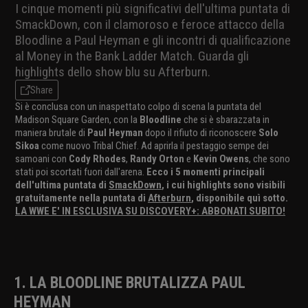
I cinque momenti più significativi dell'ultima puntata di
SmackDown, con il clamoroso e feroce attacco della
Bloodline a Paul Heyman e gli incontri di qualificazione
al Money in the Bank Ladder Match. Guarda gli
highlights dello show blu su Afterburn.
Share
Si è conclusa con un inaspettato colpo di scena la puntata del
Madison Square Garden, con la
Bloodline
che si è sbarazzata in
maniera brutale di
Paul Heyman
dopo il rifiuto di riconoscere
Solo
Sikoa
come nuovo Tribal Chief. Ad aprirla il pestaggio sempe dei
samoani con
Cody Rhodes
,
Randy Orton
e
Kevin Owens
, che sono
stati poi scortati fuori dall'arena.
Ecco i 5 momenti principali
dell'ultima puntata di
SmackDown
, i cui highlights sono visibili
gratuitamente nella puntata di
Afterburn
, disponibile quì sotto.
LA WWE E' IN ESCLUSIVA SU DISCOVERY+: ABBONATI SUBITO!
1. LA BLOODLINE BRUTALIZZA PAUL
HEYMAN