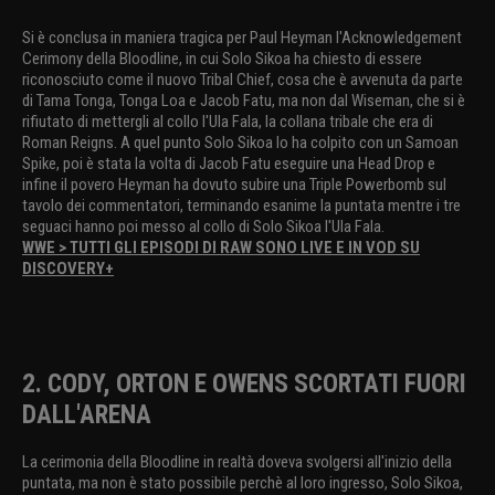
Si è conclusa in maniera tragica per Paul Heyman l'Acknowledgement
Cerimony della Bloodline, in cui Solo Sikoa ha chiesto di essere
riconosciuto come il nuovo Tribal Chief, cosa che è avvenuta da parte
di Tama Tonga, Tonga Loa e Jacob Fatu, ma non dal Wiseman, che si è
rifiutato di mettergli al collo l'Ula Fala, la collana tribale che era di
Roman Reigns. A quel punto Solo Sikoa lo ha colpito con un Samoan
Spike, poi è stata la volta di Jacob Fatu eseguire una Head Drop e
infine il povero Heyman ha dovuto subire una Triple Powerbomb sul
tavolo dei commentatori, terminando esanime la puntata mentre i tre
seguaci hanno poi messo al collo di Solo Sikoa l'Ula Fala.
WWE > TUTTI GLI EPISODI DI RAW SONO LIVE E IN VOD SU
DISCOVERY+
2. CODY, ORTON E OWENS SCORTATI FUORI
DALL'ARENA
La cerimonia della Bloodline in realtà doveva svolgersi all'inizio della
puntata, ma non è stato possibile perchè al loro ingresso, Solo Sikoa,