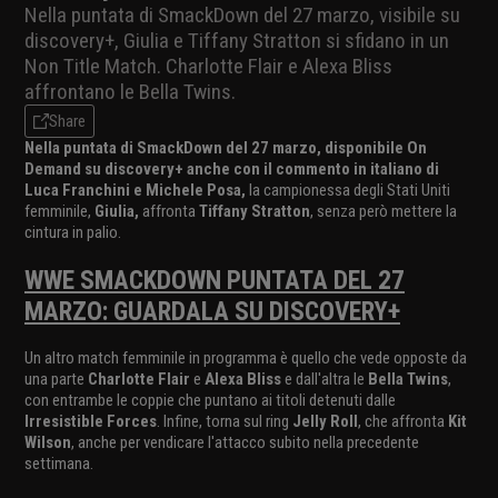
Nella puntata di SmackDown del 27 marzo, visibile su
discovery+, Giulia e Tiffany Stratton si sfidano in un
Non Title Match. Charlotte Flair e Alexa Bliss
affrontano le Bella Twins.
Share
Nella puntata di SmackDown del 27 marzo, disponibile On
Demand su discovery+ anche con il commento in italiano di
Luca Franchini e Michele Posa,
la campionessa degli Stati Uniti
femminile,
Giulia,
affronta
Tiffany Stratton
, senza però mettere la
cintura in palio.
WWE SMACKDOWN PUNTATA DEL 27
MARZO: GUARDALA SU DISCOVERY+
Un altro match femminile in programma è quello che vede opposte da
una parte
Charlotte Flair
e
Alexa Bliss
e dall'altra le
Bella Twins
,
con entrambe le coppie che puntano ai titoli detenuti dalle
Irresistible Forces
. Infine, torna sul ring
Jelly Roll
, che affronta
Kit
Wilson
, anche per vendicare l'attacco subito nella precedente
settimana.