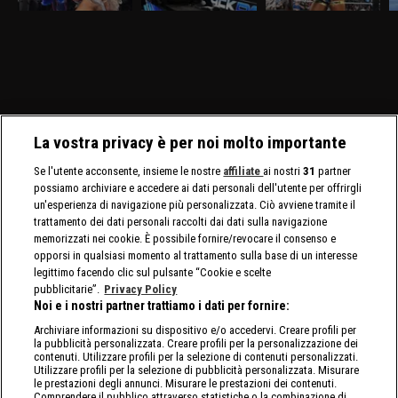
Tiffany Stratton si sfidano
molto atteso fra Drew
e Randy Orton firmano il
l
in un Non Title Match.
McIntyre e Jacob Fatu. In
contratto per il match di
C
Charlotte Flair e Alexa
palio sia i titoli tag team
WrestleMania 42. Jade
C
Bliss affrontano le Bella
maschili che quelli
Cargill affronta Michin in
Twins.
femminili.
un Non-Title Match.
La vostra privacy è per noi molto importante
Se l'utente acconsente, insieme le nostre
affiliate
ai nostri
31
partner
possiamo archiviare e accedere ai dati personali dell'utente per offrirgli
un'esperienza di navigazione più personalizzata. Ciò avviene tramite il
trattamento dei dati personali raccolti dai dati sulla navigazione
memorizzati nei cookie. È possibile fornire/revocare il consenso e
opporsi in qualsiasi momento al trattamento sulla base di un interesse
legittimo facendo clic sul pulsante “Cookie e scelte
pubblicitarie”.
Privacy Policy
Noi e i nostri partner trattiamo i dati per fornire:
Archiviare informazioni su dispositivo e/o accedervi. Creare profili per
la pubblicità personalizzata. Creare profili per la personalizzazione dei
contenuti. Utilizzare profili per la selezione di contenuti personalizzati.
Utilizzare profili per la selezione di pubblicità personalizzata. Misurare
le prestazioni degli annunci. Misurare le prestazioni dei contenuti.
Comprendere il pubblico attraverso statistiche o la combinazione di