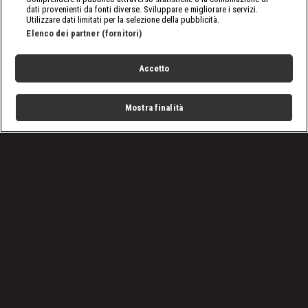
dati provenienti da fonti diverse. Sviluppare e migliorare i servizi.
Utilizzare dati limitati per la selezione della pubblicità.
Elenco dei partner (fornitori)
Accetto
Mostra finalità
Home
Programmi
Live
Cerca
Menu
/
SmackDown, le ultime notizie
/
WWE SmackDown 27 marzo 2026: Tiffany sfida Giulia
Condizioni d'uso
Privacy Policy
Lavora con noi
Cookies