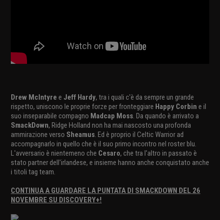
Drew McIntyre
e
Jeff Hardy
, tra i quali c'è da sempre un grande
rispetto, uniscono le proprie forze per fronteggiare
Happy Corbin
e il
suo inseparabile compagno
Madcap Moss
. Da quando è arrivato a
SmackDown
, Ridge Holland non ha mai nascosto una profonda
ammirazione verso
Sheamus
. Ed è proprio il Celtic Warrior ad
accompagnarlo in quello che è il suo primo incontro nel roster blu.
L'avversario è nientemeno che
Cesaro
, che tra l'altro in passato è
stato partner dell'irlandese, e insieme hanno anche conquistato anche
i titoli tag team.
CONTINUA A GUARDARE LA PUNTATA DI SMACKDOWN DEL 26
NOVEMBRE SU DISCOVERY+!