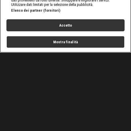
dati provenienti da fonti diverse. Sviluppare e migliorare i servizi.
Utilizzare dati limitati per la selezione della pubblicità.
Elenco dei partner (fornitori)
Accetto
Mostra finalità
Home
Programmi
Live
Cerca
Menu
/
SmackDown, le ultime notizie
/
WWE SmackDown 26/11: Chi è il prossimo per Roman
Reigns?
Condizioni d'uso
Privacy Policy
Lavora con noi
Cookies