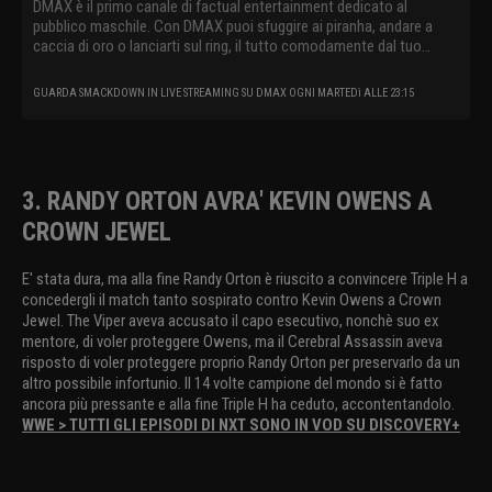
DMAX è il primo canale di factual entertainment dedicato al
pubblico maschile. Con DMAX puoi sfuggire ai piranha, andare a
caccia di oro o lanciarti sul ring, il tutto comodamente dal tuo
divano.
GUARDA SMACKDOWN IN LIVE STREAMING SU DMAX OGNI MARTEDì ALLE 23:15
3. RANDY ORTON AVRA' KEVIN OWENS A
CROWN JEWEL
E' stata dura, ma alla fine Randy Orton è riuscito a convincere Triple H a
concedergli il match tanto sospirato contro Kevin Owens a Crown
Jewel. The Viper aveva accusato il capo esecutivo, nonchè suo ex
mentore, di voler proteggere Owens, ma il Cerebral Assassin aveva
risposto di voler proteggere proprio Randy Orton per preservarlo da un
altro possibile infortunio. Il 14 volte campione del mondo si è fatto
ancora più pressante e alla fine Triple H ha ceduto, accontentandolo.
WWE > TUTTI GLI EPISODI DI NXT SONO IN VOD SU DISCOVERY+