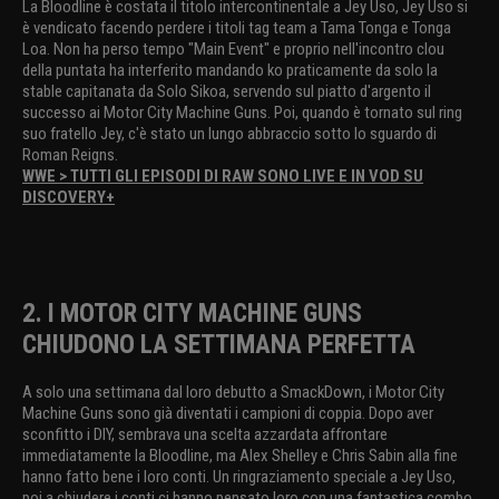
La Bloodline è costata il titolo intercontinentale a Jey Uso, Jey Uso si
è vendicato facendo perdere i titoli tag team a Tama Tonga e Tonga
Loa. Non ha perso tempo "Main Event" e proprio nell'incontro clou
della puntata ha interferito mandando ko praticamente da solo la
stable capitanata da Solo Sikoa, servendo sul piatto d'argento il
successo ai Motor City Machine Guns. Poi, quando è tornato sul ring
suo fratello Jey, c'è stato un lungo abbraccio sotto lo sguardo di
Roman Reigns.
WWE > TUTTI GLI EPISODI DI RAW SONO LIVE E IN VOD SU
DISCOVERY+
2. I MOTOR CITY MACHINE GUNS
CHIUDONO LA SETTIMANA PERFETTA
A solo una settimana dal loro debutto a SmackDown, i Motor City
Machine Guns sono già diventati i campioni di coppia. Dopo aver
sconfitto i DIY, sembrava una scelta azzardata affrontare
immediatamente la Bloodline, ma Alex Shelley e Chris Sabin alla fine
hanno fatto bene i loro conti. Un ringraziamento speciale a Jey Uso,
poi a chiudere i conti ci hanno pensato loro con una fantastica combo