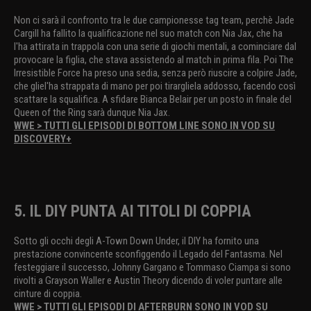
Non ci sarà il confronto tra le due campionesse tag team, perchè Jade
Cargill ha fallito la qualificazione nel suo match con Nia Jax, che ha
l'ha attirata in trappola con una serie di giochi mentali, a cominciare dal
provocare la figlia, che stava assistendo al match in prima fila. Poi The
Irresistible Force ha preso una sedia, senza però riuscire a colpire Jade,
che gliel'ha strappata di mano per poi tirargliela addosso, facendo così
scattare la squalifica. A sfidare Bianca Belair per un posto in finale del
Queen of the Ring sarà dunque Nia Jax.
WWE > TUTTI GLI EPISODI DI BOTTOM LINE SONO IN VOD SU
DISCOVERY+
5. IL DIY PUNTA AI TITOLI DI COPPIA
Sotto gli occhi degli A-Town Down Under, il DIY ha fornito una
prestazione convincente sconfiggendo il Legado del Fantasma. Nel
festeggiare il successo, Johnny Gargano e Tommaso Ciampa si sono
rivolti a Grayson Waller e Austin Theory dicendo di voler puntare alle
cinture di coppia.
WWE > TUTTI GLI EPISODI DI AFTERBURN SONO IN VOD SU