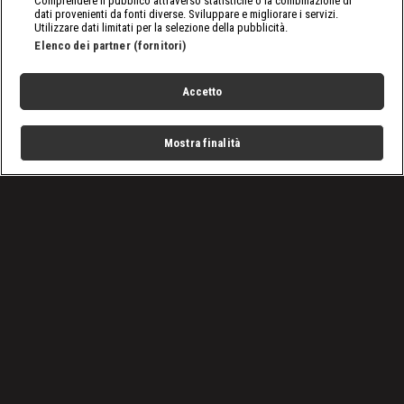
Comprendere il pubblico attraverso statistiche o la combinazione di
dati provenienti da fonti diverse. Sviluppare e migliorare i servizi.
Utilizzare dati limitati per la selezione della pubblicità.
Elenco dei partner (fornitori)
Accetto
Mostra finalità
Home
Programmi
Live
Cerca
Menu
/
SmackDown, le ultime notizie
/
WWE SmackDown 17 maggio 2024: la puntata in 5
momenti
Condizioni d'uso
Privacy Policy
Lavora con noi
Cookies