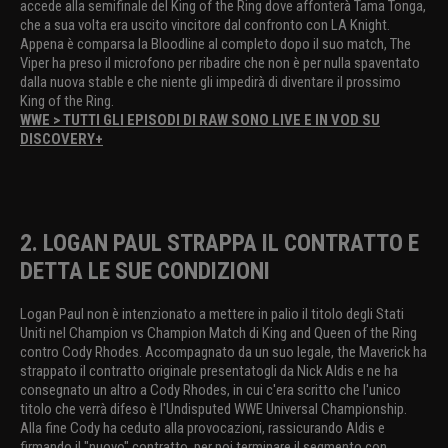
accede alla semifinale del King of the Ring dove affonterà Tama Tonga,
che a sua volta era uscito vincitore dal confronto con LA Knight.
Appena è comparsa la Bloodline al completo dopo il suo match, The
Viper ha preso il microfono per ribadire che non è per nulla spaventato
dalla nuova stable e che niente gli impedirà di diventare il prossimo
King of the Ring.
WWE > TUTTI GLI EPISODI DI RAW SONO LIVE E IN VOD SU
DISCOVERY+
2. LOGAN PAUL STRAPPA IL CONTRATTO E
DETTA LE SUE CONDIZIONI
Logan Paul non è intenzionato a mettere in palio il titolo degli Stati
Uniti nel Champion vs Champion Match di King and Queen of the Ring
contro Cody Rhodes. Accompagnato da un suo legale, the Maverick ha
strappato il contratto originale presentatogli da Nick Aldis e ne ha
consegnato un altro a Cody Rhodes, in cui c'era scritto che l'unico
titolo che verrà difeso è l'Undisputed WWE Universal Championship.
Alla fine Cody ha ceduto alla provocazioni, rassicurando Aldis e
firmando il "nuovo" contratto, per poi terminare il segmento con