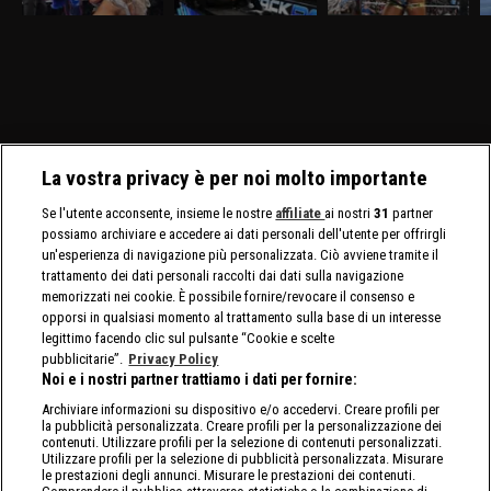
Tiffany Stratton si sfidano
molto atteso fra Drew
e Randy Orton firmano il
l
in un Non Title Match.
McIntyre e Jacob Fatu. In
contratto per il match di
C
Charlotte Flair e Alexa
palio sia i titoli tag team
WrestleMania 42. Jade
C
Bliss affrontano le Bella
maschili che quelli
Cargill affronta Michin in
Twins.
femminili.
un Non-Title Match.
La vostra privacy è per noi molto importante
Se l'utente acconsente, insieme le nostre
affiliate
ai nostri
31
partner
possiamo archiviare e accedere ai dati personali dell'utente per offrirgli
un'esperienza di navigazione più personalizzata. Ciò avviene tramite il
trattamento dei dati personali raccolti dai dati sulla navigazione
memorizzati nei cookie. È possibile fornire/revocare il consenso e
opporsi in qualsiasi momento al trattamento sulla base di un interesse
legittimo facendo clic sul pulsante “Cookie e scelte
pubblicitarie”.
Privacy Policy
Noi e i nostri partner trattiamo i dati per fornire:
Archiviare informazioni su dispositivo e/o accedervi. Creare profili per
la pubblicità personalizzata. Creare profili per la personalizzazione dei
contenuti. Utilizzare profili per la selezione di contenuti personalizzati.
Utilizzare profili per la selezione di pubblicità personalizzata. Misurare
le prestazioni degli annunci. Misurare le prestazioni dei contenuti.