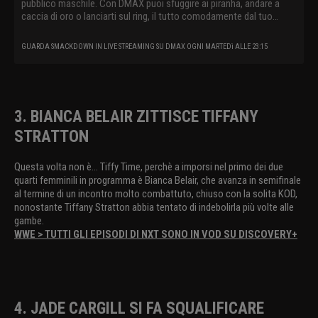
pubblico maschile. Con DMAX puoi sfuggire ai piranha, andare a
caccia di oro o lanciarti sul ring, il tutto comodamente dal tuo
divano.
GUARDA SMACKDOWN IN LIVE STREAMING SU DMAX OGNI MARTEDì ALLE 23:15
3. BIANCA BELAIR ZITTISCE TIFFANY
STRATTON
Questa volta non è... Tiffy Time, perchè a imporsi nel primo dei due
quarti femminili in programma è Bianca Belair, che avanza in semifinale
al termine di un incontro molto combattuto, chiuso con la solita KOD,
nonostante Tiffany Stratton abbia tentato di indebolirla più volte alle
gambe.
WWE > TUTTI GLI EPISODI DI NXT SONO IN VOD SU DISCOVERY+
4. JADE CARGILL SI FA SQUALIFICARE