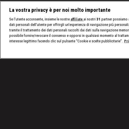
La vostra privacy è per noi molto importante
Se l'utente acconsente, insieme le nostre
affiliate
ai nostri
31
partner possiamo a
dati personali dell'utente per offrirgli un'esperienza di navigazione più personal
tramite il trattamento dei dati personali raccolti dai dati sulla navigazione memor
possibile fornire/revocare il consenso e opporsi in qualsiasi momento al trattam
interesse legittimo facendo clic sul pulsante “Cookie e scelte pubblicitarie”.
Pr
/
SmackDown, le ultime notizie
/
WWE SmackDown 14/
Condizioni d'uso
Privacy Policy