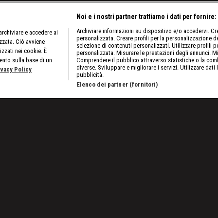
Noi e i nostri partner trattiamo i dati per fornire:
Archiviare informazioni su dispositivo e/o accedervi. Crea
rchiviare e accedere ai
personalizzata. Creare profili per la personalizzazione dei
izzata. Ciò avviene
selezione di contenuti personalizzati. Utilizzare profili p
izzati nei cookie. È
personalizzata. Misurare le prestazioni degli annunci. Mi
ento sulla base di un
Comprendere il pubblico attraverso statistiche o la comb
diverse. Sviluppare e migliorare i servizi. Utilizzare dati 
ivacy Policy
pubblicità.
Elenco dei partner (fornitori)
05: Natalya e Tamina all'assalto dei titoli di coppia
Lavora con noi
Cookies