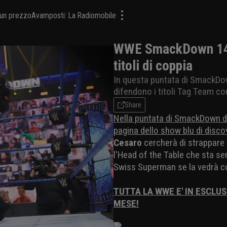
a un prezzo
Avamposti: La Radiomobile
WWE SmackDown 14/0
titoli di coppia
In questa puntata di SmackDow
difendono i titoli Tag Team c
Share
Nella puntata di SmackDown d
pagina dello show blu di disco
Cesaro
cercherà di strappare 
l'Head of the Table che sta se
Swiss Superman se la vedrà c
TUTTA LA WWE E' IN ESCLUS
MESE!