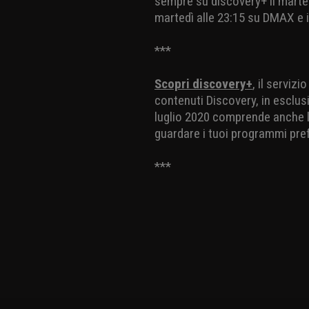
sempre su discovery+ il marte
martedì alle 23:15 su DMAX e i
***
Scopri discovery+
, il serviz
contenuti Discovery, in esclusi
luglio 2020 comprende anche la
guardare i tuoi programmi pref
***