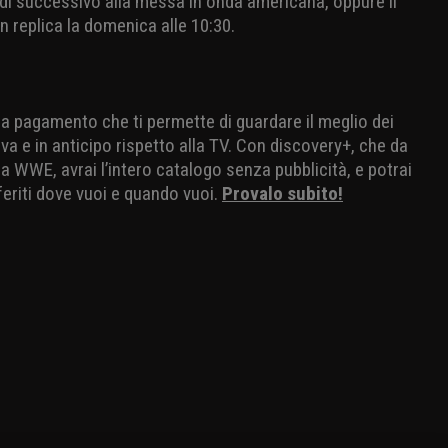
dì successivo alla messa in onda americana, oppure il
n replica la domenica alle 10:30.
io a pagamento che ti permette di guardare il meglio dei
va e in anticipo rispetto alla TV. Con discovery+, che da
 WWE, avrai l’intero catalogo senza pubblicità, e potrai
eriti dove vuoi e quando vuoi.
Provalo subito!