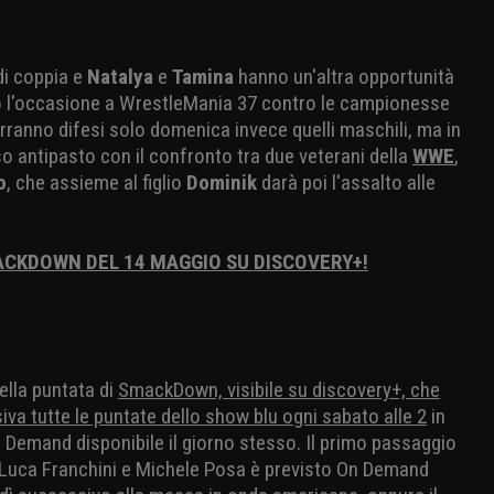
 di coppia e
Natalya
e
Tamina
hanno un'altra opportunità
ito l'occasione a WrestleMania 37 contro le campionesse
erranno difesi solo domenica invece quelli maschili, ma in
o antipasto con il confronto tra due veterani della
WWE
,
o
, che assieme al figlio
Dominik
darà poi l'assalto alle
ACKDOWN DEL 14 MAGGIO SU DISCOVERY+!
ella puntata di
SmackDown, visibile su discovery+, che
siva tutte le puntate dello show blu ogni sabato alle 2
in
n Demand disponibile il giorno stesso. Il primo passaggio
i Luca Franchini e Michele Posa è previsto On Demand