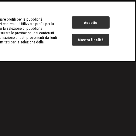
re profili per la pubblicità
Accetto
 contenuti. Utilizzare profili per la
er la selezione di pubblicità
surare le prestazioni dei contenuti.
inazione di dati provenienti da fonti
Mostra finalità
limitati per la selezione della
Live Now
Cookie e scelte pubblicitarie
Problemi di ricezione?