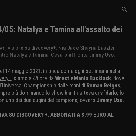
5: Natalya e Tamina all'assalto dei
n, visibile su discovery+, Nia Jax e Shayna Baszler
ontro Natalya e Tamina. Cesaro affronta Jimmy Uso.
el 14 maggio 2021, in onda come ogni settimana nella
very+
, siamo a 48 ore da
WrestleMania Backlask
, dove
l'Universal Championship dalle mani di
Roman Reigns
,
mpre più dominando lo show blu. In attesa di sfidarlo, lo
on uno dei due cugini del campione, ovvero
Jimmy Uso
.
IVA SU DISCOVERY +: ABBONATI A 3,99 EURO AL