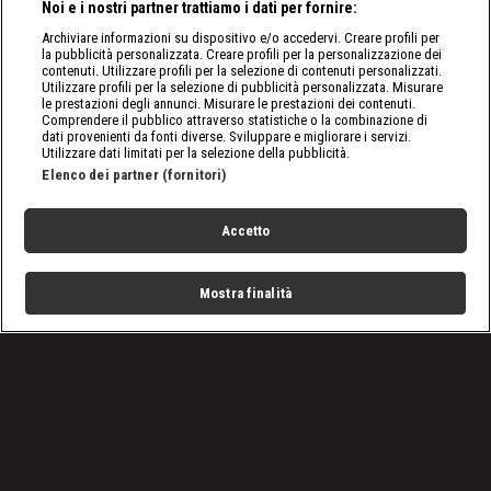
Noi e i nostri partner trattiamo i dati per fornire:
Archiviare informazioni su dispositivo e/o accedervi. Creare profili per
la pubblicità personalizzata. Creare profili per la personalizzazione dei
contenuti. Utilizzare profili per la selezione di contenuti personalizzati.
Utilizzare profili per la selezione di pubblicità personalizzata. Misurare
le prestazioni degli annunci. Misurare le prestazioni dei contenuti.
Comprendere il pubblico attraverso statistiche o la combinazione di
dati provenienti da fonti diverse. Sviluppare e migliorare i servizi.
Utilizzare dati limitati per la selezione della pubblicità.
Elenco dei partner (fornitori)
Accetto
Mostra finalità
Home
Programmi
Live
Cerca
Menu
/
SmackDown, le ultime notizie
/
WWE SmackDown 11/06: Rey Mysterio vuole chiarimenti
Condizioni d'uso
Privacy Policy