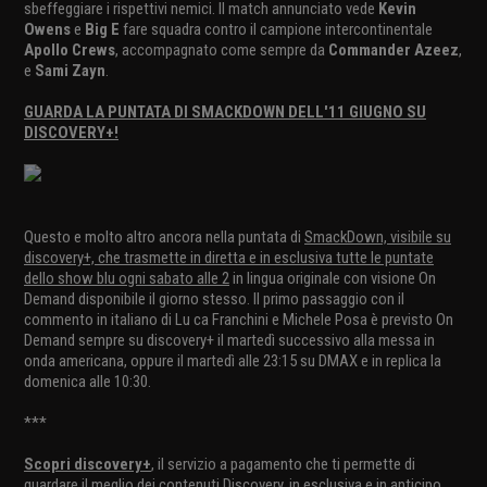
sbeffeggiare i rispettivi nemici. Il match annunciato vede
Kevin
Owens
e
Big E
fare squadra contro il campione intercontinentale
Apollo Crews
, accompagnato come sempre da
Commander Azeez
,
e
Sami Zayn
.
GUARDA LA PUNTATA DI SMACKDOWN DELL'11 GIUGNO SU
DISCOVERY+!
Questo e molto altro ancora nella puntata di
SmackDown, visibile su
discovery+, che trasmette in diretta e in esclusiva tutte le puntate
dello show blu ogni sabato alle 2
in lingua originale con visione On
Demand disponibile il giorno stesso. Il primo passaggio con il
commento in italiano di Lu ca Franchini e Michele Posa è previsto On
Demand sempre su discovery+ il martedì successivo alla messa in
onda americana, oppure il martedì alle 23:15 su DMAX e in replica la
domenica alle 10:30.
***
Scopri discovery+
, il servizio a pagamento che ti permette di
guardare il meglio dei contenuti Discovery, in esclusiva e in anticipo