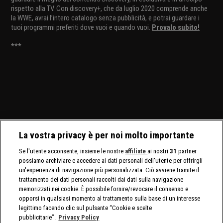
rispetto alla TV. Con discovery+, che da luglio 2020 comprende anche
la WWE, avrai l’intero catalogo senza pubblicità, e potrai guardare i
tuoi programmi preferiti dove vuoi e quando vuoi.
Provalo subito!
***
La vostra privacy è per noi molto importante
Se l'utente acconsente, insieme le nostre
affiliate
ai nostri
31
partner
possiamo archiviare e accedere ai dati personali dell'utente per offrirgli
un'esperienza di navigazione più personalizzata. Ciò avviene tramite il
trattamento dei dati personali raccolti dai dati sulla navigazione
memorizzati nei cookie. È possibile fornire/revocare il consenso e
opporsi in qualsiasi momento al trattamento sulla base di un interesse
legittimo facendo clic sul pulsante “Cookie e scelte
pubblicitarie”.
Privacy Policy