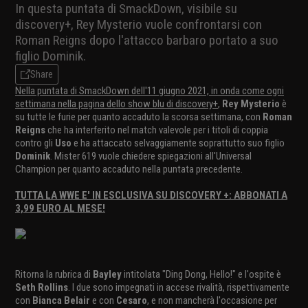
In questa puntata di SmackDown, visibile su
discovery+, Rey Mysterio vuole confrontarsi con
Roman Reigns dopo l'attacco barbaro portato a suo
figlio Dominik.
Share
Nella puntata di SmackDown dell'11 giugno 2021, in onda come ogni
settimana nella pagina dello show blu di discovery+
,
Rey Mysterio
è
su tutte le furie per quanto accaduto la scorsa settimana, con
Roman
Reigns
che ha interferito nel match valevole per i titoli di coppia
contro gli
Uso
e ha attaccato selvaggiamente soprattutto suo figlio
Dominik
. Mister 619 vuole chiedere spiegazioni all'Universal
Champion per quanto accaduto nella puntata precedente.
TUTTA LA WWE E' IN ESCLUSIVA SU DISCOVERY +: ABBONATI A
3,99 EURO AL MESE!
Ritorna la rubrica di
Bayley
intitolata "Ding Dong, Hello!" e l'ospite è
Seth Rollins
. I due sono impegnati in accese rivalità, rispettivamente
con
Bianca Belair
e con
Cesaro
, e non mancherà l'occasione per