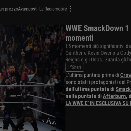
a un prezzo
Avamposti: La Radiomobile
WWE SmackDown 1 no
momenti
I 5 momenti più significativi d
Gunther e Kevin Owens a Cody
Reigns e gli Usos. Guarda gli h
Share
L'ultima puntata prima di
Crow
sono stati i protagonisti del 
dell'ultima puntata di
Smac
nella puntata di
Afterburn
, 
LA WWE E' IN ESCLUSIVA SU