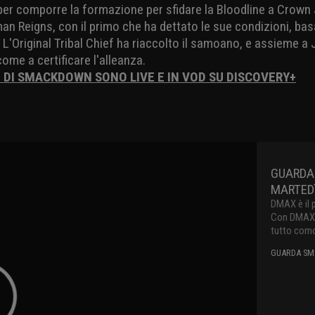
er comporre la formazione per sfidare la Bloodline a Crown J
an Reigns, con il primo che ha dettato le sue condizioni, b
. L'Original Tribal Chief ha riaccolto il samoano, e assieme
ome a certificare l'alleanza.
I DI SMACKDOWN SONO LIVE E IN VOD SU DISCOVERY+
GUARDA
MARTEDì
DMAX è il 
Con DMAX pu
tutto como
GUARDA SMA