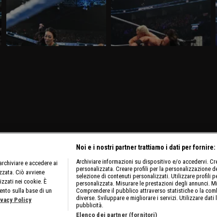
WWE SmackDown 13 marzo 2026:
WWE SmackDown 6 marzo 2026: è
insidia Michin per Jade
ancora Drew contro Cody
Nella puntata di SmackDown del 13
Nella puntata di SmackDown del 6 marzo,
marzo, visibile su discovery+, Cody
visibile su discovery+, Drew McIntyre
Rhodes e Randy Orton firmano il
difende l'Undisputed WWE Championship
contratto per il match di WrestleMania
contro Cody Rhodes.
42. Jade Cargill affronta Michin in un
Non-Title Match.
Noi e i nostri partner trattiamo i dati per fornire:
Archiviare informazioni su dispositivo e/o accedervi. Crea
rchiviare e accedere ai
personalizzata. Creare profili per la personalizzazione dei
izzata. Ciò avviene
selezione di contenuti personalizzati. Utilizzare profili p
izzati nei cookie. È
personalizzata. Misurare le prestazioni degli annunci. Mi
ento sulla base di un
Comprendere il pubblico attraverso statistiche o la comb
diverse. Sviluppare e migliorare i servizi. Utilizzare dati 
ivacy Policy
pubblicità.
Elenco dei partner (fornitori)