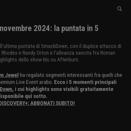
vembre 2024: la puntata in 5
ell'ultima puntata di SmackDown, con il duplice attacco di
 Rhodes e Randy Orton e l'alleanza sancita fra Roman
ighlights dello show blu su Afterburn.
n Jewel
ha regalato segmenti interessanti fra quelli che
Premium Live Event arabo.
Ecco i 5 momenti principali
kDown
, i cui highlights sono visibili gratuitamente
disponibile quì sotto.
 DISCOVERY+: ABBONATI SUBITO!