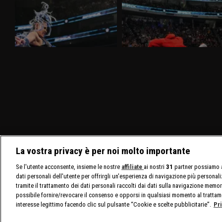
WWE SmackDown 27 marzo 2026:
WWE SmackDown 20 marzo 2026:
Tiffany sfida Giulia
Drew e Jacob alla resa dei conti
Nella puntata di SmackDown del 27
Nella puntata di SmackDown del 20
marzo, visibile su discovery+, Giulia e
marzo, visibile su discovery+, c'è il
Tiffany Stratton si sfidano in un Non Title
match molto atteso fra Drew McIntyre e
Match. Charlotte Flair e Alexa Bliss
Jacob Fatu. In palio sia i titoli tag team
affrontano le Bella Twins.
maschili che quelli femminili.
La vostra privacy è per noi molto importante
Se l'utente acconsente, insieme le nostre
affiliate
ai nostri
31
partner possiamo a
dati personali dell'utente per offrirgli un'esperienza di navigazione più personal
tramite il trattamento dei dati personali raccolti dai dati sulla navigazione memor
possibile fornire/revocare il consenso e opporsi in qualsiasi momento al trattam
interesse legittimo facendo clic sul pulsante “Cookie e scelte pubblicitarie”.
Pr