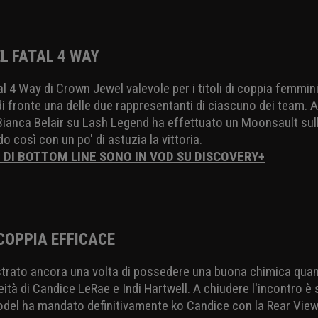
EL FATAL 4 WAY
 4 Way di Crown Jewel valevole per i titoli di coppia femminili
i fronte una delle due rappresentanti di ciascuno dei team. A 
Bianca Belair su Lash Legend ha effettuato un Moonsault sulla
o così con un po' di astuzia la vittoria.
I DI BOTTOM LINE SONO IN VOD SU DISCOVERY+
 COPPIA EFFICACE
rato ancora una volta di possedere una buona chimica qua
eità di Candice LeRae e Indi Hartwell. A chiudere l'incontro 
 Model ha mandato definitivamente ko Candice con la Rear View