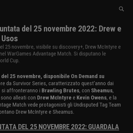
tata del 25 novembre 2022: Drew e
i Usos
l 25 novembre, visibile su discovery+, Drew McIntyre e
nel WarGames Advantage Match. Si disputano le
orld Cup.
 del 25 novembre, disponibile On Demand su
ore da Survivor Series, caratterizzato quest'anno dai
e si affronteranno i
Brawling Brutes
, con
Sheamus
,
 sono alleati con
Drew McIntyre
e
Kevin Owens
, e la
ntage Match vede protagonisti gli Undisputed Tag Team
rontano Drew McIntyre e Sheamus.
TATA DEL 25 NOVEMBRE 2022: GUARDALA