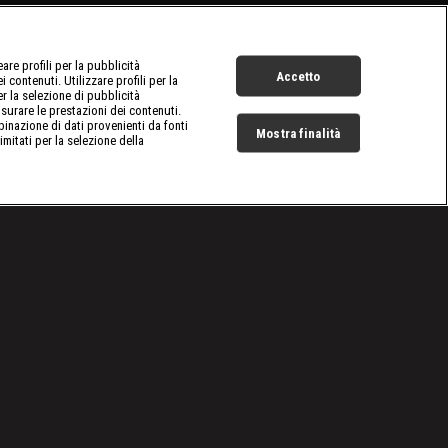
re profili per la pubblicità
Accetto
 contenuti. Utilizzare profili per la
er la selezione di pubblicità
surare le prestazioni dei contenuti.
inazione di dati provenienti da fonti
Mostra finalità
limitati per la selezione della
Live Now
Cookie e scelte pubblicitarie
Problemi di ricezione?