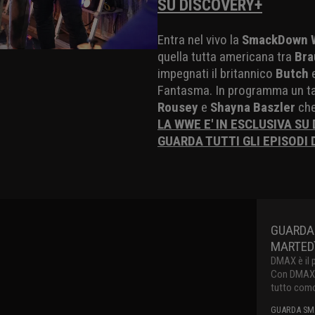
SU DISCOVERY+
Entra nel vivo la
SmackDown W
quella tutta americana tra
Bra
impegnati il britannico
Butch
e
Fantasma. In programma un t
Rousey
e
Shayna Baszler
che
LA WWE E' IN ESCLUSIVA SU
GUARDA TUTTI GLI EPISODI
GUARDA
MARTEDì
DMAX è il 
Con DMAX pu
tutto como
GUARDA SMA