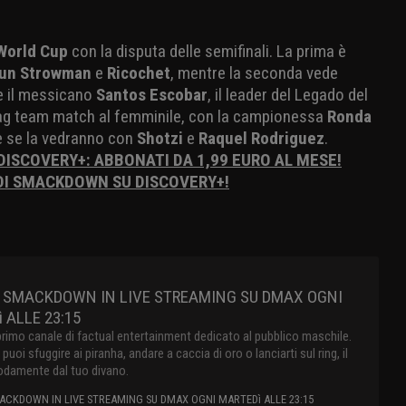
orld Cup
con la disputa delle semifinali. La prima è
un Strowman
e
Ricochet
, mentre la seconda vede
 il messicano
Santos Escobar
, il leader del Legado del
ag team match al femminile, con la campionessa
Ronda
 se la vedranno con
Shotzi
e
Raquel Rodriguez
.
 DISCOVERY+: ABBONATI DA 1,99 EURO AL MESE!
 DI SMACKDOWN SU DISCOVERY+!
 SMACKDOWN IN LIVE STREAMING SU DMAX OGNI
 ALLE 23:15
primo canale di factual entertainment dedicato al pubblico maschile.
oi sfuggire ai piranha, andare a caccia di oro o lanciarti sul ring, il
damente dal tuo divano.
CKDOWN IN LIVE STREAMING SU DMAX OGNI MARTEDì ALLE 23:15