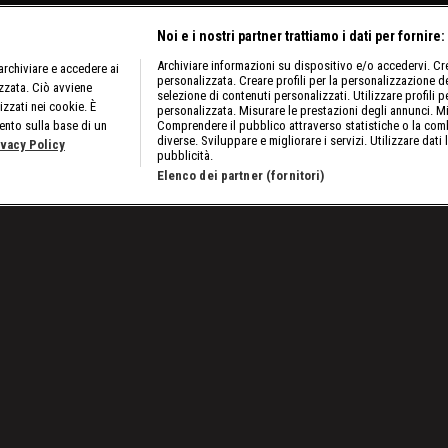
Noi e i nostri partner trattiamo i dati per fornire:
Archiviare informazioni su dispositivo e/o accedervi. Crea
rchiviare e accedere ai
personalizzata. Creare profili per la personalizzazione dei
izzata. Ciò avviene
selezione di contenuti personalizzati. Utilizzare profili p
izzati nei cookie. È
personalizzata. Misurare le prestazioni degli annunci. Mi
ento sulla base di un
Comprendere il pubblico attraverso statistiche o la comb
diverse. Sviluppare e migliorare i servizi. Utilizzare dati 
ivacy Policy
pubblicità.
Elenco dei partner (fornitori)
puntata del 25 novembre 2022: Drew e Sheamus sfidano gli Usos
Lavora con noi
Cookies