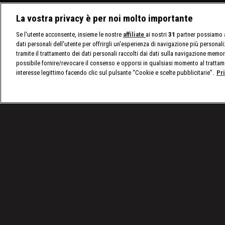
La vostra privacy è per noi molto importante
Se l'utente acconsente, insieme le nostre
affiliate
ai nostri
31
partner possiamo a
dati personali dell'utente per offrirgli un'esperienza di navigazione più personal
tramite il trattamento dei dati personali raccolti dai dati sulla navigazione memor
possibile fornire/revocare il consenso e opporsi in qualsiasi momento al trattam
interesse legittimo facendo clic sul pulsante “Cookie e scelte pubblicitarie”.
Pr
/
SmackDown, le ultime notizie
/
WWE SmackDown, 
Condizioni d'uso
Privacy Policy