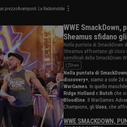
a un prezzo
Avamposti: La Radiomobile
WWE SmackDown, pun
Sheamus sfidano gl
Nella puntata di SmackDown de
Sheamus affrontano gli Usos 
semifinali della SmackDown W
Share
Nella puntata di SmackDown
discovery+
, siamo a sole 24 
WarGames
. In quello maschil
Ridge Holland
e
Butch
che si
Bloodline
. Il WarGames Adva
Champions, gli
Usos
, che aff
WWE SMACKDOWN, PUN