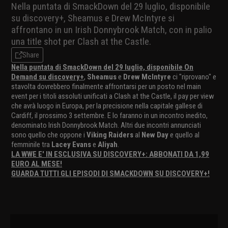
Nella puntata di SmackDown del 29 luglio, disponibile
su discovery+, Sheamus e Drew McIntyre si
affrontano in un Irish Donnybrook Match, con in palio
una title shot per Clash at the Castle.
Share
Nella puntata di SmackDown del 29 luglio, disponibile On
Demand su discovery+
,
Sheamus
e
Drew McIntyre
ci "riprovano" e
stavolta dovrebbero finalmente affrontarsi per un posto nel main
event per i titoli assoluti unificati a Clash at the Castle, il pay per view
che avrà luogo in Europa, per la precisione nella capitale gallese di
Cardiff, il prossimo 3 settembre. E lo faranno in un incontro inedito,
denominato Irish Donnybrook Match. Altri due incontri annunciati
sono quello che oppone i
Viking Raiders
al
New Day
e quello al
femminile tra
Lacey Evans
e
Aliyah
.
LA WWE E' IN ESCLUSIVA SU DISCOVERY+: ABBONATI DA 1,99
EURO AL MESE!
GUARDA TUTTI GLI EPISODI DI SMACKDOWN SU DISCOVERY+!