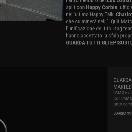
l'altro membro dei
Los Lothar
split con
Happy Corbin
, uffic
nell'ultimo Happy Talk.
Charlo
che culminerà nell'"I Quit Matc
l'unificazione dei titoli tag tea
hanno accettato la sfida prop
GUARDA TUTTI GLI EPISODI
GUARDA
MARTEDì
DMAX è il 
Con DMAX pu
tutto como
GUARDA SMA