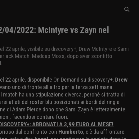
04/2022: McIntyre vs Zayn nel
 22 aprile, visibile su discovery+, Drew McIntyre e Sami
berjack Match. Madcap Moss, dopo aver sconfitto
l.
l 22 aprile, disponibile On Demand su discovery+
,
Drew
ovano uno di fronte all'altro per la terza settimana
l match ha una stipulazione diversa, perchè si tratta di
i atleti del roster blu posizionati ai bordi del ring e
sione di Adam Pierce dopo che Sami Zayn è letteralmente
ioni, facendosi contare fuori.
 DISCOVERY+: ABBONATI A 3,99 EURO AL MESE!
ttorioso dal confronto con
Humberto
, c'è da affrontare