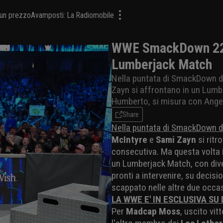
a un prezzo
Avamposti: La Radiomobile
WWE SmackDown 22/
Lumberjack Match
Nella puntata di SmackDown del
Zayn si affrontano in un Lum
Humberto, si misura con Ange
Share
Nella puntata di SmackDown de
McIntyre
e
Sami Zayn
si ritr
consecutiva. Ma questa volta i
un Lumberjack Match, con divers
pronti a intervenire, su deci
scappato nelle altre due occas
LA WWE E' IN ESCLUSIVA SU
Per
Madcap Moss
, uscito vi