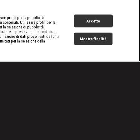
re profili per la pubblicità
Accetto
 contenuti. Utilizzare profili per la
er la selezione di pubblicità
surare le prestazioni dei contenuti.
inazione di dati provenienti da fonti
Mostra finalità
limitati per la selezione della
Live Now
Cookie e scelte pubblicitarie
Problemi di ricezione?