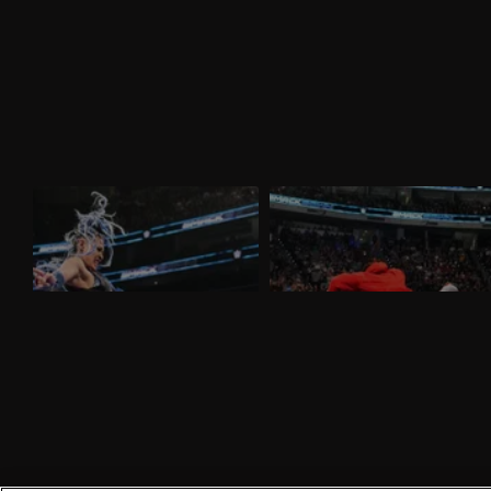
WWE SmackDown 27 marzo 2026:
WWE SmackDown 20 marzo 2026:
Tiffany sfida Giulia
Drew e Jacob alla resa dei conti
Nella puntata di SmackDown del 27
Nella puntata di SmackDown del 20
marzo, visibile su discovery+, Giulia e
marzo, visibile su discovery+, c'è il
Tiffany Stratton si sfidano in un Non Title
match molto atteso fra Drew McIntyre e
Match. Charlotte Flair e Alexa Bliss
Jacob Fatu. In palio sia i titoli tag team
affrontano le Bella Twins.
maschili che quelli femminili.