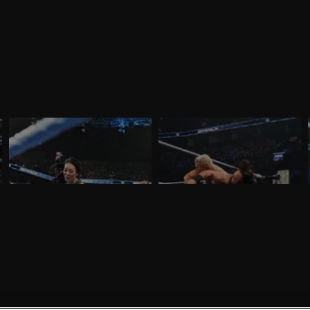
WWE SmackDown 13 marzo 2026:
WWE SmackDown 6 marzo 2026: è
insidia Michin per Jade
ancora Drew contro Cody
Nella puntata di SmackDown del 13
Nella puntata di SmackDown del 6 marzo,
marzo, visibile su discovery+, Cody
visibile su discovery+, Drew McIntyre
Rhodes e Randy Orton firmano il
difende l'Undisputed WWE Championship
contratto per il match di WrestleMania
contro Cody Rhodes.
42. Jade Cargill affronta Michin in un
Non-Title Match.