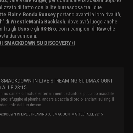
ios
, vale a dire
Angel
, per continuare la scalata dopo lo
ializzato di fatto con la lite burrascosa tra i due
tte Flair
e
Ronda Rousey
portano avanti la loro rivalità,
h" di
WrestleMania Backlash
, dove avrà luogo anche
m fra gli
Usos
e gli
RK-Bro
, con i campioni di
Raw
che
osta dai samoani.
 DI SMACKDOWN SU DISCOVERY+!
 SMACKDOWN IN LIVE STREAMING SU DMAX OGNI
 ALLE 23:15
primo canale di factual entertainment dedicato al pubblico maschile.
oi sfuggire ai piranha, andare a caccia di oro o lanciarti sul ring, il
damente dal tuo divano.
CKDOWN IN LIVE STREAMING SU DMAX OGNI MARTEDì ALLE 23:15