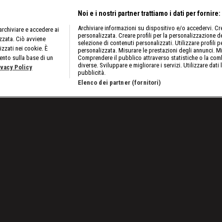
Noi e i nostri partner trattiamo i dati per fornire:
Archiviare informazioni su dispositivo e/o accedervi. Crea
rchiviare e accedere ai
personalizzata. Creare profili per la personalizzazione dei
izzata. Ciò avviene
selezione di contenuti personalizzati. Utilizzare profili p
izzati nei cookie. È
personalizzata. Misurare le prestazioni degli annunci. Mi
ento sulla base di un
Comprendere il pubblico attraverso statistiche o la comb
diverse. Sviluppare e migliorare i servizi. Utilizzare dati 
ivacy Policy
pubblicità.
Elenco dei partner (fornitori)
2/04/2022: McIntyre vs Zayn nel Lumberjack Match
Lavora con noi
Cookies