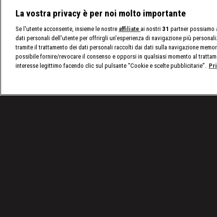
La vostra privacy è per noi molto importante
Se l'utente acconsente, insieme le nostre
affiliate
ai nostri
31
partner possiamo a
dati personali dell'utente per offrirgli un'esperienza di navigazione più personal
tramite il trattamento dei dati personali raccolti dai dati sulla navigazione memor
possibile fornire/revocare il consenso e opporsi in qualsiasi momento al trattam
interesse legittimo facendo clic sul pulsante “Cookie e scelte pubblicitarie”.
Pr
/
SmackDown, le ultime notizie
/
WWE SmackDown 2
Condizioni d'uso
Privacy Policy