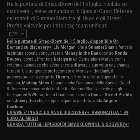
Nella puntata di SmackDown del 15 luglio, visibile su
discovery+, viene annunciato lo Special Guest Referee
del match di SummerSlam tra gli Usos e gli Street
Profits valevole per i titoli tag team unificati.
Share
Nella puntata di SmackDown del 15 luglio, disponibile On
Demand su discovery+
,
Liv Morgan
, che a
SummerSlam
difenderà
la cintura appena conquistata a
Money in the Bank
contro
Ronda
Rousey
, dovrà affrontare
Natalya
in un Contender's Match, con la
veterana canadese che spera ancora di avere a sua volta una chance
titolata. L'altro grande protagonista di Money in the Bank, il
possessore della valigetta
Theory
, affronta un'altra Superstar in
ascesa,
Madcap Moss
. Ci sarà anche l'annuncio dello Special Guest
Referee in occasione del match tra SummerSlam valevole per gli
Undisputed WWE Tag Team Championships tra
Usos
e
Street Profits
,
con
Jimmy Uso
che, sempre in questa puntata, sfida
Angelo
Dawkins
.
LA WWE E' IN ESCLUSIVA SU DISCOVERY+: ABBONATI DA 1,99
EURO AL MESE!
GUARDA TUTTI GLI EPISODI DI SMACKDOWN SU DISCOVERY+!