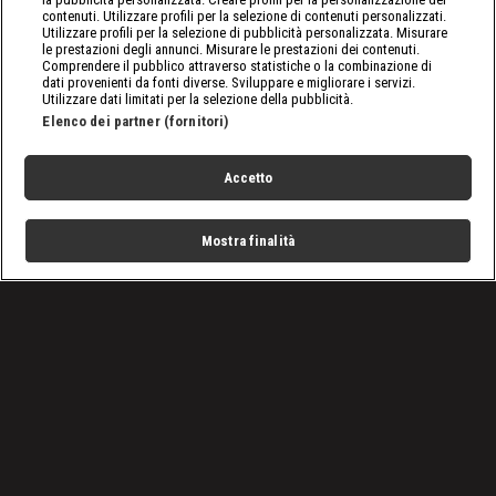
contenuti. Utilizzare profili per la selezione di contenuti personalizzati.
Utilizzare profili per la selezione di pubblicità personalizzata. Misurare
le prestazioni degli annunci. Misurare le prestazioni dei contenuti.
Comprendere il pubblico attraverso statistiche o la combinazione di
dati provenienti da fonti diverse. Sviluppare e migliorare i servizi.
Utilizzare dati limitati per la selezione della pubblicità.
Elenco dei partner (fornitori)
Accetto
Mostra finalità
Home
Programmi
Live
Cerca
Menu
/
SmackDown, le ultime notizie
/
WWE SmackDown 08/04/2022: Quale futuro per Roman
Reigns?
Condizioni d'uso
Privacy Policy
Lavora con noi