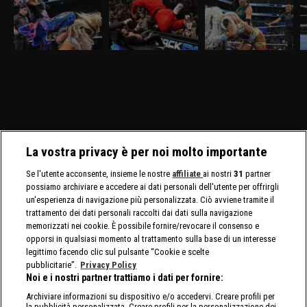
conti
Nella puntata di
Nella puntata di
Nella puntata di
Ne
SmackDown del 27
SmackDown del 20
SmackDown del 13
S
marzo, visibile su
marzo, visibile su
marzo, visibile su
vi
discovery+, Giulia e
discovery+, c'è il match
discovery+, Cody Rhodes
D
Tiffany Stratton si sfidano
molto atteso fra Drew
e Randy Orton firmano il
l
in un Non Title Match.
McIntyre e Jacob Fatu. In
contratto per il match di
C
Charlotte Flair e Alexa
palio sia i titoli tag team
WrestleMania 42. Jade
C
Bliss affrontano le Bella
maschili che quelli
Cargill affronta Michin in
Twins.
femminili.
un Non-Title Match.
La vostra privacy è per noi molto importante
Se l'utente acconsente, insieme le nostre
affiliate
ai nostri
31
partner
possiamo archiviare e accedere ai dati personali dell'utente per offrirgli
un'esperienza di navigazione più personalizzata. Ciò avviene tramite il
trattamento dei dati personali raccolti dai dati sulla navigazione
memorizzati nei cookie. È possibile fornire/revocare il consenso e
opporsi in qualsiasi momento al trattamento sulla base di un interesse
legittimo facendo clic sul pulsante “Cookie e scelte
pubblicitarie”.
Privacy Policy
Noi e i nostri partner trattiamo i dati per fornire:
Archiviare informazioni su dispositivo e/o accedervi. Creare profili per
la pubblicità personalizzata. Creare profili per la personalizzazione dei