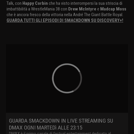
Talk, con
Happy Corbin
che ha visto interrompersi la sua striscia di
imbattibilità a WrestleMania 38 con
Drew McIntyre
e
Madcap Moss
che è ancora fresco della vittoria nella André The Giant Battle Royal.
GUARDA TUTTI GLI EPISODI DI SMACKDOWN SU DISCOVERY+!
GUARDA SMACKDOWN IN LIVE STREAMING SU
DMAX OGNI MARTEDì ALLE 23:15
DMAX è il primo canale di factual entertainment dedicato al