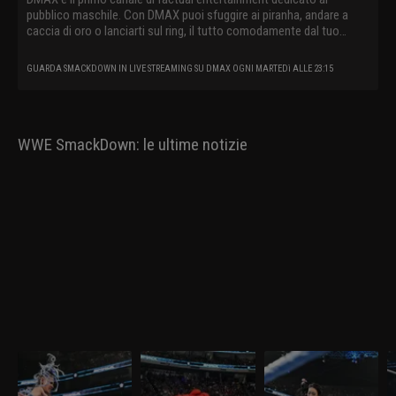
pubblico maschile. Con DMAX puoi sfuggire ai piranha, andare a
caccia di oro o lanciarti sul ring, il tutto comodamente dal tuo
divano.
GUARDA SMACKDOWN IN LIVE STREAMING SU DMAX OGNI MARTEDì ALLE 23:15
WWE SmackDown: le ultime notizie
WWE SmackDown 27
WWE SmackDown 20
WWE SmackDown 13
W
marzo 2026: Tiffany
marzo 2026: Drew e
marzo 2026: insidia
m
sfida Giulia
Jacob alla resa dei
Michin per Jade
D