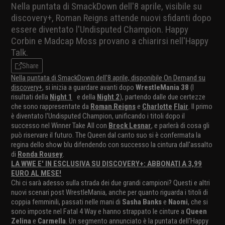
Nella puntata di SmackDown dell'8 aprile, visibile su
discovery+, Roman Reigns attende nuovi sfidanti dopo
essere diventato l'Undisputed Champion. Happy
Corbin e Madcap Moss provano a chiarirsi nell'Happy
Talk.
Share
Nella puntata di SmackDown dell'8 aprile, disponibile On Demand su
discovery+
, si inizia a guardare avanti dopo
WrestleMania 38
(I
risultati della
Night 1
e della
Night 2
), partendo dalle due certezze
che sono rappresentate da
Roman Reigns
e
Charlotte
Flair
. Il primo
è diventato l'Undisputed Champion, unificando i titoli dopo il
successo nel Winner Take All con
Brock Lesnar
, e parlerà di cosa gli
può riservare il futuro. The Queen dal canto suo si è confermata la
regina dello show blu difendendo con successo la cintura dall'assalto
di
Ronda Rousey
.
LA WWE E' IN ESCLUSIVA SU DISCOVERY+: ABBONATI A 3,99
EURO AL MESE!
Chi ci sarà adesso sulla strada dei due grandi campioni? Questi e altri
nuovi scenari post WrestleMania, anche per quanto riguarda i titoli di
coppia femminili, passati nelle mani di
Sasha Banks
e
Naomi
, che si
sono imposte nel Fatal 4 Way e hanno strappato le cinture a
Queen
Zelina
e
Carmella
. Un segmento annunciato è la puntata dell'Happy