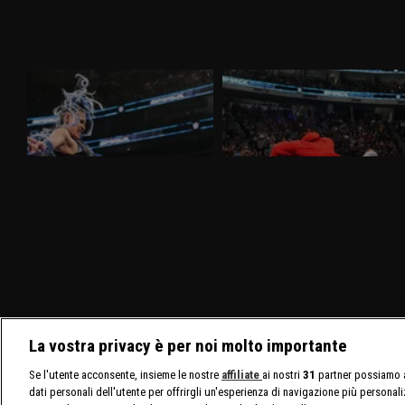
WWE SmackDown 27 marzo 2026:
WWE SmackDown 20 marzo 2026:
Tiffany sfida Giulia
Drew e Jacob alla resa dei conti
Nella puntata di SmackDown del 27
Nella puntata di SmackDown del 20
marzo, visibile su discovery+, Giulia e
marzo, visibile su discovery+, c'è il
Tiffany Stratton si sfidano in un Non Title
match molto atteso fra Drew McIntyre e
Match. Charlotte Flair e Alexa Bliss
Jacob Fatu. In palio sia i titoli tag team
affrontano le Bella Twins.
maschili che quelli femminili.
La vostra privacy è per noi molto importante
Se l'utente acconsente, insieme le nostre
affiliate
ai nostri
31
partner possiamo a
dati personali dell'utente per offrirgli un'esperienza di navigazione più personal