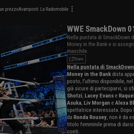
a un prezzo
Avamposti: La Radiomobile
WWE SmackDown 01/0
Nella puntata di SmackDown del 
Money in the Bank e si assegna
maschile.
Share
Nella puntata di SmackDown 
Money in the Bank
dista appe
posto, l'ultimo disponibile, n
già sicure di parteciparvi, si 
Shotzi
,
Lacey Evans
e
Raque
Asuka
,
Liv Morgan
e
Alexa B
spettatrice interessata. Dopo 
da
Ronda Rousey
, non è da e
titolo femminile prima di dars
conti.