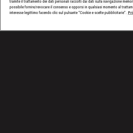
tramite il trattamento dei dati personali raccolti dai dati sulla navigazione memor
possibile fornire/revocare il consenso e opporsi in qualsiasi momento al trattam
interesse legittimo facendo clic sul pulsante “Cookie e scelte pubblicitarie”.
Pr
/
SmackDown, le ultime notizie
/
WWE SmackDown 0
Condizioni d'uso
Privacy Policy
© 2025 Discovery Italia Srl Tutti i diritti riservati P.IVA 04501580965