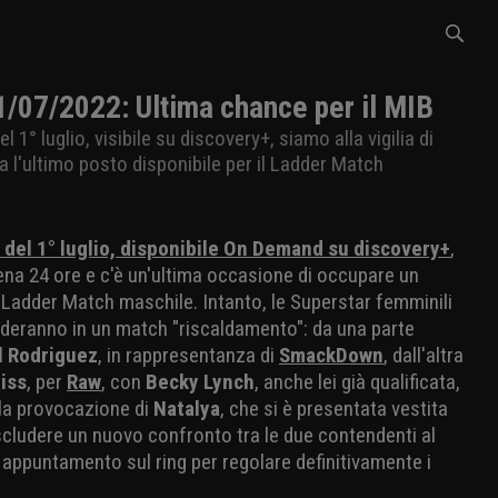
7/2022: Ultima chance per il MIB
1° luglio, visibile su discovery+, siamo alla vigilia di
 l'ultimo posto disponibile per il Ladder Match
del 1° luglio, disponibile On Demand su discovery+
,
na 24 ore e c'è un'ultima occasione di occupare un
el Ladder Match maschile. Intanto, le Superstar femminili
sfideranno in un match "riscaldamento": da una parte
l Rodriguez
, in rappresentanza di
SmackDown
, dall'altra
liss
, per
Raw
, con
Becky Lynch
, anche lei già qualificata,
la provocazione di
Natalya
, che si è presentata vestita
scludere un nuovo confronto tra le due contendenti al
i appuntamento sul ring per regolare definitivamente i