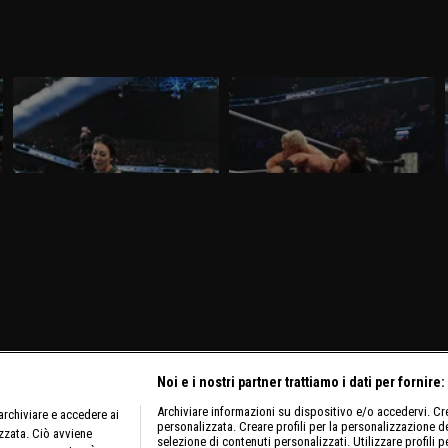
WWE SmackDown 13 marzo 2026:
WWE SmackDown 6 marzo 2026: è
insidia Michin per Jade
ancora Drew contro Cody
Nella puntata di SmackDown del 13
Nella puntata di SmackDown del 6 marzo,
marzo, visibile su discovery+, Cody
visibile su discovery+, Drew McIntyre
Rhodes e Randy Orton firmano il
difende l'Undisputed WWE Championship
contratto per il match di WrestleMania
contro Cody Rhodes.
42. Jade Cargill affronta Michin in un
Non-Title Match.
Noi e i nostri partner trattiamo i dati per fornire:
Archiviare informazioni su dispositivo e/o accedervi. Crea
rchiviare e accedere ai
personalizzata. Creare profili per la personalizzazione dei
izzata. Ciò avviene
selezione di contenuti personalizzati. Utilizzare profili p