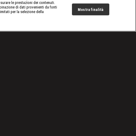
surare le prestazioni dei contenuti.
inazione di dati provenienti da fonti
Mostra finalità
limitati per la selezione della
Live Now
Cookie e scelte pubblicitarie
Problemi di ricezione?