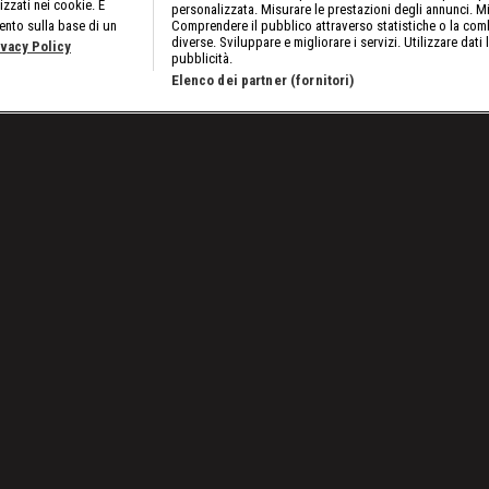
izzati nei cookie. È
personalizzata. Misurare le prestazioni degli annunci. Mi
ento sulla base di un
Comprendere il pubblico attraverso statistiche o la comb
diverse. Sviluppare e migliorare i servizi. Utilizzare dati 
ivacy Policy
pubblicità.
Elenco dei partner (fornitori)
1/07/2022: Ultima chance per il MIB
Lavora con noi
Cookies