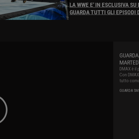
LA WWE E' IN ESCLUSIVA SU
GUARDA TUTTI GLI EPISODI
GUARDA
MARTEDì
DMAX è il 
Con DMAX pu
tutto como
GUARDA SMA