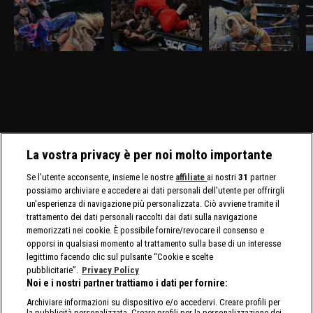
conti
Nella puntata di
Nella puntata di
Nella puntata di
Ne
SmackDown del 27
SmackDown del 20
SmackDown del 13
S
marzo, visibile su
marzo, visibile su
marzo, visibile su
vi
discovery+, Giulia e
discovery+, c'è il match
discovery+, Cody Rhodes
D
Tiffany Stratton si sfidano
molto atteso fra Drew
e Randy Orton firmano il
l
in un Non Title Match.
McIntyre e Jacob Fatu. In
contratto per il match di
C
Charlotte Flair e Alexa
palio sia i titoli tag team
WrestleMania 42. Jade
C
Bliss affrontano le Bella
maschili che quelli
Cargill affronta Michin in
Twins.
femminili.
un Non-Title Match.
La vostra privacy è per noi molto importante
Se l'utente acconsente, insieme le nostre
affiliate
ai nostri
31
partner
possiamo archiviare e accedere ai dati personali dell'utente per offrirgli
un'esperienza di navigazione più personalizzata. Ciò avviene tramite il
trattamento dei dati personali raccolti dai dati sulla navigazione
memorizzati nei cookie. È possibile fornire/revocare il consenso e
opporsi in qualsiasi momento al trattamento sulla base di un interesse
legittimo facendo clic sul pulsante “Cookie e scelte
pubblicitarie”.
Privacy Policy
Noi e i nostri partner trattiamo i dati per fornire:
Archiviare informazioni su dispositivo e/o accedervi. Creare profili per
la pubblicità personalizzata. Creare profili per la personalizzazione dei