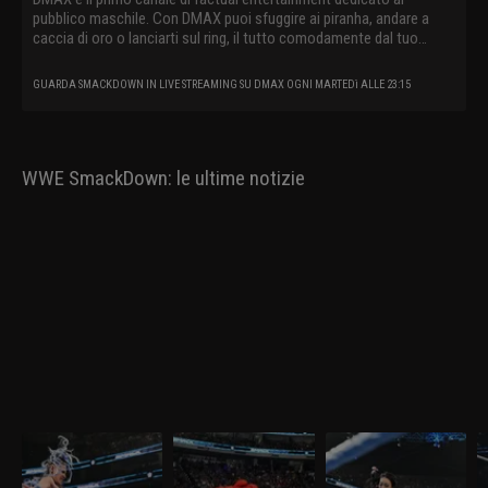
pubblico maschile. Con DMAX puoi sfuggire ai piranha, andare a
caccia di oro o lanciarti sul ring, il tutto comodamente dal tuo
divano.
GUARDA SMACKDOWN IN LIVE STREAMING SU DMAX OGNI MARTEDì ALLE 23:15
WWE SmackDown: le ultime notizie
WWE SmackDown 27
WWE SmackDown 20
WWE SmackDown 13
W
marzo 2026: Tiffany
marzo 2026: Drew e
marzo 2026: insidia
m
sfida Giulia
Jacob alla resa dei
Michin per Jade
D