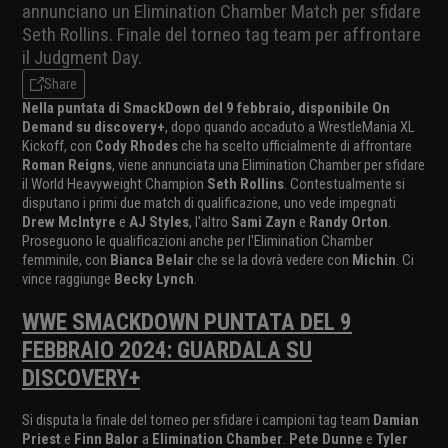
annunciano un Elimination Chamber Match per sfidare
Seth Rollins. Finale del torneo tag team per affrontare
il Judgment Day.
Share
Nella puntata di SmackDown del 9 febbraio, disponibile On
Demand su discovery+
, dopo quando accaduto a WrestleMania XL
Kickoff, con
Cody Rhodes
che ha scelto ufficialmente di affrontare
Roman Reigns
, viene annunciata una Elimination Chamber per sfidare
il World Heavyweight Champion
Seth Rollins
. Contestualmente si
disputano i primi due match di qualificazione, uno vede impegnati
Drew McIntyre
e
AJ Styles
, l'altro
Sami Zayn
e
Randy Orton
.
Proseguono le qualificazioni anche per l'Elimination Chamber
femminile, con
Bianca Belair
che se la dovrà vedere con
Michin
. Ci
vince raggiunge
Becky Lynch
.
WWE SMACKDOWN PUNTATA DEL 9
FEBBRAIO 2024: GUARDALA SU
DISCOVERY+
Si disputa la finale del torneo per sfidare i campioni tag team
Damian
Priest
e
Finn Balor
a
Elimination Chamber
.
Pete Dunne
e
Tyler