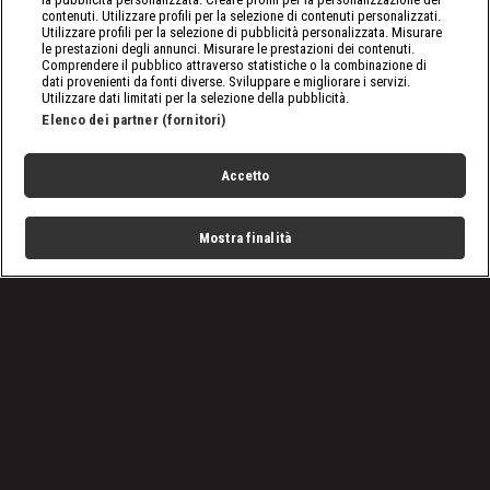
contenuti. Utilizzare profili per la selezione di contenuti personalizzati.
Utilizzare profili per la selezione di pubblicità personalizzata. Misurare
le prestazioni degli annunci. Misurare le prestazioni dei contenuti.
Comprendere il pubblico attraverso statistiche o la combinazione di
dati provenienti da fonti diverse. Sviluppare e migliorare i servizi.
Utilizzare dati limitati per la selezione della pubblicità.
Elenco dei partner (fornitori)
Accetto
Mostra finalità
Home
Programmi
Live
Cerca
Menu
/
SmackDown, le ultime notizie
/
WWE SmackDown, puntata del 9 febbraio 2024: scenari
stravolti
Condizioni d'uso
Privacy Policy
Lavora con noi