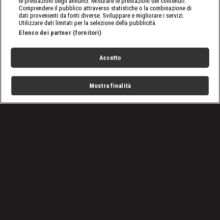
le prestazioni degli annunci. Misurare le prestazioni dei contenuti.
Comprendere il pubblico attraverso statistiche o la combinazione di
dati provenienti da fonti diverse. Sviluppare e migliorare i servizi.
Utilizzare dati limitati per la selezione della pubblicità.
Elenco dei partner (fornitori)
Accetto
Mostra finalità
Home
Programmi
Live
Cerca
Menu
/
SmackDown, le ultime notizie
/
WWE SmackDown 7 giugno 2024: "unzione" per Tonga Loa
Condizioni d'uso
Privacy Policy
Lavora con noi
Cookies