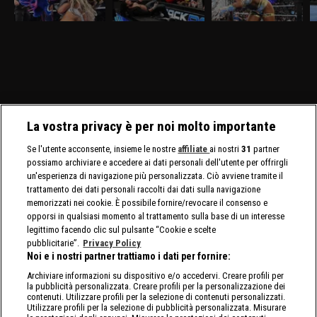
marzo, visibile su
marzo, visibile su
marzo, visibile su
vi
discovery+, Giulia e
discovery+, c'è il match
discovery+, Cody Rhodes
D
Tiffany Stratton si sfidano
molto atteso fra Drew
e Randy Orton firmano il
l
in un Non Title Match.
McIntyre e Jacob Fatu. In
contratto per il match di
C
Charlotte Flair e Alexa
palio sia i titoli tag team
WrestleMania 42. Jade
C
Bliss affrontano le Bella
maschili che quelli
Cargill affronta Michin in
Twins.
femminili.
un Non-Title Match.
La vostra privacy è per noi molto importante
Se l'utente acconsente, insieme le nostre
affiliate
ai nostri
31
partner
possiamo archiviare e accedere ai dati personali dell'utente per offrirgli
un'esperienza di navigazione più personalizzata. Ciò avviene tramite il
trattamento dei dati personali raccolti dai dati sulla navigazione
memorizzati nei cookie. È possibile fornire/revocare il consenso e
opporsi in qualsiasi momento al trattamento sulla base di un interesse
legittimo facendo clic sul pulsante “Cookie e scelte
pubblicitarie”.
Privacy Policy
Noi e i nostri partner trattiamo i dati per fornire:
Archiviare informazioni su dispositivo e/o accedervi. Creare profili per
la pubblicità personalizzata. Creare profili per la personalizzazione dei
contenuti. Utilizzare profili per la selezione di contenuti personalizzati.
Utilizzare profili per la selezione di pubblicità personalizzata. Misurare