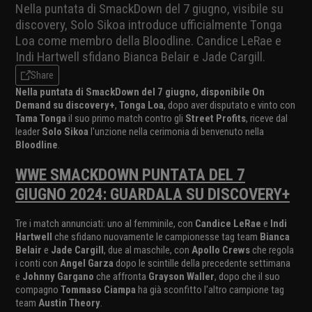
Nella puntata di SmackDown del 7 giugno, visibile su
discovery, Solo Sikoa introduce ufficialmente Tonga
Loa come membro della Bloodline. Candice LeRae e
Indi Hartwell sfidano Bianca Belair e Jade Cargill.
Share
Nella puntata di SmackDown del 7 giugno, disponibile On
Demand su discovery+
,
Tonga Loa
, dopo aver disputato e vinto con
Tama Tonga
il suo primo match contro gli
Street Profits
, riceve dal
leader
Solo Sikoa
l'unzione nella cerimonia di benvenuto nella
Bloodline
.
WWE SMACKDOWN PUNTATA DEL 7
GIUGNO 2024: GUARDALA SU DISCOVERY+
Tre i match annunciati: uno al femminile, con
Candice LeRae
e
Indi
Hartwell
che sfidano nuovamente le campionesse tag team
Bianca
Belair
e
Jade Cargill
, due al maschile, con
Apollo Crews
che regola
i conti con
Angel Garza
dopo le scintille della precedente settimana
e
Johnny Gargano
che affronta
Grayson Waller
, dopo che il suo
compagno
Tommaso Ciampa
ha già sconfitto l'altro campione tag
team
Austin Theory
.