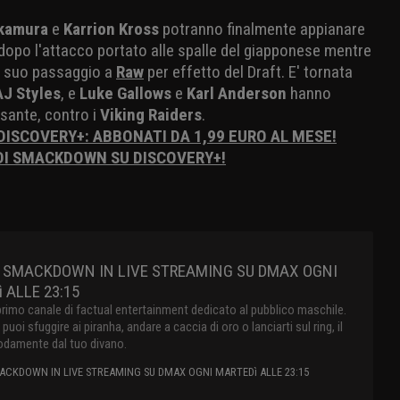
kamura
e
Karrion Kross
potranno finalmente appianare
, dopo l'attacco portato alle spalle del giapponese mentre
l suo passaggio a
Raw
per effetto del Draft. E' tornata
AJ Styles
, e
Luke Gallows
e
Karl Anderson
hanno
sante, contro i
Viking Raiders
.
 DISCOVERY+: ABBONATI DA 1,99 EURO AL MESE!
 DI SMACKDOWN SU DISCOVERY+!
 SMACKDOWN IN LIVE STREAMING SU DMAX OGNI
 ALLE 23:15
primo canale di factual entertainment dedicato al pubblico maschile.
oi sfuggire ai piranha, andare a caccia di oro o lanciarti sul ring, il
damente dal tuo divano.
CKDOWN IN LIVE STREAMING SU DMAX OGNI MARTEDì ALLE 23:15