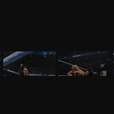
WWE SmackDown 13 marzo 2026:
WWE SmackDown 6 marzo 2026: è
insidia Michin per Jade
ancora Drew contro Cody
Nella puntata di SmackDown del 13
Nella puntata di SmackDown del 6 marzo,
marzo, visibile su discovery+, Cody
visibile su discovery+, Drew McIntyre
Rhodes e Randy Orton firmano il
difende l'Undisputed WWE Championship
contratto per il match di WrestleMania
contro Cody Rhodes.
42. Jade Cargill affronta Michin in un
Non-Title Match.