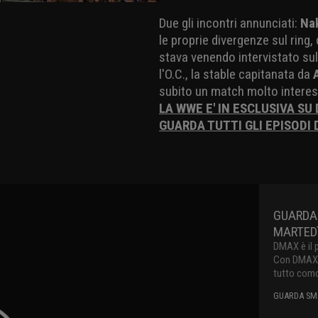
Due gli incontri annunciati:
Na
le proprie divergenze sul ring
stava venendo intervistato su
l'O.C., la stable capitanata da
subito un match molto interes
LA WWE E' IN ESCLUSIVA SU
GUARDA TUTTI GLI EPISODI
GUARDA
MARTEDì
DMAX è il 
Con DMAX pu
tutto como
GUARDA SMA