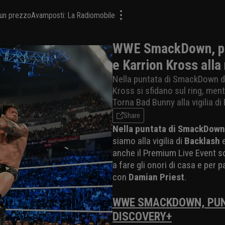
a un prezzo
Avamposti: La Radiomobile
WWE SmackDown, pu
e Karrion Kross alla 
Nella puntata di SmackDown de
Kross si sfidano sul ring, men
Torna Bad Bunny alla vigilia di
Share
Nella puntata di SmackDown
siamo alla vigilia di
Backlash
anche il Premium Live Event 
a fare gli onori di casa e per 
con
Damian Priest
.
WWE SMACKDOWN, PUNT
DISCOVERY+