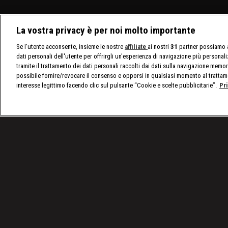
La vostra privacy è per noi molto importante
Se l'utente acconsente, insieme le nostre
affiliate
ai nostri
31
partner possiamo a
dati personali dell'utente per offrirgli un'esperienza di navigazione più personal
tramite il trattamento dei dati personali raccolti dai dati sulla navigazione memor
possibile fornire/revocare il consenso e opporsi in qualsiasi momento al trattam
interesse legittimo facendo clic sul pulsante “Cookie e scelte pubblicitarie”.
Pr
/
SmackDown, le ultime notizie
/
WWE SmackDown, p