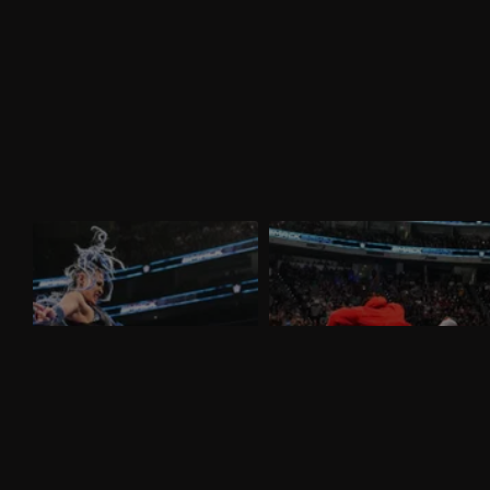
WWE SmackDown 27 marzo 2026:
WWE SmackDown 20 marzo 2026:
Tiffany sfida Giulia
Drew e Jacob alla resa dei conti
Nella puntata di SmackDown del 27
Nella puntata di SmackDown del 20
marzo, visibile su discovery+, Giulia e
marzo, visibile su discovery+, c'è il
Tiffany Stratton si sfidano in un Non Title
match molto atteso fra Drew McIntyre e
Match. Charlotte Flair e Alexa Bliss
Jacob Fatu. In palio sia i titoli tag team
affrontano le Bella Twins.
maschili che quelli femminili.