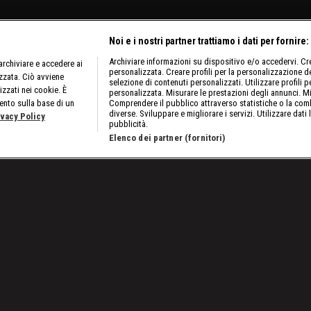
Noi e i nostri partner trattiamo i dati per fornire:
Archiviare informazioni su dispositivo e/o accedervi. Crea
rchiviare e accedere ai
personalizzata. Creare profili per la personalizzazione dei
izzata. Ciò avviene
selezione di contenuti personalizzati. Utilizzare profili p
izzati nei cookie. È
personalizzata. Misurare le prestazioni degli annunci. Mi
ento sulla base di un
Comprendere il pubblico attraverso statistiche o la comb
diverse. Sviluppare e migliorare i servizi. Utilizzare dati 
ivacy Policy
pubblicità.
Elenco dei partner (fornitori)
untata del 5 maggio 2023: Nakamura e Karrion Kross alla resa dei conti