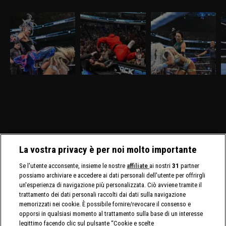
WWE SmackDown 27
WWE SmackDown 20
WWE SmackDown 13
W
marzo 2026: Tiffany
marzo 2026: Drew e
marzo 2026: insidia
m
sfida Giulia
Jacob alla resa dei
Michin per Jade
D
conti
Nella puntata di
Nella puntata di
Nella puntata di
Ne
SmackDown del 27
SmackDown del 20
SmackDown del 13
S
marzo, visibile su
marzo, visibile su
marzo, visibile su
vi
discovery+, Giulia e
discovery+, c'è il match
discovery+, Cody Rhodes
D
Tiffany Stratton si sfidano
molto atteso fra Drew
e Randy Orton firmano il
l
in un Non Title Match.
McIntyre e Jacob Fatu. In
contratto per il match di
C
Charlotte Flair e Alexa
palio sia i titoli tag team
WrestleMania 42. Jade
C
Bliss affrontano le Bella
maschili che quelli
Cargill affronta Michin in
Twins.
femminili.
un Non-Title Match.
La vostra privacy è per noi molto importante
Se l'utente acconsente, insieme le nostre
affiliate
ai nostri
31
partner
possiamo archiviare e accedere ai dati personali dell'utente per offrirgli
un'esperienza di navigazione più personalizzata. Ciò avviene tramite il
trattamento dei dati personali raccolti dai dati sulla navigazione
memorizzati nei cookie. È possibile fornire/revocare il consenso e
opporsi in qualsiasi momento al trattamento sulla base di un interesse
legittimo facendo clic sul pulsante “Cookie e scelte