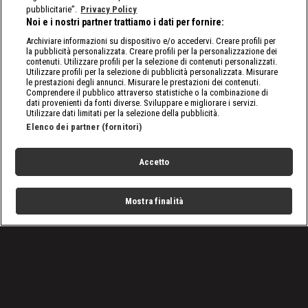
pubblicitarie”.
Privacy Policy
Noi e i nostri partner trattiamo i dati per fornire:
Archiviare informazioni su dispositivo e/o accedervi. Creare profili per
la pubblicità personalizzata. Creare profili per la personalizzazione dei
contenuti. Utilizzare profili per la selezione di contenuti personalizzati.
Utilizzare profili per la selezione di pubblicità personalizzata. Misurare
le prestazioni degli annunci. Misurare le prestazioni dei contenuti.
Comprendere il pubblico attraverso statistiche o la combinazione di
dati provenienti da fonti diverse. Sviluppare e migliorare i servizi.
Utilizzare dati limitati per la selezione della pubblicità.
Elenco dei partner (fornitori)
Accetto
Mostra finalità
Home
Programmi
Live
Cerca
Menu
/
SmackDown, le ultime notizie
/
WWE SmackDown, puntata del 5 gennaio 2024: è New
Year's Revolution
Condizioni d'uso
Privacy Policy