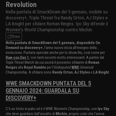
Revolution
Nella puntata di SmackDown del 5 gennaio, visibile su
discovery+, Triple Threat fra Randy Orton, AJ Styles e
LA Knight per sfidare Roman Reigns. Iyo Sky difende il
Women's World Championship contro Michin.
Share
Nella puntata di SmackDown del 5 gennaio, disponibile On
Demand su discovery+
, l'anno nuovo inizia all'insegno della...
rivoluzione. Puntata speciale anche per lo show blu, così come per
Raw con Day 1
, con tanti incontri molto interessanti. A partire dal
Triple Threat Match da cui uscirà il prossimo sfidante di
Roman
Reigns
alla
Royal Rumble
per l'Undisputed
WWE
Universal
Championship. A sfidarsi sono
Randy Orton
,
AJ Styles
e
LA Knight
.
WWE SMACKDOWN PUNTATA DEL 5
GENNAIO 2024: GUARDALA SU
DISCOVERY+
C'è un titolo in palio ed è il WWE Women's Championship, con
Iyo Sky
che deve guardarsi dall'assalto di
Michin
, proprio colei che l'aveva